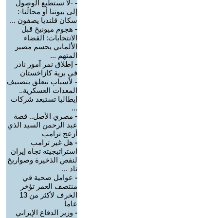
-
-لا نستطيع الوصول
إلى بيوتنا أو محالّنا-:
سكان قلنديا يصفون ...
-
هجوم ميونيخ قبل
الانتخابات: القضاء
الألماني يحسم مصير
المتهم ...
-
إطلاق نمر آمور نادر
في برية كازاخستان
-
لأسباب تتعلق بتصنيف
المعدات العسكرية..
إيطاليا تستبعد شركات
...
-
مصري الأصل.. قصة
عبد الرحمن السيد الذي
أزعج ترامب
-
هل غير ترامب
استراتيجيته تجاه إيران
لنقص الذخيرة وصواريخ
ثاد ...
-
عوامل صحية في
منتصف العمر تؤخر
الخرف لأكثر من 13
عاما
-
وزير الدفاع الإيراني