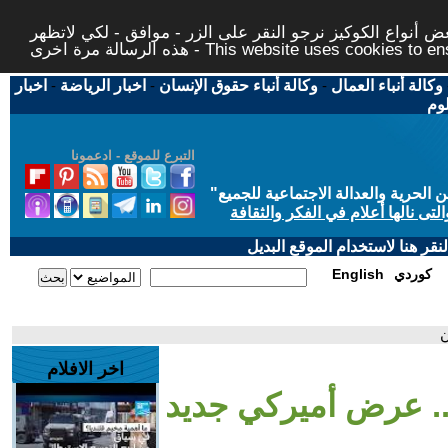
 أنواع الكوكيز نرجو النقر على الزر - موافق - لكي لاتظهر
This website uses cookies to ensure you ge
وكالة أنباء العمال
-
وكالة أنباء حقوق الإنسان
-
اخبار الرياضة
-
اخبار
لوم
التبرع للموقع - ادعمونا
حرية والعدالة الاجتماعية للجميع
"
تى نالها أعلام في الفكر والثقافة
قر هنا لاستخدام الموقع البديل
كوردي
English
ن
اخر الافلام
-.. عرض أميركي جديد