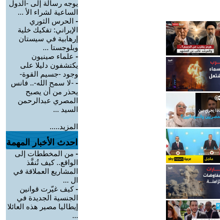
يوجه رسالة إلى -الدول
الساعية لشراء الأ ...
-
الحرس الثوري
الإيراني: تفكيك خلية
إرهابية في سيستان
وبلوجستا ...
-
علماء صينيون
يكتشفون دليلا على
وجود -جسيم القوة-
-
-لا سمح الله-.. فانس
يحذر من أن يصبح
المصري عبدالرحمن
السيد ...
المزيد.....
احدث الأخبار المهمة
-
من المخططات إلى
الواقع.. كيف تُنفَّذ
المشاريع العملاقة في
ال ...
-
كيف غيّرت قوانين
الجنسية الجديدة في
إيطاليا مصير هذه العائلا
...