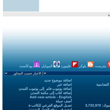
ن
بنترست
بلوكر
فليبورد
الموبايل
بودكاست
اضافة موضوع جديد
التضامنية
اضافة خبر
إضافة يوتيوب-فلم إلى يوتيوب التمدن
إضافة كتاب إلى مكتبة التمدن
Add new article - English
أضف حملة
3,732,97
تعديل الموقع الفرعي للكاتب-ة
ابحث في موقع الحوار المتمدن