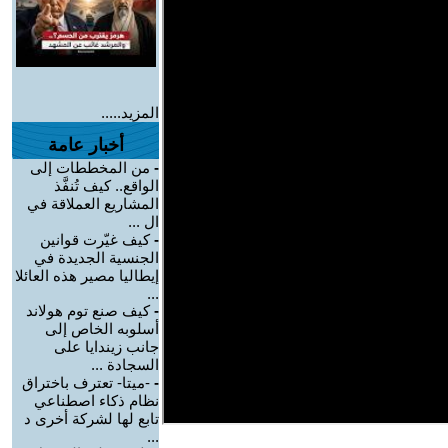
المزيد.....
أخبار عامة
-
من المخططات إلى
الواقع.. كيف تُنفَّذ
المشاريع العملاقة في
ال ...
-
كيف غيّرت قوانين
الجنسية الجديدة في
إيطاليا مصير هذه العائلا
...
-
كيف صنع توم هولاند
أسلوبه الخاص إلى
جانب زيندايا على
السجادة ...
-
-ميتا- تعترف باختراق
نظام ذكاء اصطناعي
تابع لها لشركة أخرى د
...