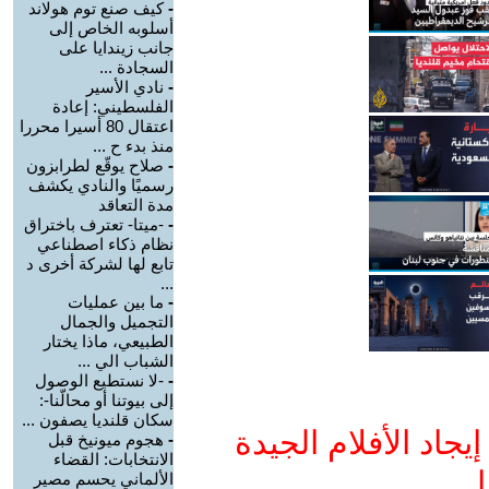
-
كيف صنع توم هولاند
أسلوبه الخاص إلى
جانب زيندايا على
السجادة ...
-
نادي الأسير
الفلسطيني: إعادة
اعتقال 80 أسيرا محررا
منذ بدء ح ...
-
صلاح يوقّع لطرابزون
رسميًا والنادي يكشف
مدة التعاقد
-
-ميتا- تعترف باختراق
نظام ذكاء اصطناعي
تابع لها لشركة أخرى د
...
-
ما بين عمليات
التجميل والجمال
الطبيعي، ماذا يختار
الشباب الي ...
-
-لا نستطيع الوصول
إلى بيوتنا أو محالّنا-:
سكان قلنديا يصفون ...
جاد الأفلام الجيدة
-
هجوم ميونيخ قبل
الانتخابات: القضاء
ا
الألماني يحسم مصير