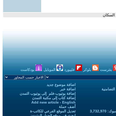
 السكان
بنترست
بلوكر
فليبورد
الموبايل
بودكاست
اضافة موضوع جديد
التضامنية
اضافة خبر
إضافة يوتيوب-فلم إلى يوتيوب التمدن
إضافة كتاب إلى مكتبة التمدن
Add new article - English
أضف حملة
3,732,97
تعديل الموقع الفرعي للكاتب-ة
ابحث في موقع الحوار المتمدن