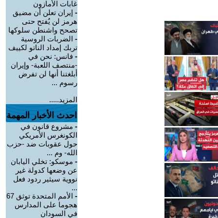
غابات الأمازون
-
إيران تعلن أن مضيق
هرمز لن يٌفتح حتى
تصحح واشنطن سلوكها
-
الضربات الروسية
تربك إمداد الناتو لكييف
-
فانس: نحن في
-منتصف اللعبة- وإيران
أبلغتنا أنها لن تفرض
رسوم ...
المزيد.....
احدث الأخبار المهمة
-
مشروع قانون في
الكونغرس الأمريكي
حول عقوبات ضد -حزب
الله- وم ...
-
موسكو: تخلي اليابان
عن وضعها كدولة غير
نووية سيثير ردود فعل
...
-
الأمم المتحدة توثق 67
هجوما على المدارس
في السودان