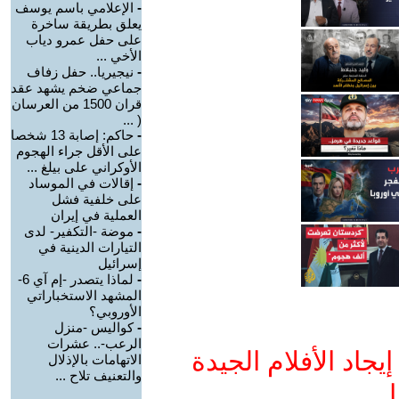
-
الإعلامي باسم يوسف
يعلق بطريقة ساخرة
على حفل عمرو دياب
الأخي ...
-
نيجيريا.. حفل زفاف
جماعي ضخم يشهد عقد
قران 1500 من العرسان
( ...
-
حاكم: إصابة 13 شخصا
على الأقل جراء الهجوم
الأوكراني على بيلغ ...
-
إقالات في الموساد
على خلفية فشل
العملية في إيران
-
موضة -التكفير- لدى
التيارات الدينية في
إسرائيل
-
لماذا يتصدر -إم آي 6-
المشهد الاستخباراتي
الأوروبي؟
-
كواليس -منزل
الرعب-.. عشرات
جاد الأفلام الجيدة
الاتهامات بالإذلال
والتعنيف تلاح ...
ا