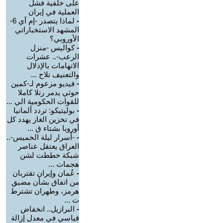
على خلفية فشل
العملية في إيران
-
لماذا يتصدر -إم آي 6-
المشهد الاستخباراتي
الأوروبي؟
-
كواليس -منزل
الرعب-.. عشرات
الاتهامات بالإذلال
والتعنيف تلاح ...
-
فيديو مزعوم لـ-كمين
حوثي يدمر رتلا كاملا
للقوات الحكومية الي ...
-
بوليتيكو: تردد ألمانيا
في تخزين الغاز يهدد كل
أوروبا بشتاء ق ...
-
-أسرار ليلة الخميس-..
العراق يعتقل عناصر
شبكة خططت لشن
هجمات ...
-
عُمان وإيران تقتربان
من اتفاق بشأن مضيق
هرمز، وطهران تشترط
ت ...
-
البرازيل.. انخفاض
قياسي في معدل إزالة