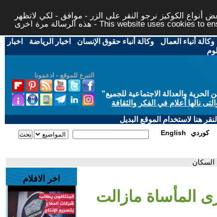
 أنواع الكوكيز نرجو النقر على الزر - موافق - لكي لاتظهر
This website uses cookies to ensure you ge
وكالة أنباء العمال
-
وكالة أنباء حقوق الإنسان
-
اخبار الرياضة
-
اخبار
لوم
التبرع للموقع - ادعمونا
حرية والعدالة الاجتماعية للجميع
"
تى نالها أعلام في الفكر والثقافة
قر هنا لاستخدام الموقع البديل
كوردي
English
 السكان
اخر الافلام
كرى المأساة مازالت