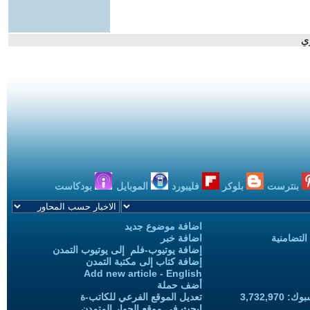
ي
بنترست
بلوكر
فليبورد
الموبايل
بودكاست
اضافة موضوع جديد
التضامنية
اضافة خبر
إضافة يوتيوب-فلم إلى يوتيوب التمدن
إضافة كتاب إلى مكتبة التمدن
Add new article - English
أضف حملة
3,732,97
تعديل الموقع الفرعي للكاتب-ة
ابحث في موقع الحوار المتمدن