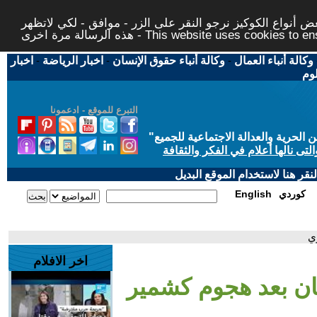
 أنواع الكوكيز نرجو النقر على الزر - موافق - لكي لاتظهر
This website uses cookies to ensure you ge
وكالة أنباء العمال
-
وكالة أنباء حقوق الإنسان
-
اخبار الرياضة
-
اخبار
لوم
التبرع للموقع - ادعمونا
حرية والعدالة الاجتماعية للجميع
"
تى نالها أعلام في الفكر والثقافة
قر هنا لاستخدام الموقع البديل
كوردي
English
ي
اخر الافلام
تان بعد هجوم كشمير