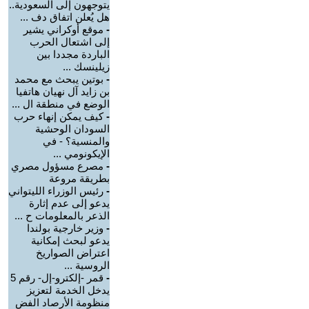
يتوجهون إلى السعودية..
هل يُعلن اتفاق دف ...
-
موقع أوكراني يشير
إلى اشتعال الحرب
الباردة مجددا بين
زيلينسك ...
-
بوتين يبحث مع محمد
بن زايد آل نهيان هاتفيا
الوضع في منطقة ال ...
-
كيف يمكن إنهاء حرب
السودان الوحشية
والمنسية؟ - في
الإيكونومي ...
-
مصرع مسؤول مصري
بطريقة مروعة
-
رئيس الوزراء الليتواني
يدعو إلى عدم إثارة
الذعر بالمعلومات ح ...
-
وزير خارجية بولندا
يدعو لبحث إمكانية
اعتراض الصواريخ
الروسية ...
-
قمر -إلكترو-إل- رقم 5
يدخل الخدمة لتعزيز
منظومة الأرصاد الفض