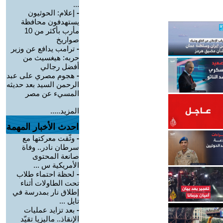
...
-
إعلام: الحوثيون
يستهدفون محافظة
مأرب بأكثر من 10
صواريخ
-
ترامب يدافع عن وزير
حربه: هيغسيث من
أفضل رجالي
-
هجوم مصري على عبد
الرحمن السيد بعد حديثه
المسيء عن مصر
المزيد.....
احدث الأخبار المهمة
-
وثّقت معركتها مع
سرطان نادر.. وفاة
صانعة المحتوى
الأمريكية س ...
-
لحظة احتماء طلاب
تحت الطاولات أثناء
إطلاق نار بمدرسة في
تايل ...
-
بعد تزايد عمليات
الإنقاذ.. ماليزيا تقيّد