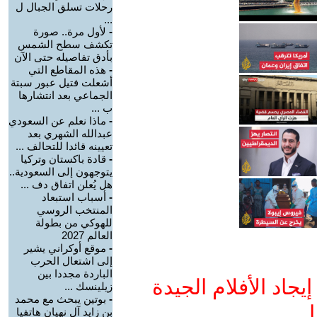
رحلات تسلق الجبال ل
...
-
لأول مرة.. صورة
تكشف سطح الشمس
بأدق تفاصيله حتى الآن
-
هذه المقاطع التي
أشعلت فتيل عبور سبتة
الجماعي بعد انتشارها
ب ...
-
ماذا نعلم عن السعودي
عبدالله الشهري بعد
تعيينه قائدا للتحالف ...
-
قادة باكستان وتركيا
يتوجهون إلى السعودية..
هل يُعلن اتفاق دف ...
-
أسباب استبعاد
المنتخب الروسي
للهوكي من بطولة
العالم 2027
-
موقع أوكراني يشير
إلى اشتعال الحرب
الباردة مجددا بين
جاد الأفلام الجيدة
زيلينسك ...
-
بوتين يبحث مع محمد
ا
بن زايد آل نهيان هاتفيا