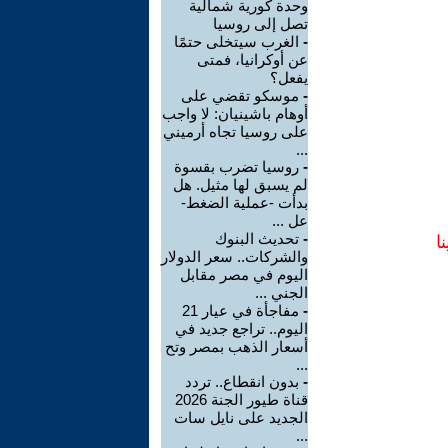
وحدة كورية شمالية
تصل إلى روسيا
-
الغرب سيتخلى حتمًا
عن أوكرانيا، فمتى
يفعل؟
-
موسكو تقضي على
أوهام باشينيان: لا واجب
على روسيا تجاه أرميني
...
-
روسيا تضرب بقسوة
لم يسبق لها مثيل. هل
بدأت -عملية الضغط-
عل ...
-
تحديث البنوك
ا
والشركات.. سعر الدولار
اليوم في مصر مقابل
الجني ...
-
مفاجأة في عيار 21
اليوم.. تراجع جديد في
أسعار الذهب بمصر وتح
...
-
بدون انقطاع.. تردد
قناة طيور الجنة 2026
الجديد على نايل سات
...