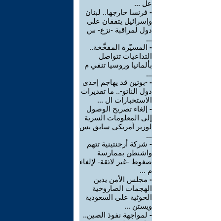
عل ...
-
فرنسا خارجها.. لبنان
وإسرائيل يتفقان على
دول لمراقبة -نزع- س
...
-
المسيّرة المفخَّخة..
التداعيات تتواصل
بألمانيا وروسيا تنفي م
...
-
-بوتين قد يهاجم إحدى
دول الناتو-.. ما تقديرات
الاستخبارات ال ...
-
إلغاء تصريح الوصول
إلى المعلومات السرية
لوزير أمريكي سابق بس
...
-
شركة أرجنتينية تتهم
واشنطن بممارسة
ضغوط -غير لائقة- لإلغاء
م ...
-
مجلس الأمن يدين
الهجمات الصاروخية
الحوثية على السعودية
ويستن ...
-
لمواجهة نفوذ الصين..