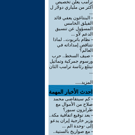
ترامب يعلن تخصيص
أكثر من ملياري دولار ل
...
-
البنتاغون يعفي قائد
الفيلق الخامس
المسؤول عن تنسيق
الدعم لأو ...
-
نظام باتريوت.. لماذا
تتناقص إمداداته في
العالم؟
-
صيف السخط.. حرب
ورسوم جمركية وتماثيل
تبتلع رئاسة ترامب الثان
...
المزيد.....
احدث الأخبار المهمة
-
كم سيتقاضى محمد
صلاح من الأموال مع
طرابزون سبور؟
-
بعد توقيع اتفاقية مكة..
وزير خارجية إيران يدعو
إلى -وحدة الم ...
-
مع صواريخ بالستية..