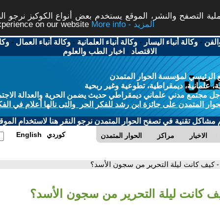
ة التصفح والنشر، الموقع يستخدم بعض أنواع الكوكيز نرجو النق
More info - المزيد
experience on our website
الفن
-
وكالة أنباء اليسار
-
وكالة أنباء العلمانية
-
وكالة أنباء العمال
-
وكا
الاقتصاد
-
اخبار الطب والعلوم
 الرئيسي لمؤسسة الحوار المتمدن
، علمانية، ديمقراطية، تطوعية وغير ربحية
ل مجتمع مدني علماني ديمقراطي حديث يضمن الحرية والعدالة الاجتم
حوار المتمدن على جائزة ابن رشد للفكر الحر والتى نالها أعلام في الفك
م مشاكل تقنية في تصفح الحوار المتمدن نرجو النقر هنا لاستخدام الموقع
كوردي
English
الاخبار
مراكز
الحوار المتمدن
- كيف كانت ليلة التحرير من سجون الأسد؟
يف كانت ليلة التحرير من سجون الأسد؟