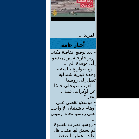
المزيد.....
أخبار عامة
-
بعد توقيع اتفاقية مكة..
وزير خارجية إيران يدعو
إلى -وحدة الم ...
-
مع صواريخ بالستية..
وحدة كورية شمالية
تصل إلى روسيا
-
الغرب سيتخلى حتمًا
عن أوكرانيا، فمتى
يفعل؟
-
موسكو تقضي على
أوهام باشينيان: لا واجب
على روسيا تجاه أرميني
...
-
روسيا تضرب بقسوة
لم يسبق لها مثيل. هل
بدأت -عملية الضغط-