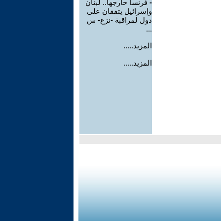
-
فرنسا خارجها.. لبنان
وإسرائيل يتفقان على
دول لمراقبة -نزع- س
...
المزيد.....
المزيد.....