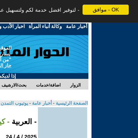
موافق - OK
لتوفير افضل خدمة لكم ولتسهيل عملي
أخبار عامة
-
وكالة أنباء المرأة
-
اخبار الأدب و
الموقع
يسارية
"من أج
حاز ال
إذا لديك
الزوار
اضافة/خدمات
بحث/الارشيف
الصفحة الرئيسية
-
أخبار عامة
-
يوتيوب التمدن
- العربية
- ك
2025 / 4 / 24