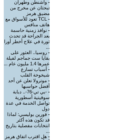
-
واشنطن وطهران
تبحثان عن مخرج من
مضيق هرمز
-
TCL تعود للأسواق مع
هاتف منافس
-
نوافذ زمنية حاسمة
بعد الجراحة قد تحدث
ثورة في علاج أخطر أورا
...
-
روسيا.. العثور على
بقايا ست جماجم لفيلة
عمرها 1.4 مليون عام ...
-
أسباب تسارع
شيخوخة القلب
-
موترولا تعلن عن أحد
أفضل حواسبها
-
-بي تي-76-.. دبابة
سوفيتية أسطورية
تواصل الخدمة في عدة
دول
-
فورين بوليسي: لماذا
قد تكون هذه أكثر
انتخابات مفصلية بتاريخ
...
-
هل اقترب اتفاق هرمز