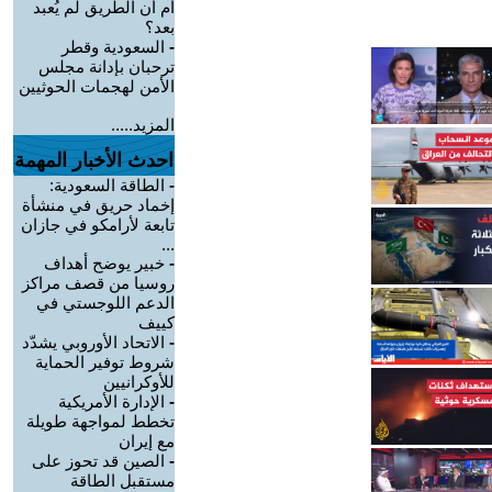
أم أن الطريق لم يُعبد
بعد؟
-
السعودية وقطر
ترحبان بإدانة مجلس
الأمن لهجمات الحوثيين
المزيد.....
احدث الأخبار المهمة
-
الطاقة السعودية:
إخماد حريق في منشأة
تابعة لأرامكو في جازان
...
-
خبير يوضح أهداف
روسيا من قصف مراكز
الدعم اللوجستي في
كييف
-
الاتحاد الأوروبي يشدّد
شروط توفير الحماية
للأوكرانيين
-
الإدارة الأمريكية
تخطط لمواجهة طويلة
مع إيران
-
الصين قد تحوز على
مستقبل الطاقة