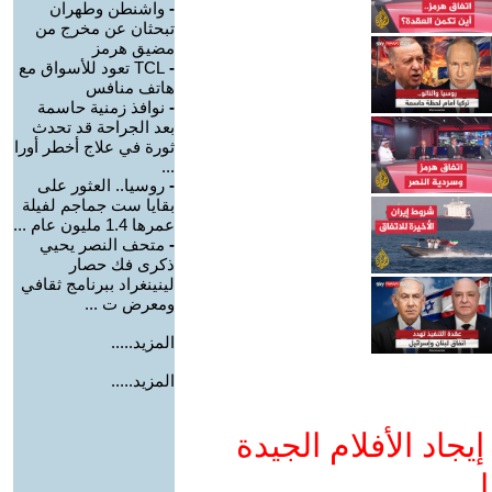
-
واشنطن وطهران
تبحثان عن مخرج من
مضيق هرمز
-
TCL تعود للأسواق مع
هاتف منافس
-
نوافذ زمنية حاسمة
بعد الجراحة قد تحدث
ثورة في علاج أخطر أورا
...
-
روسيا.. العثور على
بقايا ست جماجم لفيلة
عمرها 1.4 مليون عام ...
-
متحف النصر يحيي
ذكرى فك حصار
لينينغراد ببرنامج ثقافي
ومعرض ت ...
المزيد.....
المزيد.....
جاد الأفلام الجيدة
ا