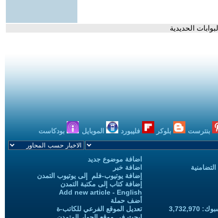
بوابات الحديدية
بنترست
بلوكر
فليبورد
الموبايل
بودكاست
اضافة موضوع جديد
التضامنية
اضافة خبر
إضافة يوتيوب-فلم إلى يوتيوب التمدن
إضافة كتاب إلى مكتبة التمدن
Add new article - English
أضف حملة
3,732,97
تعديل الموقع الفرعي للكاتب-ة
ابحث في موقع الحوار المتمدن