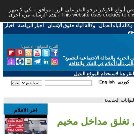
 أنواع الكوكيز نرجو النقر على الزر - موافق - لكي لاتظهر
This website uses cookies to ensure you ge
وكالة أنباء العمال
-
وكالة أنباء حقوق الإنسان
-
اخبار الرياضة
-
اخبار
لوم
التبرع للموقع - ادعمونا
حرية والعدالة الاجتماعية للجميع
"
تى نالها أعلام في الفكر والثقافة
قر هنا لاستخدام الموقع البديل
كوردي
English
بوابات الحديدية
اخر الافلام
ل تغلق مداخل مخيم