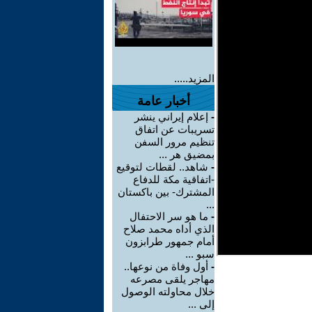
المزيد.....
أخبار عامة
-
إعلام إيراني ينشر
تسريبات عن اتفاق
تنظيم مرور السفن
بمضيق هر ...
-
شاهد.. لقطات لتوقيع
-اتفاقية مكة للدفاع
المشترك- بين باكستان
...
-
ما هو سر الاحتفال
الذي أداه محمد صلاح
أمام جمهور طرابزون
سبو ...
-
أول وفاة من نوعها..
مهاجر يلقى مصرعه
خلال محاولته الوصول
إلى ...