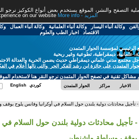
ة التصفح والنشر، الموقع يستخدم بعض أنواع الكوكيز نرجو النق
More info - المزيد
experience on our website
الفن
-
وكالة أنباء اليسار
-
وكالة أنباء العلمانية
-
وكالة أنباء العمال
-
وكا
الاقتصاد
-
اخبار الطب والعلوم
 الرئيسي لمؤسسة الحوار المتمدن
، علمانية، ديمقراطية، تطوعية وغير ربحية
ل مجتمع مدني علماني ديمقراطي حديث يضمن الحرية والعدالة الاجتم
حوار المتمدن على جائزة ابن رشد للفكر الحر والتى نالها أعلام في الفك
م مشاكل تقنية في تصفح الحوار المتمدن نرجو النقر هنا لاستخدام الموقع
كوردي
English
الاخبار
مراكز
الحوار المتمدن
- تأجيل محادثات دولية بلندن حول السلام في أوكرانيا وفانس يلوح بوقف
- تأجيل محادثات دولية بلندن حول السلام في أو
 بوقف وساطة واشنطن