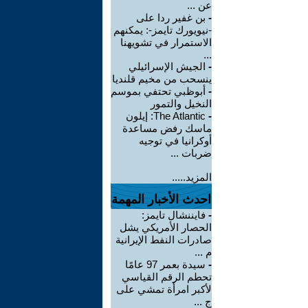
عن ...
-
بن غفير ردا على
-نيويورك تايمز-: يمكنهم
الاستمرار في تشويهنا
...
-
الجيش الإسرائيلي
ينسحب من مخيم قلنديا
-
أبوظبي تحتفي بموسم
النخيل والتمور
-
The Atlantic: إيلون
ماسك رفض مساعدة
أوكرانيا في توجيه
ضربات ...
المزيد.....
احدث الأخبار المهمة
-
فايننشال تايمز:
الحصار الأمريكي يشل
صادرات النفط الإيرانية
م ...
-
سيدة بعمر 97 عامًا
تحطم الرقم القياسي
لأكبر امرأة تمشي على
ج ...