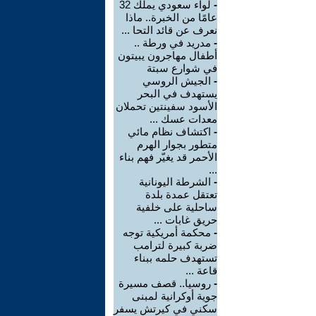
-
لواء سعودي يملك 32
عامًا من الخبرة.. ماذا
نعرف عن قائد التحا ...
-
مدريد في ورطة ..
أطفال مهاجرون يبيتون
في شوارع سبتة
-
الجيش الروسي
يستهدف في البحر
الأسود سفينتين تحملان
معدات عسك ...
-
اكتشاف نظام مائي
متطور بجوار الهرم
الأحمر قد يغيّر فهم بناء
...
-
الشرطة اليونانية
تعتقل عمدة بلدة
ساحلية على خلفية
حريق غابات ...
-
محكمة أمريكية توجه
ضربة كبيرة لترامب
تستهدف حلمه ببناء
قاعة ...
-
روسيا.. قصف مسيرة
جوية أوكرانية لمبنى
سكني في كيرتش يسفر