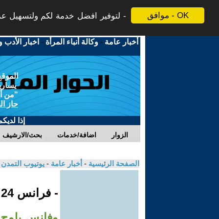
موافق - OK
لتوفير افضل خدمة لكم ولتسهيل عملي
أخبار عامة
-
وكالة أنباء المرأة
-
اخبار الأدب و
الموقع
يسارية
"من أج
حاز ال
إذا لديك
الزوار
اضافة/خدمات
بحث/الارشيف
الصفحة الرئيسية
-
أخبار عامة
-
يوتيوب التمدن
- فرانس 24
وفانس يلوح