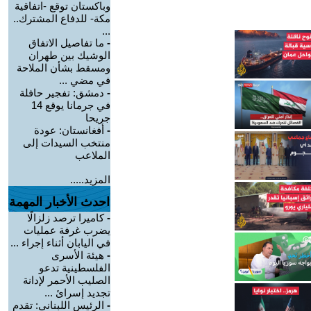
وباكستان توقع -اتفاقية
مكة- للدفاع المشترك..
...
-
ما تفاصيل الاتفاق
الوشيك بين طهران
ومسقط بشأن الملاحة
في مضي ...
-
دمشق: تفجير حافلة
في جرمانا يوقع 14
جريحا
-
أفغانستان: عودة
منتخب السيدات إلى
الملاعب
المزيد.....
احدث الأخبار المهمة
-
كاميرا ترصد زلزالًا
يضرب غرفة عمليات
في اليابان أثناء إجراء ...
-
هيئة الأسرى
الفلسطينية تدعو
الصليب الأحمر لإدانة
تجديد إسرائ ...
-
الرئيس اللبناني: تقدم