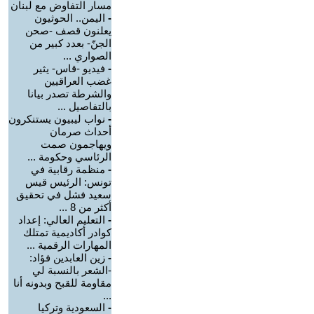
مسار التفاوض مع لبنان
-
اليمن.. الحوثيون
يعلنون قصف -صحن
الجنّ- بعدد كبير من
الصواري ...
-
فيديو -قاس- يثير
غضب العراقيين
والشرطة تصدر بيانا
بالتفاصيل ...
-
نواب ليبيون يستنكرون
أحداث صرمان
ويهاجمون صمت
الرئاسي وحكومة ...
-
منظمة رقابية في
تونس: الرئيس قيس
سعيد فشل في تحقيق
أكثر من 8 ...
-
التعليم العالي: إعداد
كوادر أكاديمية تمتلك
المهارات الرقمية ...
-
زين العابدين فؤاد:
-الشعر بالنسبة لي
مقاومة للقبح وبدونه أنا
...
-
السعودية وتركيا