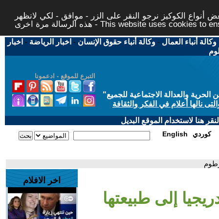
 أنواع الكوكيز نرجو النقر على الزر - موافق - لكي لاتظهر
This website uses cookies to ensure you ge
وكالة أنباء العمال
-
وكالة أنباء حقوق الإنسان
-
اخبار الرياضة
-
اخبار
لوم
التبرع للموقع - ادعمونا
حرية والعدالة الاجتماعية للجميع
"
تى نالها أعلام في الفكر والثقافة
قر هنا لاستخدام الموقع البديل
كوردي
English
رطوم
اخر الافلام
ريجيا إلى طبيعتها