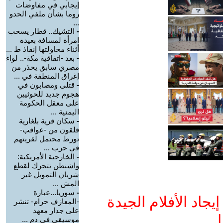
إيجابي في مفاوضات
روما بشأن ملفي الحدو
...
-
التشيك.. قطار يسحب
امرأة لمسافة بعيدة
أثناء محاولتها إنقاذ ط ...
-
بعد -اتفاقية مكة-.. لواء
مصري سابق يحذر من
إغراق المنطقة في ...
-
قتلى ومصابون في
هجوم جديد للحوثيين
على معقل الحكومة
اليمنية ...
-
سكان قرية بلغارية
قلقون من -عواقب-
تورط محتمل لقريتهم
في حرب ...
-
الخارجية الأمريكية:
واشنطن تتحرك لقطع
شريان التمويل غير
المش ...
-
سوريا...عبارة
جاد الأفلام الجيدة
-المعازف حرام- تنشر
على جدار معهد
ا
موسيقي في دم ...