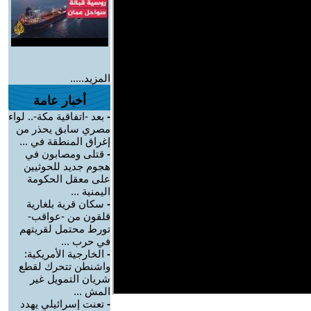
المزيد.....
أخبار عامة
-
بعد -اتفاقية مكة-.. لواء
مصري سابق يحذر من
إغراق المنطقة في ...
-
قتلى ومصابون في
هجوم جديد للحوثيين
على معقل الحكومة
اليمنية ...
-
سكان قرية بلغارية
قلقون من -عواقب-
تورط محتمل لقريتهم
في حرب ...
-
الخارجية الأمريكية:
واشنطن تتحرك لقطع
شريان التمويل غير
المش ...
-
تعنت إسرائيلي يهدد