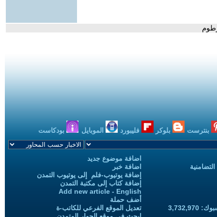
رطوم
بنترست
بلوكر
فليبورد
الموبايل
بودكاست
اضافة موضوع جديد
التضامنية
اضافة خبر
إضافة يوتيوب-فلم إلى يوتيوب التمدن
إضافة كتاب إلى مكتبة التمدن
Add new article - English
أضف حملة
3,732,97
تعديل الموقع الفرعي للكاتب-ة
ابحث في موقع الحوار المتمدن