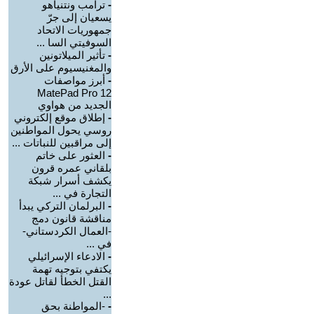
-
ترامب ونتنياهو
يسعيان إلى جرّ
جمهوريات الاتحاد
السوفيتي السا ...
-
تأثير الميلاتونين
والمغنيسيوم على الأرق
-
أبرز مواصفات
MatePad Pro 12
الجديد من هواوي
-
إطلاق موقع إلكتروني
روسي يحول المواطنين
إلى مراقبين للنباتات ...
-
العثور على خاتم
بلقاني عمره قرون
يكشف أسرار شبكة
التجارة في ...
-
البرلمان التركي يبدأ
مناقشة قانون دمج
-العمال الكردستاني-
في ...
-
الادعاء الإسرائيلي
يكتفي بتوجيه تهمة
القتل الخطأ لقاتل عودة
...
-
-المواطنة بحق