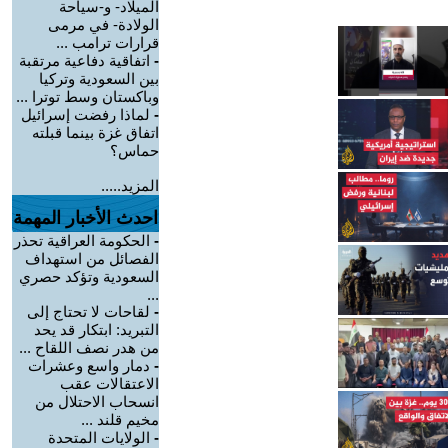
الميلاد- و-سياحة
الولادة- في مرمى
قرارات ترامب ...
-
اتفاقية دفاعية مرتقبة
بين السعودية وتركيا
وباكستان وسط توترا ...
-
لماذا رفضت إسرائيل
اتفاق غزة بينما قبلته
حماس؟
المزيد.....
احدث الأخبار المهمة
-
الحكومة العراقية تحذر
الفصائل من استهداف
السعودية وتؤكد حصري
...
-
لقاحات لا تحتاج إلى
التبريد: ابتكار قد يحد
من هدر نصف اللقاح ...
-
دمار واسع وعشرات
الاعتقالات عقب
انسحاب الاحتلال من
مخيم قلند ...
-
الولايات المتحدة