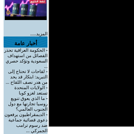
المزيد.....
أخبار عامة
-
الحكومة العراقية تحذر
الفصائل من استهداف
السعودية وتؤكد حصري
...
-
لقاحات لا تحتاج إلى
التبريد: ابتكار قد يحد
من هدر نصف اللقاح ...
-
الولايات المتحدة
تستعد لغزو كوبا
-
ما الذي يعوق تنويع
روسيا تجارتها مع دول
الجنوب العالمي؟
-
الديمقراطيون يرفعون
دعوى قضائية جماعية
ضد رسوم ترامب
الجمركي ...