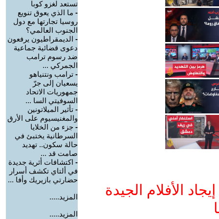
تستعد لغزو كوبا
-
ما الذي يعوق تنويع
روسيا تجارتها مع دول
الجنوب العالمي؟
-
الديمقراطيون يرفعون
دعوى قضائية جماعية
ضد رسوم ترامب
الجمركي ...
-
ترامب ونتنياهو
يسعيان إلى جرّ
جمهوريات الاتحاد
السوفيتي السا ...
-
تأثير الميلاتونين
والمغنيسيوم على الأرق
-
جزء من الخلايا
السرطانية يختبئ في
حالة سكون.. تهديد
صامت قد ...
-
اكتشافات أثرية جديدة
في ألتاي تكشف أسرار
حضارتي بازيريك وأفا ...
جاد الأفلام الجيدة
المزيد.....
ا
المزيد.....