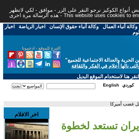
 أنواع الكوكيز نرجو النقر على الزر - موافق - لكي لاتظهر
This website uses cookies to ensure you ge
وكالة أنباء العمال
-
وكالة أنباء حقوق الإنسان
-
اخبار الرياضة
-
اخبار
لوم
التبرع للموقع - ادعمونا
حرية والعدالة الاجتماعية للجميع
"
تى نالها أعلام في الفكر والثقافة
قر هنا لاستخدام الموقع البديل
كوردي
English
عل غضب أميركا
اخر الافلام
يران تستعد لخطوة