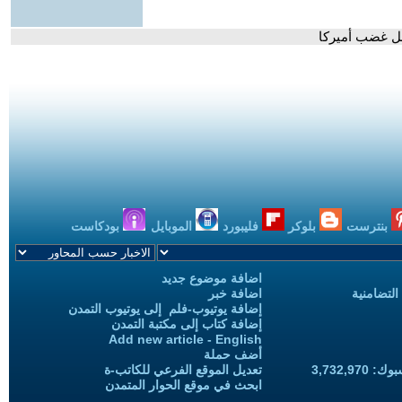
عل غضب أميركا
بنترست
بلوكر
فليبورد
الموبايل
بودكاست
اضافة موضوع جديد
التضامنية
اضافة خبر
إضافة يوتيوب-فلم إلى يوتيوب التمدن
إضافة كتاب إلى مكتبة التمدن
Add new article - English
أضف حملة
3,732,97
تعديل الموقع الفرعي للكاتب-ة
ابحث في موقع الحوار المتمدن