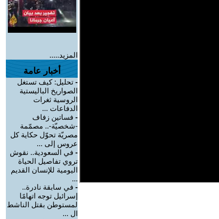
المزيد.....
أخبار عامة
-
تحليل: كيف تستغل
الصواريخ الباليستية
الروسية ثغرات
الدفاعات ...
-
فساتين زفاف
-شخصيّة-.. مصمّمة
مصريّة تحوّل حكاية كل
عروس إلى ...
-
في السعودية.. نقوش
تروي تفاصيل الحياة
اليومية للإنسان القديم
...
-
في سابقة نادرة..
إسرائيل توجه اتهامًا
لمستوطن بقتل الناشط
ال ...