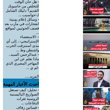
-
هل حان الوقت
للتخلص من حاسوبك
القديم؟ دليلك الشامل
لـ-حواسيب ...
-
وسائل إعلام يمنية:
انفجارات في مأرب بعد
قصف الحوثيين لمواقع
...
-
-الاستعصاء
الإستراتيجي-.. إلى أي
مدى استنزفت الحرب
واشنطن وط ...
-
عبدالرحمن السيد..
ماذا نعلم عن ابن
المهاجر المصري الذي
-لم ي ...
المزيد.....
احدث الأخبار المهمة
-
تحليل: كيف تستغل
الصواريخ الباليستية
الروسية ثغرات
الدفاعات ...
-
فساتين زفاف