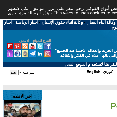
 أنواع الكوكيز نرجو النقر على الزر - موافق - لكي لاتظهر
This website uses cookies to ensure you ge
وكالة أنباء العمال
-
وكالة أنباء حقوق الإنسان
-
اخبار الرياضة
-
اخبار
لوم
التبرع للموقع - ادعمونا
حرية والعدالة الاجتماعية للجميع
"
تى نالها أعلام في الفكر والثقافة
قر هنا لاستخدام الموقع البديل
كوردي
English
اخر الافلام