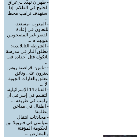
-
طهران تهدّد بـ-إغراق
الخليج في الظلام- إذا
استهدف ترامب محطا
...
-
المغرب -مستعد-
للتعاون في إعادة
القصر غير المصحوبين
بذويهم م ...
-
الشرطة التايلاندية:
مطلق النار في مدرسة
بانكوك قتل أجداده قب
...
-
-تاس-: قراصنة روس
يعثرون على وثائق
تتعلق بالغارات الجوية
الأ ...
-
القناة 14 الإسرائيلية:
التقييم في إسرائيل أن
ترامب في طريقه ...
-
أطفال في مداخن
مظلمة!
-
محادثات انتقال
سياسي في فنزويلا بين
الحكومة المؤقتة
والمعارض ...