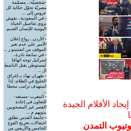
-شخصيّة-.. مصمّمة
مصريّة تحوّل حكاية كل
عروس إلى ...
-
في السعودية.. نقوش
تروي تفاصيل الحياة
اليومية للإنسان القديم
...
-
الأردن.. رواج إعلان
الأمير علي عدم تغير
الموقف من انفنتينو ر ...
-
في سابقة نادرة..
إسرائيل توجه اتهامًا
لمستوطن بقتل الناشط
ال ...
-
طهران تهدّد بـ-إغراق
الخليج في الظلام- إذا
استهدف ترامب محطا
...
-
المغرب -مستعد-
جاد الأفلام الجيدة
للتعاون في إعادة
القصر غير المصحوبين
بذويهم م ...
ا
-
جامعة القدس تطلق
احتفالات تخريج الفوج
وتيوب التمدن
الخامس والأربعين من