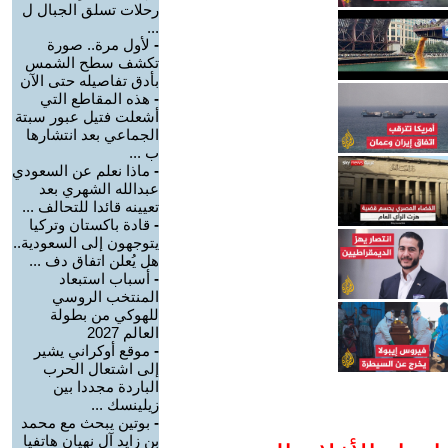
رحلات تسلق الجبال ل
...
-
لأول مرة.. صورة
تكشف سطح الشمس
بأدق تفاصيله حتى الآن
-
هذه المقاطع التي
أشعلت فتيل عبور سبتة
الجماعي بعد انتشارها
ب ...
-
ماذا نعلم عن السعودي
عبدالله الشهري بعد
تعيينه قائدا للتحالف ...
-
قادة باكستان وتركيا
يتوجهون إلى السعودية..
هل يُعلن اتفاق دف ...
-
أسباب استبعاد
المنتخب الروسي
للهوكي من بطولة
العالم 2027
-
موقع أوكراني يشير
إلى اشتعال الحرب
الباردة مجددا بين
زيلينسك ...
-
بوتين يبحث مع محمد
بن زايد آل نهيان هاتفيا