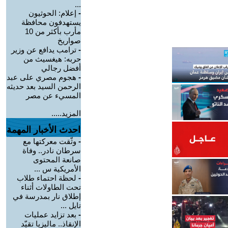
...
-
إعلام: الحوثيون
يستهدفون محافظة
مأرب بأكثر من 10
صواريخ
-
ترامب يدافع عن وزير
حربه: هيغسيث من
أفضل رجالي
-
هجوم مصري على عبد
الرحمن السيد بعد حديثه
المسيء عن مصر
المزيد.....
احدث الأخبار المهمة
-
وثّقت معركتها مع
سرطان نادر.. وفاة
صانعة المحتوى
الأمريكية س ...
-
لحظة احتماء طلاب
تحت الطاولات أثناء
إطلاق نار بمدرسة في
تايل ...
-
بعد تزايد عمليات
الإنقاذ.. ماليزيا تقيّد