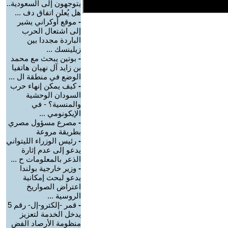
يتوجهون إلى السعودية..
هل يُعلن اتفاق دف ...
-
موقع أوكراني يشير
إلى اشتعال الحرب
الباردة مجددا بين
زيلينسك ...
-
بوتين يبحث مع محمد
بن زايد آل نهيان هاتفيا
الوضع في منطقة ال ...
-
كيف يمكن إنهاء حرب
السودان الوحشية
والمنسية؟ - في
الإيكونومي ...
-
مصرع مسؤول مصري
بطريقة مروعة
-
رئيس الوزراء الليتواني
يدعو إلى عدم إثارة
الذعر بالمعلومات ح ...
-
وزير خارجية بولندا
يدعو لبحث إمكانية
اعتراض الصواريخ
الروسية ...
-
قمر -إلكترو-إل- رقم 5
يدخل الخدمة لتعزيز
منظومة الأرصاد الفض