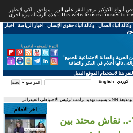
 أنواع الكوكيز نرجو النقر على الزر - موافق - لكي لاتظهر
This website uses cookies to ensure you ge
وكالة أنباء العمال
-
وكالة أنباء حقوق الإنسان
-
اخبار الرياضة
-
اخبار
لوم
التبرع للموقع - ادعمونا
حرية والعدالة الاجتماعية للجميع
"
تى نالها أعلام في الفكر والثقافة
قر هنا لاستخدام الموقع البديل
كوردي
English
ياطي الفيدرالي
اخر الافلام
؟-.. نقاش محتد بين