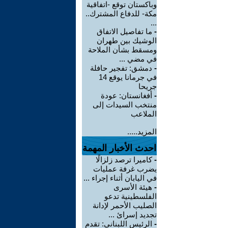
وباكستان توقع -اتفاقية
مكة- للدفاع المشترك..
...
-
ما تفاصيل الاتفاق
الوشيك بين طهران
ومسقط بشأن الملاحة
في مضي ...
-
دمشق: تفجير حافلة
في جرمانا يوقع 14
جريحا
-
أفغانستان: عودة
منتخب السيدات إلى
الملاعب
المزيد.....
احدث الأخبار المهمة
-
كاميرا ترصد زلزالًا
يضرب غرفة عمليات
في اليابان أثناء إجراء ...
-
هيئة الأسرى
الفلسطينية تدعو
الصليب الأحمر لإدانة
تجديد إسرائ ...
-
الرئيس اللبناني: تقدم