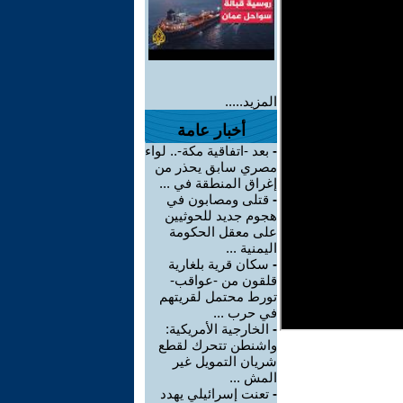
المزيد.....
أخبار عامة
-
بعد -اتفاقية مكة-.. لواء
مصري سابق يحذر من
إغراق المنطقة في ...
-
قتلى ومصابون في
هجوم جديد للحوثيين
على معقل الحكومة
اليمنية ...
-
سكان قرية بلغارية
قلقون من -عواقب-
تورط محتمل لقريتهم
في حرب ...
-
الخارجية الأمريكية:
واشنطن تتحرك لقطع
شريان التمويل غير
المش ...
-
تعنت إسرائيلي يهدد