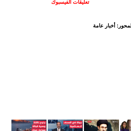
تعليقات الفيسبوك
محور: أخبار عامة