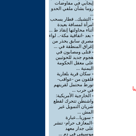
إيجابي في مفاوضات
روما بشأن ملفي الحدو
...
-
التشيك.. قطار يسحب
امرأة لمسافة بعيدة
أثناء محاولتها إنقاذ ط ...
-
بعد -اتفاقية مكة-.. لواء
مصري سابق يحذر من
إغراق المنطقة في ...
-
قتلى ومصابون في
هجوم جديد للحوثيين
على معقل الحكومة
اليمنية ...
-
سكان قرية بلغارية
قلقون من -عواقب-
تورط محتمل لقريتهم
ا
في حرب ...
-
الخارجية الأمريكية:
واشنطن تتحرك لقطع
شريان التمويل غير
المش ...
-
سوريا...عبارة
-المعازف حرام- تنشر
على جدار معهد
موسيقي في دم ...