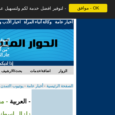
موافق - OK
لتوفير افضل خدمة لكم ولتسهيل عملي
أخبار عامة
-
وكالة أنباء المرأة
-
اخبار الأدب و
الموقع
يسارية
"من أج
حاز ال
إذا لديك
الزوار
اضافة/خدمات
بحث/الارشيف
الصفحة الرئيسية
-
أخبار عامة
-
يوتيوب التمدن
- العربية
- م
زلزال إسطنب