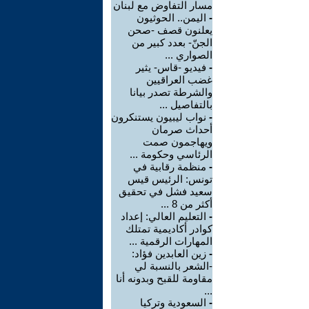
مسار التفاوض مع لبنان
-
اليمن.. الحوثيون
يعلنون قصف -صحن
الجنّ- بعدد كبير من
الصواري ...
-
فيديو -قاس- يثير
غضب العراقيين
والشرطة تصدر بيانا
بالتفاصيل ...
-
نواب ليبيون يستنكرون
أحداث صرمان
ويهاجمون صمت
الرئاسي وحكومة ...
-
منظمة رقابية في
تونس: الرئيس قيس
سعيد فشل في تحقيق
أكثر من 8 ...
-
التعليم العالي: إعداد
كوادر أكاديمية تمتلك
المهارات الرقمية ...
-
زين العابدين فؤاد:
-الشعر بالنسبة لي
مقاومة للقبح وبدونه أنا
...
-
السعودية وتركيا