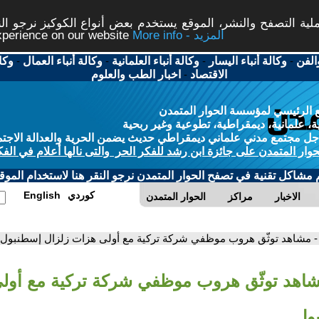
ة التصفح والنشر، الموقع يستخدم بعض أنواع الكوكيز نرجو النق
More info - المزيد
experience on our website
الفن
-
وكالة أنباء اليسار
-
وكالة أنباء العلمانية
-
وكالة أنباء العمال
-
وكا
الاقتصاد
-
اخبار الطب والعلوم
 الرئيسي لمؤسسة الحوار المتمدن
، علمانية، ديمقراطية، تطوعية وغير ربحية
ل مجتمع مدني علماني ديمقراطي حديث يضمن الحرية والعدالة الاجتم
حوار المتمدن على جائزة ابن رشد للفكر الحر والتى نالها أعلام في الفك
م مشاكل تقنية في تصفح الحوار المتمدن نرجو النقر هنا لاستخدام الموقع
كوردي
English
الاخبار
مراكز
الحوار المتمدن
- مشاهد توثّق هروب موظفي شركة تركية مع أولى هزات زلزال إسطنبول
شاهد توثّق هروب موظفي شركة تركية مع أول
ول