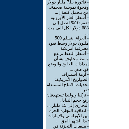
-
فاتورة بـ71 مليار دولار
وفجوة تمويلية ضخمة..
من يتحمل كلفة إ ...
-
أسعار الغاز الأوروبية
تقفز 10% لتصل إلى
688 دولار لكل ألف مت
...
-
العراق يتسلم 500
مليون دولار وسط قيود
مصرفية أمريكية
-
أسعار النفط ترتفع
وسط مخاوف بشأن
إمدادات الخليج والوضع
في مض ...
-
أزمة استنزاف
الصواريخ الأمريكية:
تحديات الإنتاج المستدام
تفر ...
-
تركيا وبولندا تستهدفان
رفع حجم التبادل
التجاري إلى 15 مليار ...
-
اتفاقية التجارة الحرة
بين الأوراسي والإمارات
تبدأ الشهر المق ...
-
مبيعات التجزئة في