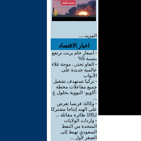
المزيد.....
اخبار الاقتصاد
-
أسعار خام برنت ترتفع
بنسبة 5%
-
الفاو تحذر.. موجة غلاء
عالمية جديدة على
الأبواب
-
تركيا تستهدف تشغيل
جميع مفاعلات محطة
-أكويو- النووية بحلول ع
...
-
وكالة: فرنسا تعرض
على الهند إنتاجا مشتركا
لـ100 طائرة مقاتلة ...
-
واردات الولايات
المتحدة من النفط
السعودي تهبط إلى
الصفر لأول ...