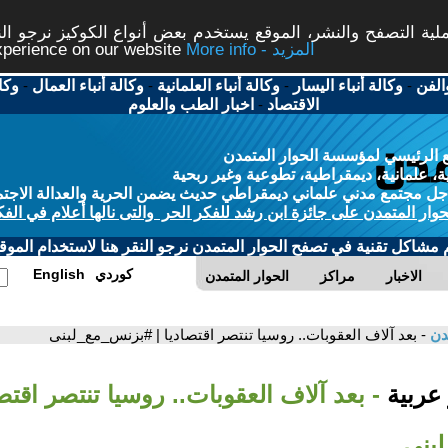
ة التصفح والنشر، الموقع يستخدم بعض أنواع الكوكيز نرجو النق
More info - المزيد
experience on our website
الفن
-
وكالة أنباء اليسار
-
وكالة أنباء العلمانية
-
وكالة أنباء العمال
-
وكا
الاقتصاد
-
اخبار الطب والعلوم
 الرئيسي لمؤسسة الحوار المتمدن
، علمانية، ديمقراطية، تطوعية وغير ربحية
ل مجتمع مدني علماني ديمقراطي حديث يضمن الحرية والعدالة الاجتم
حوار المتمدن على جائزة ابن رشد للفكر الحر والتى نالها أعلام في الفك
م مشاكل تقنية في تصفح الحوار المتمدن نرجو النقر هنا لاستخدام الموقع
كوردي
English
الاخبار
مراكز
الحوار المتمدن
مدن
- بعد آلاف العقوبات.. روسيا تنتصر اقتصاديا | #بزنس_مع_لبنى
 عربية
- بعد آلاف العقوبات.. روسيا تنتصر اقتصا
بنى