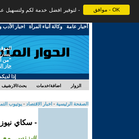
موافق - OK
لتوفير افضل خدمة لكم ولتسهيل عملي
أخبار عامة
-
وكالة أنباء المرأة
-
اخبار الأدب و
الموقع
يسارية
"من أج
حاز ال
إذا لديك
الزوار
اضافة/خدمات
بحث/الارشيف
الصفحة الرئيسية
-
اخبار الاقتصاد
-
يوتيوب الت
- سكاي نيوز
#بزنس_مع_ل