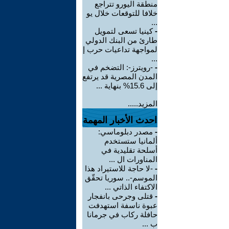
منطقة اليورو تتراجع
خلافا للتوقعات خلال يو
...
-
كينيا تسعى لتمويل
طارئ من البنك الدولي
لمواجهة تداعيات حرب إ
...
-
-رويترز-: التضخم في
المدن المصرية قد يرتفع
إلى 15.6% بنهاية ...
المزيد.....
احدث الأخبار المهمة
-
مصدر دبلوماسي:
ألمانيا ستستخدم
أسلحة تقليدية في
المناورات ال ...
-
-لا حاجة للاستيراد هذا
الموسم-.. سوريا تحقّق
الاكتفاء الذاتي ...
-
قتلى وجرحى بانفجار
عبوة ناسفة استهدفت
حافلة ركاب في جرمانا
ب ...