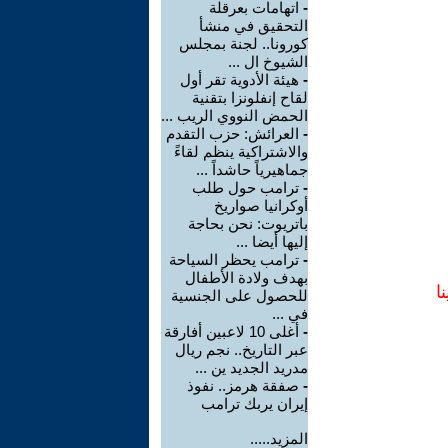
-
اتهامات بعرقلة
التحقيق في منشأ
كورونا.. لجنة بمجلس
الشيوخ ال ...
-
هيئة الأدوية تقر أول
لقاح إنفلونزا بتقنية
الحمض النووي الريب ...
-
العرائش: حزب التقدم
والاشتراكية ينظم لقاءً
جماهيرياً حاشداً ...
-
ترامب حول طلب
أوكرانيا صواريخ
باتريوت: نحن بحاجة
إليها أيضا ...
-
ترامب يحظر السياحة
بهدف ولادة الأطفال
ا
للحصول على الجنسية
في ...
-
أغلى 10 لاعبين أفارقة
عبر التاريخ.. نجم ريال
مدريد الجديد ين ...
-
صفقة هرمز.. نفوذ
إيران يربك ترامب
المزيد.....