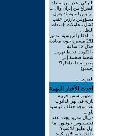
التركي يحذر من امتداد
الصراع بين إيران وال ...
-
رئيس الموساد يعزل
مسؤولين بارزين عقب
فشل محاولات -إسقاط
النظ ...
-
الدفاع الروسية: تدمير
281 مسيرة جوية معادية
خلال 12 ساعة
-
الكويت تحبط تهريب
شحنة ضخمة إلى
مصر..ماذا بداخلها؟
(فيديو)
المزيد.....
احدث الأخبار المهمة
-
ظهور سفن حربية
نازية في نهر الدانوب
بعد موجة جفاف قياسية
بأو ...
-
ريال مدريد يجدد عقد
فينيسيوس جونيور.. ما
أول تعليق للاعب؟
-
الخارجية الأمريكية: