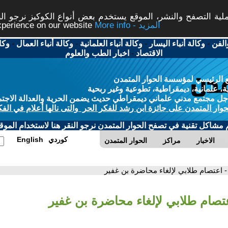
ة التصفح والنشر، الموقع يستخدم بعض أنواع الكوكيز نرجو النق
More info - المزيد
experience on our website
الفن
-
وكالة أنباء اليسار
-
وكالة أنباء العلمانية
-
وكالة أنباء العمال
-
وكا
الاقتصاد
-
اخبار الطب والعلوم
 الرئيسي لمؤسسة الحوار المتمدن
، علمانية، ديمقراطية، تطوعية وغير ربحية
ل مجتمع مدني علماني ديمقراطي حديث يضمن الحرية والعدالة الاجتم
حوار المتمدن على جائزة ابن رشد للفكر الحر والتى نالها أعلام في الفك
م مشاكل تقنية في تصفح الحوار المتمدن نرجو النقر هنا لاستخدام الموقع
كوردي
English
الاخبار
مراكز
الحوار المتمدن
- اعتصام طلابي لإلغاء محاضرة بن غفير
عتصام طلابي لإلغاء محاضرة بن غفير