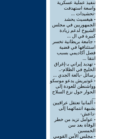
تنفيذ عملية عسكرية
واسعة استهدفت
-تحشيدات ...
-
هيغسيث يحشد
الجمهوريين في مجلس
الشيوخ لدعم زيادة
كبيرة في ال ...
-
جامعة بريطانية تخسر
استئنافها في قضية
فصل أكاديمي بسبب
انتقا ...
-
تهديد إيراني بـ-إغراق
الخليج في الظلام-..
رسائل -بالغة الجدي ...
-
غوتيريش يدعو موسكو
وواشنطن للعودة إلى
الحوار حول نزع السلاح
...
-
ألمانيا تعتقل عراقيين
بشبهة انتمائهما إلى
-داعش-
-
عوامل تزيد من خطر
الوفاة بعد سن
الخمسين
-
مجلس الأمن القومي