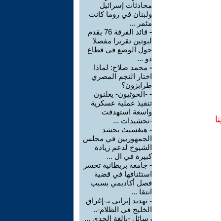
محادثات إسرائيل
ولبنان في روما كانت
مثمر ...
-
قائد الفرقة 76 يقدم
لبوتين تقريرا مفصلا
حول الوضع في قطاع
دو ...
-
محمد صلاح: لماذا
اختار النجم المصري
طرابزون؟
-
-الحوثيون- يعلنون
تنفيذ عملية عسكرية
واسعة استهدفت
ا
-تحشيدات ...
-
هيغسيث يحشد
الجمهوريين في مجلس
الشيوخ لدعم زيادة
كبيرة في ال ...
-
جامعة بريطانية تخسر
استئنافها في قضية
فصل أكاديمي بسبب
انتقا ...
-
تهديد إيراني بـ-إغراق
الخليج في الظلام-..
رسائل -بالغة الجدي ...