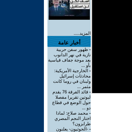
المزيد.....
أخبار عامة
-
ظهور سفن حربية
نازية في نهر الدانوب
بعد موجة جفاف قياسية
بأو ...
-
الخارجية الأمريكية:
محادثات إسرائيل
ولبنان في روما كانت
مثمر ...
-
قائد الفرقة 76 يقدم
لبوتين تقريرا مفصلا
حول الوضع في قطاع
دو ...
-
محمد صلاح: لماذا
اختار النجم المصري
طرابزون؟
-
-الحوثيون- يعلنون