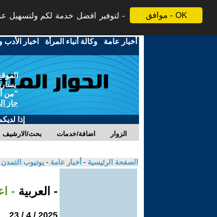
موافق - OK
لتوفير افضل خدمة لكم ولتسهيل عملي
أخبار عامة
-
وكالة أنباء المرأة
-
اخبار الأدب و
الموقع
يسارية
"من أج
حاز ال
إذا لديك
الزوار
اضافة/خدمات
بحث/الارشيف
الصفحة الرئيسية
-
أخبار عامة
-
يوتيوب التمدن
- العربية
- ا
2025 / 4 / 23