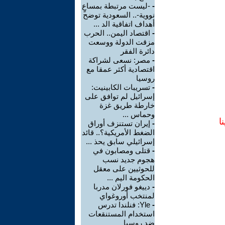
-
-ليست مرتبطة بمساعٍ
نووية-.. السعودية توضح
أهداف اتفاقية الد ...
-
اقتصاد اليمن.. الحرب
مزقت الدولة ووسعت
دائرة الفقر
-
مصر: نسعى لشراكة
اقتصادية أكثر عمقا مع
روسيا
-
تسريبات الكابينيت:
إسرائيل لم توافق على
خارطة طريق غزة
وحماس ...
ا
-
إيران تستنزف أوراق
الضغط الأمريكية؟.. قائد
إسرائيلي سابق يحذ ...
-
قتلى ومصابون في
هجوم جديد نسب
للحوثيين على معقل
الحكومة اليم ...
-
دييغو فورلان مدربا
لمنتخب أوروغواي
-
Yle: فنلندا تدرس
استخدام المستنقعات
ضد روسيا