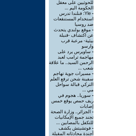
للحوثيين على معقل
الحكومة اليم ...
-
Yle: فنلندا تدرس
استخدام المستنقعات
ضد روسيا
-
موقع بولندي يتحدث
عن اكتشاف -قنبلة
بيئية- مرعبة قرب
وارسو
-
ساويرس يرد على
مهاجمة ترامب لعبد
الرحمن السيد.. ما علاقة
شعب ...
-
مسيرات جوية تهاجم
سفينة شحن ترفع العلم
التركي قبالة سواحل
مي ...
-
سوريا.. هجوم في
ريف حمص يوقع خمس
إصابات
-
الجزائر.. وزارة الصحة
تجند جميع الإمكانيات
للتكفل بالمصابين ...
-
فوتشيتش يكشف
أجندة محادثاته المقبلة