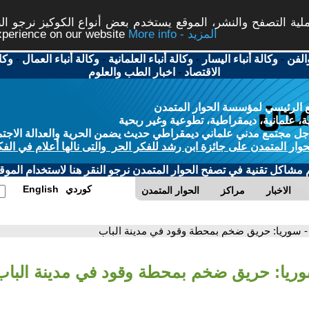
ة التصفح والنشر، الموقع يستخدم بعض أنواع الكوكيز نرجو النق
More info - المزيد
experience on our website
الفن
-
وكالة أنباء اليسار
-
وكالة أنباء العلمانية
-
وكالة أنباء العمال
-
وكا
الاقتصاد
-
اخبار الطب والعلوم
 الرئيسي لمؤسسة الحوار المتمدن
، علمانية، ديمقراطية، تطوعية وغير ربحية
ل مجتمع مدني علماني ديمقراطي حديث يضمن الحرية والعدالة الاجتم
حوار المتمدن على جائزة ابن رشد للفكر الحر والتى نالها أعلام في الفك
م مشاكل تقنية في تصفح الحوار المتمدن نرجو النقر هنا لاستخدام الموقع
كوردي
English
الاخبار
مراكز
الحوار المتمدن
- سوريا: حريق ضخم بمحطة وقود في مدينة الباب
وريا: حريق ضخم بمحطة وقود في مدينة الباب