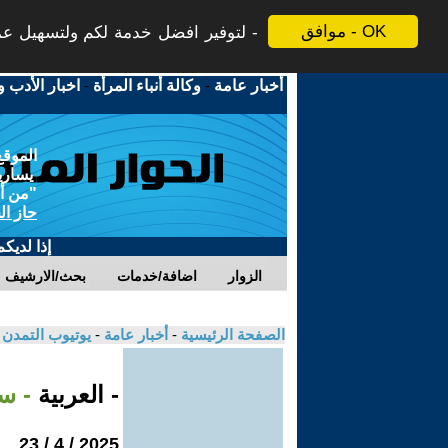
موافق - OK
لتوفير افضل خدمة لكم ولتسهيل عملي
أخبار عامة
-
وكالة أنباء المرأة
-
اخبار الأدب و
الموقع
يسارية
"من أج
حاز ال
إذا لديك
الزوار
اضافة/خدمات
بحث/الارشيف
الصفحة الرئيسية
-
أخبار عامة
-
يوتيوب التمدن
- العربية
- س
2025 / 4 / 23