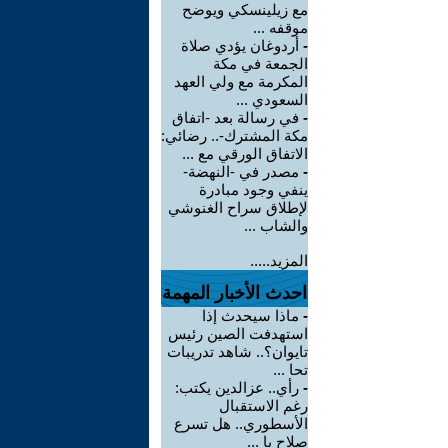
مع زيلينسكي ويوضح
موقفه ...
-
أردوغان يؤدي صلاة
الجمعة في مكة
المكرمة مع ولي العهد
السعودي ...
-
في رسالة بعد -اتفاق
مكة المشترك-.. رضائي:
الاتفاق الورقي مع ...
-
مصدر في -النهضة-
ينفي وجود مبادرة
لإطلاق سراح الغنوشي
والشاب ...
المزيد.....
احدث الأخبار المهمة
-
ماذا سيحدث إذا
استهدفت الصين رئيس
تايوان؟.. شاهد تدريبات
تحا ...
-
رأي.. عزالدين يكتب:
رغم الاستقبال
الأسطوري.. هل تسرع
صلاح با ...