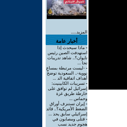
المزيد.....
أخبار عامة
-
ماذا سيحدث إذا
استهدفت الصين رئيس
تايوان؟.. شاهد تدريبات
تحا ...
-
-ليست مرتبطة بمساعٍ
نووية-.. السعودية توضح
أهداف اتفاقية الد ...
-
تسريبات الكابينيت:
إسرائيل لم توافق على
خارطة طريق غزة
وحماس ...
-
إيران تستنزف أوراق
الضغط الأمريكية؟.. قائد
إسرائيلي سابق يحذ ...
-
قتلى ومصابون في
هجوم جديد نسب