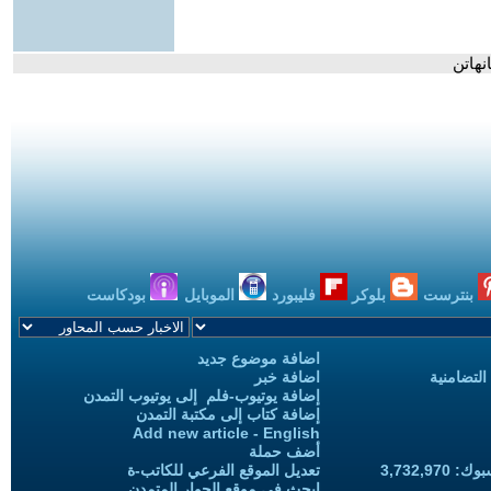
هاتن
بنترست
بلوكر
فليبورد
الموبايل
بودكاست
اضافة موضوع جديد
التضامنية
اضافة خبر
إضافة يوتيوب-فلم إلى يوتيوب التمدن
إضافة كتاب إلى مكتبة التمدن
Add new article - English
أضف حملة
3,732,97
تعديل الموقع الفرعي للكاتب-ة
ابحث في موقع الحوار المتمدن