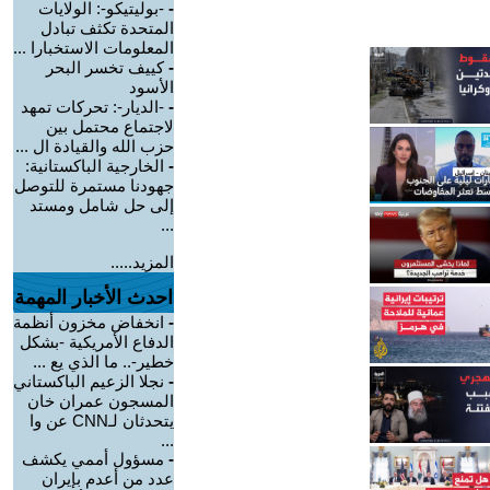
-
-بوليتيكو-: الولايات
المتحدة تكثف تبادل
المعلومات الاستخبارا ...
-
كييف تخسر البحر
الأسود
-
-الديار-: تحركات تمهد
لاجتماع محتمل بين
حزب الله والقيادة ال ...
-
الخارجية الباكستانية:
جهودنا مستمرة للتوصل
إلى حل شامل ومستد
...
المزيد.....
احدث الأخبار المهمة
-
انخفاض مخزون أنظمة
الدفاع الأمريكية -بشكل
خطير-.. ما الذي يع ...
-
نجلا الزعيم الباكستاني
المسجون عمران خان
يتحدثان لـCNN عن وا
...
-
مسؤول أممي يكشف
عدد من أعدم بإيران