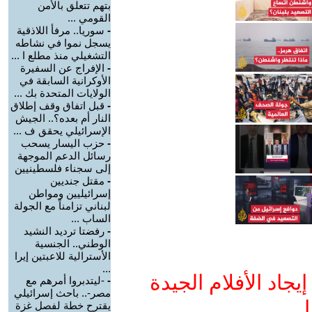
بتهم تتعلق بالأمن
القومي ...
-
سوريا.. مرفأ اللاذقية
يسجل نموا في نشاطه
التشغيلي منذ مطلع ا ...
-
الإفراج عن السفيرة
الأوكرانية السابقة في
الولايات المتحدة بك ...
-
قبل اتفاق وقف إطلاق
النار أم بعده؟.. الجيش
الإسرائيلي يحقق ف ...
-
حزب اليسار يسحب
رسائل الدعم الموجهة
إلى سجناء فلسطينيين
-
مقتل جنديين
إسرائيليين ومواطن
لبناني تزامناً مع الجولة
الساب ...
-
رفضتا ترديد النشيد
الوطني.. الجنسية
الأسترالية للاعبتين إيرا
...
جاد الأفلام الجيدة
-
-ليتدبروا أمرهم مع
مصر-.. باحث إسرائيلي
ا
يقترح خطة لفصل غزة