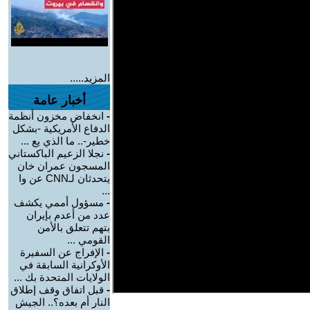
المزيد.....
أخبار عامة
-
انخفاض مخزون أنظمة
الدفاع الأمريكية -بشكل
خطير-.. ما الذي يع ...
-
نجلا الزعيم الباكستاني
المسجون عمران خان
يتحدثان لـCNN عن وا
...
-
مسؤول أممي يكشف
عدد من أعدم بإيران
بتهم تتعلق بالأمن
القومي ...
-
الإفراج عن السفيرة
الأوكرانية السابقة في
الولايات المتحدة بك ...
-
قبل اتفاق وقف إطلاق
النار أم بعده؟.. الجيش