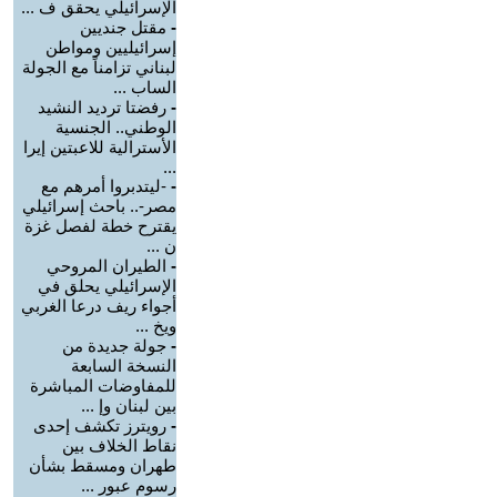
الإسرائيلي يحقق ف ...
-
مقتل جنديين
إسرائيليين ومواطن
لبناني تزامناً مع الجولة
الساب ...
-
رفضتا ترديد النشيد
الوطني.. الجنسية
الأسترالية للاعبتين إيرا
...
-
-ليتدبروا أمرهم مع
مصر-.. باحث إسرائيلي
يقترح خطة لفصل غزة
ن ...
-
الطيران المروحي
الإسرائيلي يحلق في
أجواء ريف درعا الغربي
ويخ ...
-
جولة جديدة من
النسخة السابعة
للمفاوضات المباشرة
بين لبنان وإ ...
-
رويترز تكشف إحدى
نقاط الخلاف بين
طهران ومسقط بشأن
رسوم عبور ...