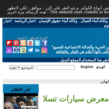
 أنواع الكوكيز نرجو النقر على الزر - موافق - لكي لاتظهر
This website uses cookies to ensure you ge
وكالة أنباء العمال
-
وكالة أنباء حقوق الإنسان
-
اخبار الرياضة
-
اخبار
لوم
التبرع للموقع - ادعمونا
حرية والعدالة الاجتماعية للجميع
"
تى نالها أعلام في الفكر والثقافة
قر هنا لاستخدام الموقع البديل
كوردي
English
هاتن
اخر الافلام
معرض سيارات تسلا