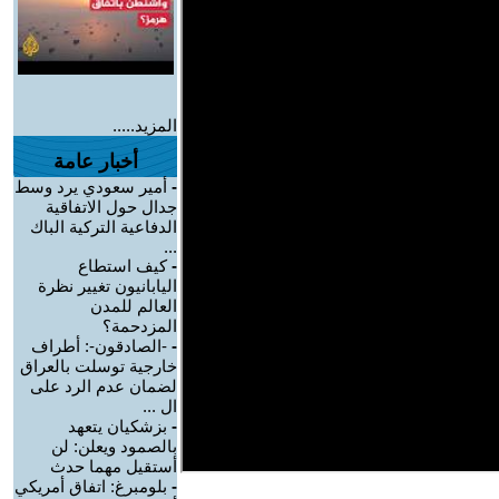
المزيد.....
أخبار عامة
-
أمير سعودي يرد وسط
جدال حول الاتفاقية
الدفاعية التركية الباك
...
-
كيف استطاع
اليابانيون تغيير نظرة
العالم للمدن
المزدحمة؟
-
-الصادقون-: أطراف
خارجية توسلت بالعراق
لضمان عدم الرد على
ال ...
-
بزشكيان يتعهد
بالصمود ويعلن: لن
أستقيل مهما حدث
-
بلومبرغ: اتفاق أمريكي