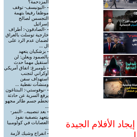
المزدحمة؟
-
-اليونيسف- توقف
موظفا رفيعا بتهمة
التجسس لصالح
إسرائيل
-
-الصادقون-: أطراف
خارجية توسلت بالعراق
لضمان عدم الرد على
ال ...
-
بزشكيان يتعهد
بالصمود ويعلن: لن
أستقيل مهما حدث
-
بلومبرغ: اتفاق أمريكي
أوكراني لتجنب
استهداف سفن
ومنشآت نفطية ...
-
-نوفوستي-: البنتاغون
يرفع السرية عن حادثة
تحطم جسم طائر مجهو
...
-
بعد تنصيبه.. -النمر-
يتعهد بتصفية نفوذ
جاد الأفلام الجيدة
العصابات في كولومبيا
...
ا
-
انفراج وشيك لأزمة