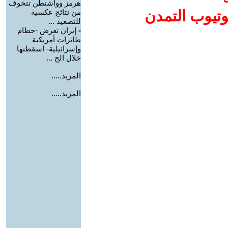
هرمز وواشنطن تتخوف
وتيوب التمدن
من نتائج عكسية
للتصعيد ...
-
إيران تعرض -حطام
طائرات أمريكية
وإسرائيلية- أسقطتها
خلال الح ...
المزيد.....
المزيد.....