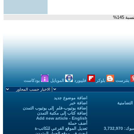
 145%
بنترست
بلوكر
فليبورد
الموبايل
بودكاست
اضافة موضوع جديد
التضامنية
اضافة خبر
إضافة يوتيوب-فلم إلى يوتيوب التمدن
إضافة كتاب إلى مكتبة التمدن
Add new article - English
أضف حملة
3,732,97
تعديل الموقع الفرعي للكاتب-ة
ابحث في موقع الحوار المتمدن