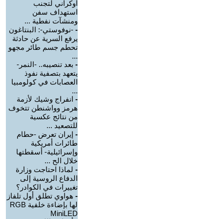
أوكراني لتجنب
استهداف سفن
ومنشآت نفطية ...
-
-نوفوستي-: البنتاغون
يرفع السرية عن حادثة
تحطم جسم طائر مجهو
...
-
بعد تنصيبه.. -النمر-
يتعهد بتصفية نفوذ
العصابات في كولومبيا
...
-
انفراج وشيك لأزمة
هرمز وواشنطن تتخوف
من نتائج عكسية
للتصعيد ...
-
إيران تعرض -حطام
طائرات أمريكية
وإسرائيلية- أسقطتها
خلال الح ...
-
لماذا احتاجت وزارة
الدفاع الروسية إلى
تغييرات في الكوادر؟
-
هواوي تطلق أول تلفاز
لها بإضاءة خلفية RGB
MiniLED