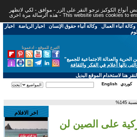
 أنواع الكوكيز نرجو النقر على الزر - موافق - لكي لاتظهر
This website uses cookies to ensure you ge
وكالة أنباء العمال
-
وكالة أنباء حقوق الإنسان
-
اخبار الرياضة
-
اخبار
لوم
التبرع للموقع - ادعمونا
حرية والعدالة الاجتماعية للجميع
"
تى نالها أعلام في الفكر والثقافة
قر هنا لاستخدام الموقع البديل
كوردي
English
 145%
اخر الافلام
كية على الصين لن