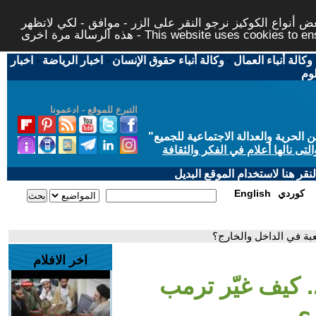
 أنواع الكوكيز نرجو النقر على الزر - موافق - لكي لاتظهر
This website uses cookies to ensure you ge
وكالة أنباء العمال
-
وكالة أنباء حقوق الإنسان
-
اخبار الرياضة
-
اخبار
لوم
التبرع للموقع - ادعمونا
حرية والعدالة الاجتماعية للجميع
"
تى نالها أعلام في الفكر والثقافة
قر هنا لاستخدام الموقع البديل
كوردي
English
اخر الافلام
كا.. كيف غيّر ترمب