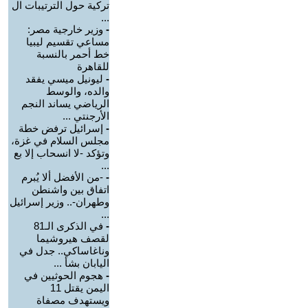
تركية حول الترتيبات ال
...
-
وزير خارجية مصر:
مساعي تقسيم ليبيا
خط أحمر بالنسبة
للقاهرة
-
ليونيل ميسي يفقد
والده، والوسط
الرياضي يساند النجم
الأرجنتي ...
-
إسرائيل ترفض خطة
مجلس السلام في غزة،
وتؤكد -لا انسحاب إلا بع
...
-
-من الأفضل ألا يُبرم
اتفاق بين واشنطن
وطهران-.. وزير إسرائيل
...
-
في الذكرى الـ81
لقصف هيروشيما
وناغاساكي.. جدل في
اليابان بشأ ...
-
هجوم الحوثيين في
اليمن يقتل 11
ويستهدف مصفاة