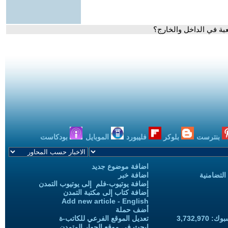
بنترست
بلوكر
فليبورد
الموبايل
بودكاست
اضافة موضوع جديد
التضامنية
اضافة خبر
إضافة يوتيوب-فلم إلى يوتيوب التمدن
إضافة كتاب إلى مكتبة التمدن
Add new article - English
أضف حملة
3,732,97
تعديل الموقع الفرعي للكاتب-ة
ابحث في موقع الحوار المتمدن