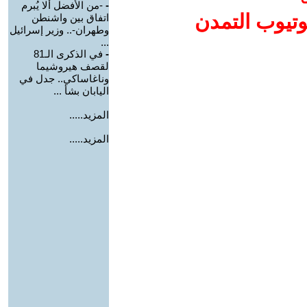
-
-من الأفضل ألا يُبرم
وتيوب التمدن
اتفاق بين واشنطن
وطهران-.. وزير إسرائيل
...
-
في الذكرى الـ81
لقصف هيروشيما
وناغاساكي.. جدل في
اليابان بشأ ...
المزيد.....
المزيد.....