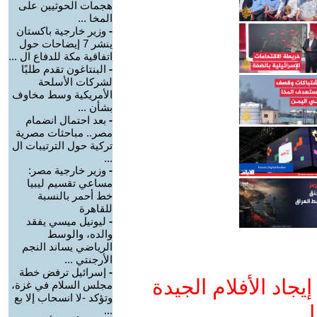
هجمات الحوثيين على
المخا ...
-
وزير خارجية باكستان
ينشر 7 إيضاحات حول
اتفاقية مكة للدفاع ال ...
-
البنتاغون تقدم طلبًا
لشركات الأسلحة
الأمريكية وسط مخاوف
بشأن ...
-
بعد احتمال انضمام
مصر.. مباحثات مصرية
تركية حول الترتيبات ال
...
-
وزير خارجية مصر:
مساعي تقسيم ليبيا
خط أحمر بالنسبة
للقاهرة
-
ليونيل ميسي يفقد
والده، والوسط
الرياضي يساند النجم
الأرجنتي ...
-
إسرائيل ترفض خطة
جاد الأفلام الجيدة
مجلس السلام في غزة،
وتؤكد -لا انسحاب إلا بع
ا
...