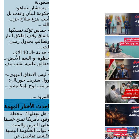
سعودية
-
مستشار نتنياهو:
حكومة لبنان وعدت تل
أبيب بنزع سلاح حزب
الله ...
-
حماس تؤكد تمسكها
باتفاق وقف إطلاق النار
وتطالب بجدول زمني
لت ...
-
خدعة -الـ 10 آلاف
خطوة- و-السم الأبيض-..
حقائق علمية تقلب مف
...
-
ليس الاتفاق النووي..-
وول ستريت جورنال-:
ترامب لوح بإمكانية و ...
المزيد.....
احدث الأخبار المهمة
-
هل تفعلها؟.. محطة
وقود بأمريكا تمنح خصمًا
على البنزين والمنت ...
-
قوات الحكومة اليمنية
تكشف تفاصيل عن