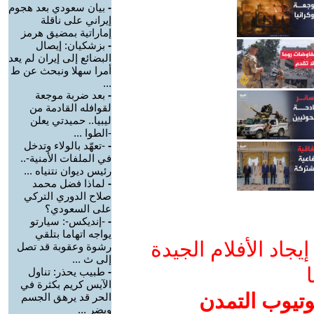
-
بيان سعودي بعد هجوم
إيراني على ناقلة
إماراتية بمضيق هرمز
-
بزشكيان: إيصال
البضائع إلى إيران لم يعد
أمرا سهلا ونبحث عن ط
...
-
بعد ضربة موجعة
لقوافله القادمة من
ليبيا.. حميدتي يعلن
-الطوا ...
-
-تعهّد بالولاء وتدخل
في الملفات الأمنية-..
رئيس ديوان نتنياه ...
-
لماذا فضل محمد
صلاح الدوري التركي
على السعودي؟
-
-إنديكس-: سيارتو
يواجه اتهاما بتلقي
جاد الأفلام الجيدة
رشوة وعقوبة قد تصل
إلى ث ...
ا
-
طبيب يحذر: تناول
الآيس كريم بكثرة في
وتيوب التمدن
الحر قد يرهق الجسم
ويضر ...