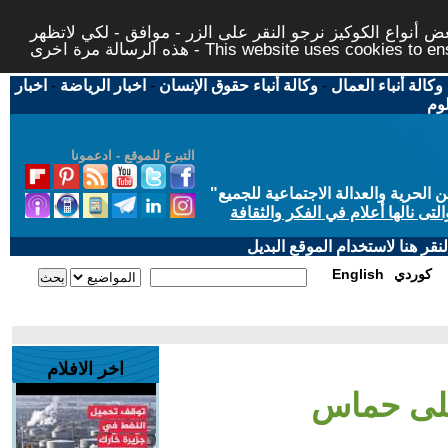
 أنواع الكوكيز نرجو النقر على الزر - موافق - لكي لاتظهر
This website uses cookies to ensure you ge
وكالة أنباء العمال
-
وكالة أنباء حقوق الإنسان
-
اخبار الرياضة
-
اخبار
لوم
التبرع للموقع - ادعمونا
حرية والعدالة الاجتماعية للجميع
"
تى نالها أعلام في الفكر والثقافة
قر هنا لاستخدام الموقع البديل
كوردي
English
اخر الافلام
على حماس