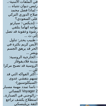
في الملفات الأمنية-..
رئيس ديوان نتنياه ...
-
لماذا فضل محمد
صلاح الدوري التركي
على السعودي؟
-
-إنديكس-: سيارتو
يواجه اتهاما بتلقي
رشوة وعقوبة قد تصل
إلى ث ...
-
طبيب يحذر: تناول
الآيس كريم بكثرة في
الحر قد يرهق الجسم
ويضر ...
-
الخارجية الروسية:
مدينة فلاديقوقاز
الروسية قد تصبح مركزا
للن ...
-
أكثر الفواكه التي قد
تسهم بتفشي عدوى
-السيكلوسبورا-
-
ناسا تمدد مهمة مسبار
Voyager 2 الفضائي
-
زالوجني في الصدارة..
استطلاع يكشف تراجع
الثقة بزيلينسكي