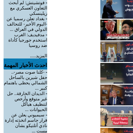
-
فوتشيتش: لم أبحث
التعاون العسكري مع
زيلينسكي
-
بغداد تعلن رسميا عن
-اليوم الأخير- للتحالف
الدولي في العراق ...
-
مدفيديف: الغرب
استخدم جورجيا كأداة
ضد روسيا
المزيد.....
احدث الأخبار المهمة
-
-كلنا صوت مصر-..
حفل شيرين بالساحل
الشمالي يحظى باهتمام
كبير ...
-
الديدان الخارقة.. حل
غير متوقع وأرخص
لتنظيف هياكل
الحيوانات ...
-
سيميوني يعلن عن
قرار حاسم اتخذته إدارة
نادي أتلتيكو بشأن
مست ...