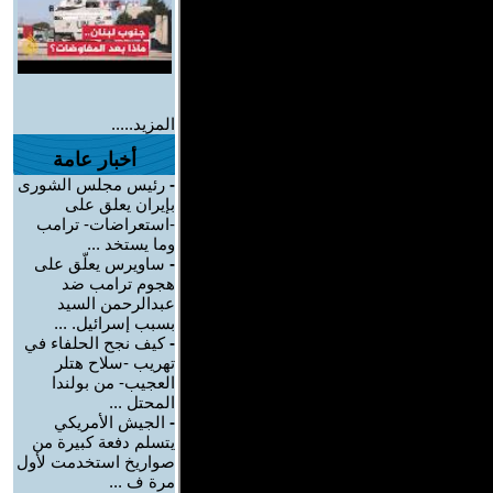
المزيد.....
أخبار عامة
-
رئيس مجلس الشورى
بإيران يعلق على
-استعراضات- ترامب
وما يستخد ...
-
ساويرس يعلّق على
هجوم ترامب ضد
عبدالرحمن السيد
بسبب إسرائيل. ...
-
كيف نجح الحلفاء في
تهريب -سلاح هتلر
العجيب- من بولندا
المحتل ...
-
الجيش الأمريكي
يتسلم دفعة كبيرة من
صواريخ استخدمت لأول
مرة ف ...