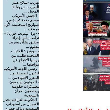
تهريب -سلاح هتلر
العجيب- من بولندا
المحتل ...
-
الجيش الأمريكي
يتسلم دفعة كبيرة من
صواريخ استخدمت لأول
مرة ف ...
-
-وول ستريت جورنال-:
ترامب يأمر بإجراء
تحقيق بشأن تسريب
معلوم ...
-
-رويترز-: الولايات
المتحدة طلبت من
روسيا الإفراج عن
مواطنها ...
-
رئيس اللجنة الأمريكية
للفنون الجميلة: من
المقرر الانتهاء من ...
-
الحوثيون يهاجمون
معسكرات حكومية
ويقصفون نجران
بالسعودية
-
الحكومة العراقية تحذر
الفصائل من استهداف
السعودية وتؤكد حصري