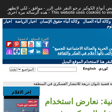
 أنواع الكوكيز نرجو النقر على الزر - موافق - لكي لاتظهر
This website uses cookies to ensure you ge
وكالة أنباء العمال
-
وكالة أنباء حقوق الإنسان
-
اخبار الرياضة
-
اخبار
لوم
التبرع للموقع - ادعمونا
حرية والعدالة الاجتماعية للجميع
"
تى نالها أعلام في الفكر والثقافة
قر هنا لاستخدام الموقع البديل
كوردي
English
ة قضية تايوان ذريعة للانتشار العسكري في المنطقة
اخر الافلام
نية: نعارض استخدام