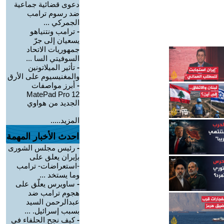
دعوى قضائية جماعية
ضد رسوم ترامب
الجمركي ...
-
ترامب ونتنياهو
يسعيان إلى جرّ
جمهوريات الاتحاد
السوفيتي السا ...
-
تأثير الميلاتونين
والمغنيسيوم على الأرق
-
أبرز مواصفات
MatePad Pro 12
الجديد من هواوي
المزيد.....
احدث الأخبار المهمة
-
رئيس مجلس الشورى
بإيران يعلق على
-استعراضات- ترامب
وما يستخد ...
-
ساويرس يعلّق على
هجوم ترامب ضد
عبدالرحمن السيد
بسبب إسرائيل. ...
-
كيف نجح الحلفاء في