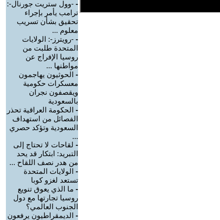
-
-وول ستريت جورنال-:
ترامب يأمر بإجراء
تحقيق بشأن تسريب
معلوم ...
-
-رويترز-: الولايات
المتحدة طلبت من
روسيا الإفراج عن
مواطنها ...
-
الحوثيون يهاجمون
معسكرات حكومية
ويقصفون نجران
بالسعودية
-
الحكومة العراقية تحذر
الفصائل من استهداف
السعودية وتؤكد حصري
...
-
لقاحات لا تحتاج إلى
التبريد: ابتكار قد يحد
من هدر نصف اللقاح ...
-
الولايات المتحدة
تستعد لغزو كوبا
-
ما الذي يعوق تنويع
روسيا تجارتها مع دول
الجنوب العالمي؟
-
الديمقراطيون يرفعون