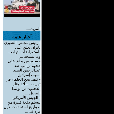
المزيد.....
أخبار عامة
-
رئيس مجلس الشورى
بإيران يعلق على
-استعراضات- ترامب
وما يستخد ...
-
ساويرس يعلّق على
هجوم ترامب ضد
عبدالرحمن السيد
بسبب إسرائيل. ...
-
كيف نجح الحلفاء في
تهريب -سلاح هتلر
العجيب- من بولندا
المحتل ...
-
الجيش الأمريكي
يتسلم دفعة كبيرة من
صواريخ استخدمت لأول
مرة ف ...