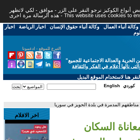
 أنواع الكوكيز نرجو النقر على الزر - موافق - لكي لاتظهر
This website uses cookies to ensure you ge
وكالة أنباء العمال
-
وكالة أنباء حقوق الإنسان
-
اخبار الرياضة
-
اخبار
لوم
التبرع للموقع - ادعمونا
حرية والعدالة الاجتماعية للجميع
"
تى نالها أعلام في الفكر والثقافة
قر هنا لاستخدام الموقع البديل
كوردي
English
لى مناطقهم المدمرة في بلدة الحويز في سوريا
اخر الافلام
معاناة السكان