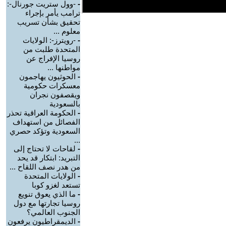
-
-وول ستريت جورنال-:
ترامب يأمر بإجراء
تحقيق بشأن تسريب
معلوم ...
-
-رويترز-: الولايات
المتحدة طلبت من
روسيا الإفراج عن
مواطنها ...
-
الحوثيون يهاجمون
معسكرات حكومية
ويقصفون نجران
بالسعودية
-
الحكومة العراقية تحذر
الفصائل من استهداف
السعودية وتؤكد حصري
...
-
لقاحات لا تحتاج إلى
التبريد: ابتكار قد يحد
من هدر نصف اللقاح ...
-
الولايات المتحدة
تستعد لغزو كوبا
-
ما الذي يعوق تنويع
روسيا تجارتها مع دول
الجنوب العالمي؟
-
الديمقراطيون يرفعون