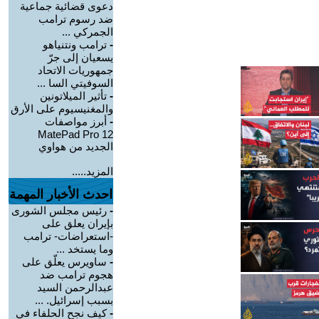
دعوى قضائية جماعية
ضد رسوم ترامب
الجمركي ...
-
ترامب ونتنياهو
يسعيان إلى جرّ
جمهوريات الاتحاد
السوفيتي السا ...
-
تأثير الميلاتونين
والمغنيسيوم على الأرق
-
أبرز مواصفات
MatePad Pro 12
الجديد من هواوي
المزيد.....
احدث الأخبار المهمة
-
رئيس مجلس الشورى
بإيران يعلق على
-استعراضات- ترامب
وما يستخد ...
-
ساويرس يعلّق على
هجوم ترامب ضد
عبدالرحمن السيد
بسبب إسرائيل. ...
-
كيف نجح الحلفاء في