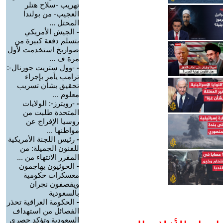
تهريب -سلاح هتلر
العجيب- من بولندا
المحتل ...
-
الجيش الأمريكي
يتسلم دفعة كبيرة من
صواريخ استخدمت لأول
مرة ف ...
-
-وول ستريت جورنال-:
ترامب يأمر بإجراء
تحقيق بشأن تسريب
معلوم ...
-
-رويترز-: الولايات
المتحدة طلبت من
روسيا الإفراج عن
مواطنها ...
-
رئيس اللجنة الأمريكية
للفنون الجميلة: من
المقرر الانتهاء من ...
-
الحوثيون يهاجمون
معسكرات حكومية
ويقصفون نجران
بالسعودية
-
الحكومة العراقية تحذر
الفصائل من استهداف
السعودية وتؤكد حصري