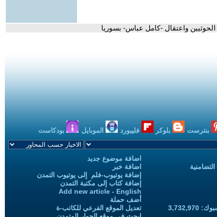
 الحوثيين واعتقال -كامل عباس- بسوريا
بنترست
بلوكر
فليبورد
الموبايل
بودكاست
اضافة موضوع جديد
التضامنية
اضافة خبر
إضافة يوتيوب-فلم إلى يوتيوب التمدن
إضافة كتاب إلى مكتبة التمدن
Add new article - English
أضف حملة
3,732,97
تعديل الموقع الفرعي للكاتب-ة
ابحث في موقع الحوار المتمدن