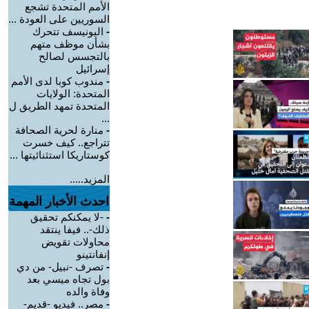
الأمم المتحدة تشجع
السوريين على العودة ...
-
اليونيسف تتحرك
بشأن موظف متهم
بالتجسس لصالح
إسرائيل
-
مندوب كوبا لدى الأمم
المتحدة: الولايات
المتحدة تمهد الطريق ل
...
-
منارة لحرية الصحافة
تتراجع.. كيف خسرت
كوستاريكا استثنائيتها ...
المزيد.....
احدث الأخبار المهمة
-
-لا يمكنكم تحقيق
ذلك-.. فيفا ينتقد
محاولات تقويض
إنفانتينو
-
تصرف -نبيل- من دي
بول تجاه ميسي بعد
وفاة والده
-
مصر.. فيديو -قديم-