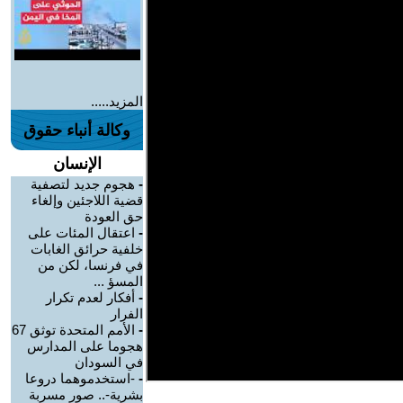
المزيد.....
وكالة أنباء حقوق
الإنسان
-
هجوم جديد لتصفية
قضية اللاجئين وإلغاء
حق العودة
-
اعتقال المئات على
خلفية حرائق الغابات
في فرنسا، لكن من
المسؤ ...
-
أفكار لعدم تكرار
الفرار
-
الأمم المتحدة توثق 67
هجوما على المدارس
في السودان
-
-استخدموهما دروعا
بشرية-.. صور مسربة