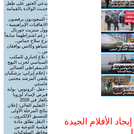
يدعي العثور على طفل
حديث الولادة بالقمامة
...
-
السعوديون يرفضون
الاتفاقيات الإبراهيمية -
وول ستريت جورنال
-
رغم اشتراطهما سابقاً
نزع سلاح حماس..
نتنياهو وكاتس يوافقان
س ...
-
بلاغ إخباري للمكتب
السياسي لحزب النهج
الديمقراطي العمالي
-
إعلام إيراني: بزشكيان
يلتقي المرشد مجتبى
خامنئي
-
حقل -كرونوس- بوابة
قبرص لإمداد أوروبا
بالغاز في 2028
-
التعليم العالي: إعلان
نتائج المرحلة الأولى
للتنسيق الإلكترون ...
جاد الأفلام الجيدة
-
النقل تطلق مادة
فيلمية للتوعية من
ا
مخاطر السلوكيات