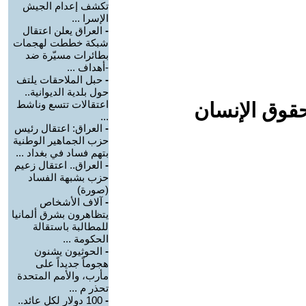
تكشف إعدام الجيش
الإسرا ...
-
العراق يعلن اعتقال
شبكة خططت لهجمات
بطائرات مسيّرة ضد
-أهداف ...
-
حبل الملاحقات يلتف
حول بلدية الديوانية..
اعتقالات تتسع وناشط
حقوق الإنسان
...
-
العراق: اعتقال رئيس
حزب الجماهير الوطنية
بتهم فساد في بغداد ...
-
العراق.. اعتقال زعيم
حزب بشبهة الفساد
(صورة)
-
آلاف الأشخاص
يتظاهرون بشرق ألمانيا
للمطالبة باستقالة
الحكومة ...
-
الحوثيون يشنون
هجوماً جديداً على
مأرب، والأمم المتحدة
تحذر م ...
-
100 دولار لكل عائد..