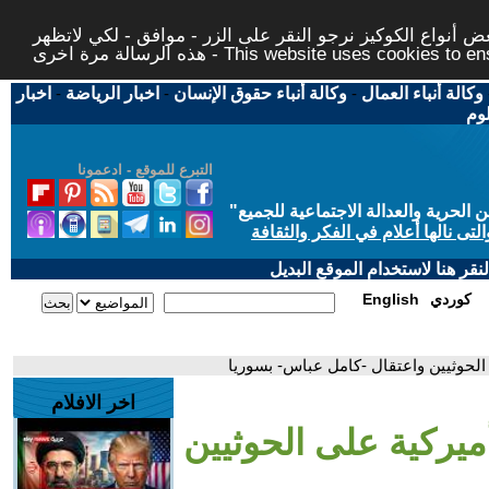
 أنواع الكوكيز نرجو النقر على الزر - موافق - لكي لاتظهر
This website uses cookies to ensure you ge
وكالة أنباء العمال
-
وكالة أنباء حقوق الإنسان
-
اخبار الرياضة
-
اخبار
لوم
التبرع للموقع - ادعمونا
حرية والعدالة الاجتماعية للجميع
"
تى نالها أعلام في الفكر والثقافة
قر هنا لاستخدام الموقع البديل
كوردي
English
 الحوثيين واعتقال -كامل عباس- بسوريا
اخر الافلام
ميركية على الحوثيين