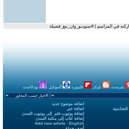
شاركته في المراسم | #ستوديو_وان_مع_فضيلة
بنترست
بلوكر
فليبورد
الموبايل
بودكاست
اضافة موضوع جديد
التضامنية
اضافة خبر
إضافة يوتيوب-فلم إلى يوتيوب التمدن
إضافة كتاب إلى مكتبة التمدن
Add new article - English
أضف حملة