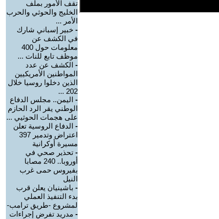
تقف الأمور بملف
الخليج والحوثي والحرب
الأمر ...
-
خبير إسباني شارك
في الكشف عن
معلومات حول 400
موظف تابع للنات ...
-
الكشف عن عدد
المواطنين الأمريكيين
الذين دخلوا روسيا خلال
202 ...
-
اليمن.. مجلس الدفاع
الوطني يقر الرد الحازم
على هجمات الحوثيي ...
-
الدفاع الروسية تعلن
اعتراض وتدمير 397
مسيرة أوكرانية
-
تحذير صحي في
أوروبا.. 240 مصابا
بفيروس حمى غرب
النيل
-
باشينيان يعلن قرب
بدء التنفيذ العملي
لمشروع -طريق ترامب-
-
مدريد تفرض إجراءات