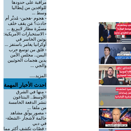
مراقبة على حدودها
للوافدين من إيطاليا
وسط ...
-
هجوم -هجين- مُدبَّر أم
حادث؟ مَن يقف خلف
مسيّرة مطار لايبزيغ ...
-
الاستخبارات الأمريكية:
بوتين الخاسر في
أوكرانيا يغامر باستفز ...
-
قلق من توسع حرب
اليمن.. مجلس الأمن
يدين هجمات الحوثيين
والجي ...
المزيد.....
احدث الأخبار المهمة
-
منها في الشرق
الأوسط.. البنتاغون
تنشر الدفعة الخامسة
من ملفا ...
-
مصور يوثّق مشاهد
حالمة لأشجار -الشعلة-
في دبي
-
قصّات تكشف أكثر مما