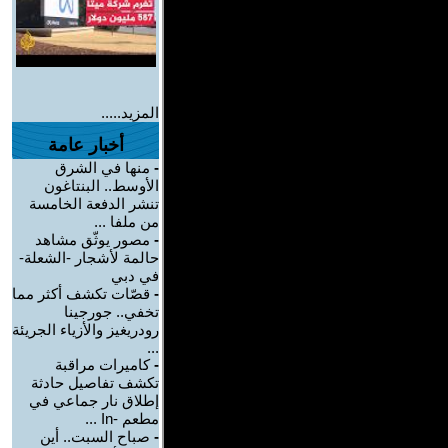
المزيد.....
أخبار عامة
-
منها في الشرق
الأوسط.. البنتاغون
تنشر الدفعة الخامسة
من ملفا ...
-
مصور يوثّق مشاهد
حالمة لأشجار -الشعلة-
في دبي
-
قصّات تكشف أكثر مما
تخفي.. جورجينا
رودريغيز والأزياء الجريئة
...
-
كاميرات مراقبة
تكشف تفاصيل حادثة
إطلاق نار جماعي في
مطعم -In ...
-
صباح السبت.. أين