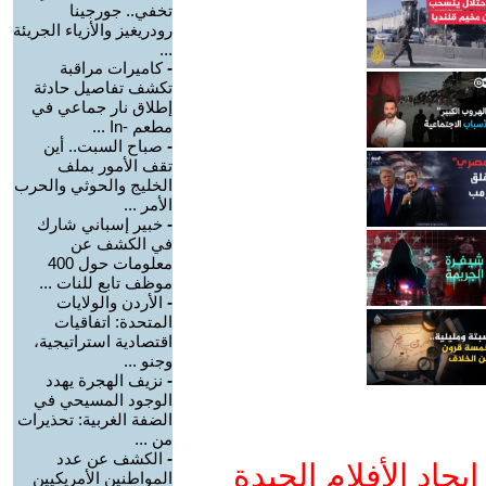
تخفي.. جورجينا
رودريغيز والأزياء الجريئة
...
-
كاميرات مراقبة
تكشف تفاصيل حادثة
إطلاق نار جماعي في
مطعم -In ...
-
صباح السبت.. أين
تقف الأمور بملف
الخليج والحوثي والحرب
الأمر ...
-
خبير إسباني شارك
في الكشف عن
معلومات حول 400
موظف تابع للنات ...
-
الأردن والولايات
المتحدة: اتفاقيات
اقتصادية استراتيجية،
وجنو ...
-
نزيف الهجرة يهدد
الوجود المسيحي في
الضفة الغربية: تحذيرات
من ...
-
الكشف عن عدد
جاد الأفلام الجيدة
المواطنين الأمريكيين