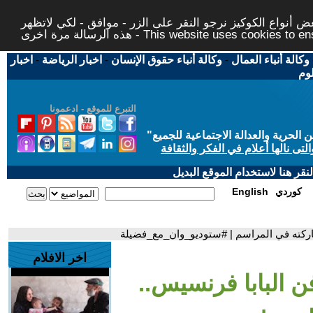
 أنواع الكوكيز نرجو النقر على الزر - موافق - لكي لاتظهر
This website uses cookies to ensure you ge
وكالة أنباء العمال
-
وكالة أنباء حقوق الإنسان
-
اخبار الرياضة
-
اخبار
لوم
التبرع للموقع - ادعمونا
حرية والعدالة الاجتماعية للجميع
"
تى نالها أعلام في الفكر والثقافة
قر هنا لاستخدام الموقع البديل
كوردي
English
شاركته في المراسم | #ستوديو_وان_مع_فضيلة
اخر الافلام
فن البابا فرنسيس..