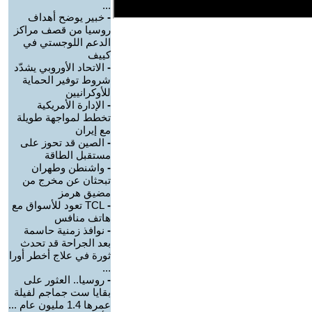
...
-
خبير يوضح أهداف
روسيا من قصف مراكز
الدعم اللوجستي في
كييف
-
الاتحاد الأوروبي يشدّد
شروط توفير الحماية
للأوكرانيين
-
الإدارة الأمريكية
تخطط لمواجهة طويلة
مع إيران
-
الصين قد تحوز على
مستقبل الطاقة
-
واشنطن وطهران
تبحثان عن مخرج من
مضيق هرمز
-
TCL تعود للأسواق مع
هاتف منافس
-
نوافذ زمنية حاسمة
بعد الجراحة قد تحدث
ثورة في علاج أخطر أورا
...
-
روسيا.. العثور على
بقايا ست جماجم لفيلة
عمرها 1.4 مليون عام ...