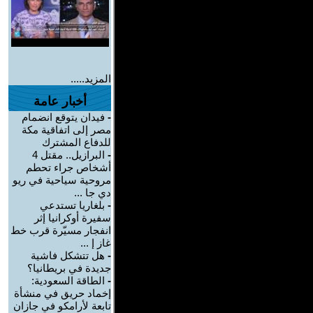
المزيد.....
أخبار عامة
-
فيدان يتوقع انضمام
مصر إلى اتفاقية مكة
للدفاع المشترك
-
البرازيل.. مقتل 4
أشخاص جراء تحطم
مروحية سياحية في ريو
دي جا ...
-
بلغاريا تستدعي
سفيرة أوكرانيا إثر
انفجار مسيّرة قرب خط
غاز إ ...
-
هل تتشكل فاشية
جديدة في بريطانيا؟
-
الطاقة السعودية:
إخماد حريق في منشأة
تابعة لأرامكو في جازان