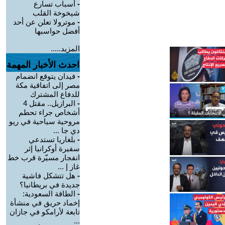
-
أسباب تسارع
شيخوخة القلب
-
موترولا تعلن عن أحد
أفضل حواسبها
المزيد.....
احدث الأخبار المهمة
-
فيدان يتوقع انضمام
مصر إلى اتفاقية مكة
للدفاع المشترك
-
البرازيل.. مقتل 4
أشخاص جراء تحطم
مروحية سياحية في ريو
دي جا ...
-
بلغاريا تستدعي
سفيرة أوكرانيا إثر
انفجار مسيّرة قرب خط
غاز إ ...
-
هل تتشكل فاشية
جديدة في بريطانيا؟
-
الطاقة السعودية:
إخماد حريق في منشأة
تابعة لأرامكو في جازان
...