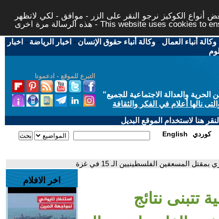
 أنواع الكوكيز نرجو النقر على الزر - موافق - لكي لاتظهر
This website uses cookies to ensure you ge
وكالة أنباء العمال
-
وكالة أنباء حقوق الإنسان
-
اخبار الرياضة
-
اخبار
لوم
التبرع للموقع - ادعمونا
حرية والعدالة الاجتماعية للجميع
"
تى نالها أعلام في الفكر والثقافة
قر هنا لاستخدام الموقع البديل
كوردي
English
قتل المسعفين الفلسطينيين الـ 15 في غزة
اخر الافلام
ة تتبنى نتائج