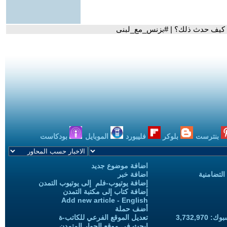
.. كيف حدث ذلك؟ | #بزنس_مع_لبنى
بنترست
بلوكر
فليبورد
الموبايل
بودكاست
اضافة موضوع جديد
التضامنية
اضافة خبر
إضافة يوتيوب-فلم إلى يوتيوب التمدن
إضافة كتاب إلى مكتبة التمدن
Add new article - English
أضف حملة
3,732,97
تعديل الموقع الفرعي للكاتب-ة
ابحث في موقع الحوار المتمدن