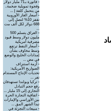
-
فاتورة بـ71 مليار دولار
وفجوة تمويلية ضخمة..
من يتحمل كلفة إ ...
-
أسعار الغاز الأوروبية
تقفز 10% لتصل إلى
688 دولار لكل ألف مت
...
-
العراق يتسلم 500
مليون دولار وسط قيود
اد
مصرفية أمريكية
-
أسعار النفط ترتفع
وسط مخاوف بشأن
إمدادات الخليج والوضع
في مض ...
-
أزمة استنزاف
الصواريخ الأمريكية:
تحديات الإنتاج المستدام
تفر ...
-
تركيا وبولندا تستهدفان
رفع حجم التبادل
التجاري إلى 15 مليار ...
-
اتفاقية التجارة الحرة
بين الأوراسي والإمارات
تبدأ الشهر المق ...
-
مبيعات التجزئة في