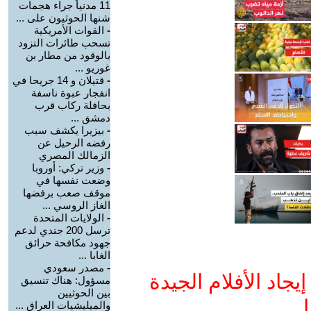
11 مدنياً جراء هجمات
شنها الحوثيون على ...
-
القوات الأمريكية
تسحب طائرات التزود
بالوقود من مطار بن
غوريو ...
-
قتيلان و 14 جريحا في
انفجار عبوة ناسفة
بحافلة ركاب قرب
دمشق ...
-
بيزيرا يكشف سبب
رفضه الرحيل عن
الزمالك المصري
-
وزير تركي: أوروبا
وضعت نفسها في
موقف صعب برفضها
الغاز الروسي ...
-
الولايات المتحدة
ترسل 200 جندي لدعم
جهود مكافحة حرائق
الغابا ...
-
مصدر سعودي
جاد الأفلام الجيدة
مسؤول: هناك تنسيق
بين الحوثيين
ا
والميليشيات العراق ...