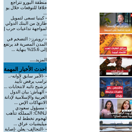
منطقة اليورو تتراجع
خلافا للتوقعات خلال يو
...
-
كينيا تسعى لتمويل
طارئ من البنك الدولي
لمواجهة تداعيات حرب إ
...
-
-رويترز-: التضخم في
المدن المصرية قد يرتفع
إلى 15.6% بنهاية ...
المزيد.....
احدث الأخبار المهمة
-
-الأمر سابق لأوانه-..
ترامب يرفض تأييد
ترشيح نائبه لانتخابات ...
-
الهباش: بيان الدول
العربية والإسلامية لإدانة
الانتهاكات الإس ...
-
مسؤول سعودي
لـCNN: المملكة تتأهب
لهجوم تخطط له
ميليشيات عراق ...
-
-التحالف- يعلن -إصابة