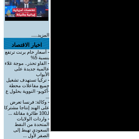
المزيد.....
اخبار الاقتصاد
-
أسعار خام برنت ترتفع
بنسبة 5%
-
الفاو تحذر.. موجة غلاء
عالمية جديدة على
الأبواب
-
تركيا تستهدف تشغيل
جميع مفاعلات محطة
-أكويو- النووية بحلول ع
...
-
وكالة: فرنسا تعرض
على الهند إنتاجا مشتركا
لـ100 طائرة مقاتلة ...
-
واردات الولايات
المتحدة من النفط
السعودي تهبط إلى
الصفر لأول ...