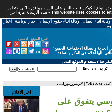
 أنواع الكوكيز نرجو النقر على الزر - موافق - لكي لاتظهر
This website uses cookies to ensure you ge
وكالة أنباء العمال
-
وكالة أنباء حقوق الإنسان
-
اخبار الرياضة
-
اخبار
لوم
التبرع للموقع - ادعمونا
حرية والعدالة الاجتماعية للجميع
"
تى نالها أعلام في الفكر والثقافة
قر هنا لاستخدام الموقع البديل
كوردي
English
.. كيف حدث ذلك؟ | #بزنس_مع_لبنى
اخر الافلام
روسي يتفوق على