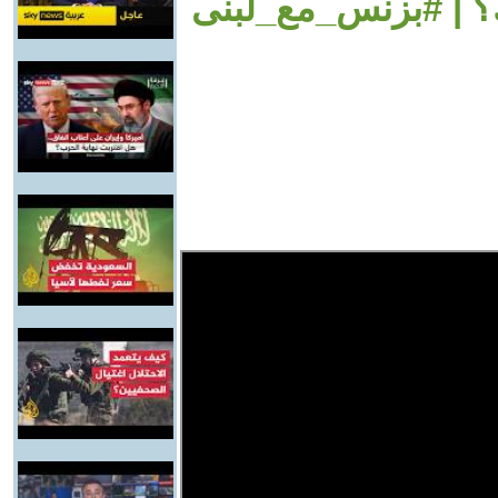
؟ | #بزنس_مع_لبنى