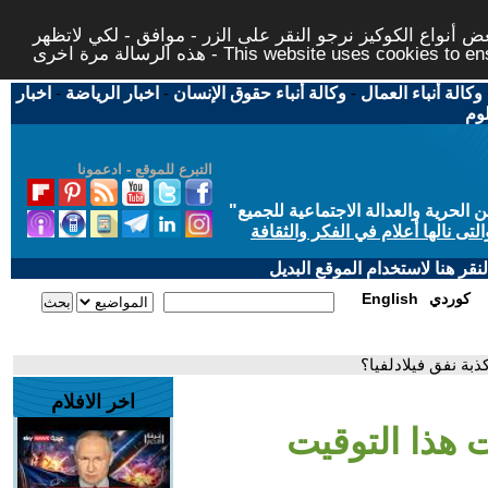
 أنواع الكوكيز نرجو النقر على الزر - موافق - لكي لاتظهر
This website uses cookies to ensure you ge
وكالة أنباء العمال
-
وكالة أنباء حقوق الإنسان
-
اخبار الرياضة
-
اخبار
لوم
التبرع للموقع - ادعمونا
حرية والعدالة الاجتماعية للجميع
"
تى نالها أعلام في الفكر والثقافة
قر هنا لاستخدام الموقع البديل
كوردي
English
ذبة نفق فيلادلفيا؟
اخر الافلام
ت هذا التوقيت