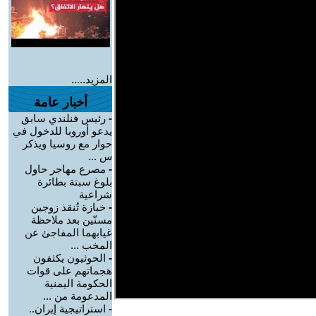
المزيد.....
أخبار عامة
-
رئيس فنلندي سابق
يدعو أوروبا للدخول في
حوار مع روسيا ويذكر
س ...
-
مصرع مهاجر حاول
بلوغ سبتة بطائرة
شراعية
-
خبازة تُنقذ زوجين
مسنّين بعد ملاحظة
غيابهما المفاجئ عن
المخب ...
-
الحوثيون يكثفون
هجماتهم على قوات
الحكومة اليمنية
المدعومة من ...
-
استراتيجية إيران..