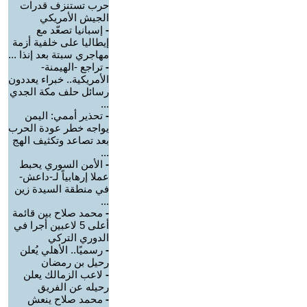
حرب تستنزف قدرات
الجيش الأمريكي
-
إسبانيا تصعّد مع
إيطاليا على خلفية أزمة
مهاجري سبتة بعد إنذا ...
-
تراجع -الهيمنة-
الأمريكية.. خبراء يعددون
رسائل حلف مكة الجدي
...
-
تحذير أممي: اليمن
يواجه خطر عودة الحرب
بعد تصاعد وتكثيف الهج
...
-
الأمن السوري يحبط
عملا إرهابياً لـ-داعش-
في منطقة السيدة زين
...
-
محمد صلاح بين قائمة
أعلى 5 لاعبين أجرا في
الدوري التركي
-
رسميًا.. الأهلي يُعلن
رحيل بن رمضان
-
لاعب الزمالك يعلن
رحيله عن الفريق
-
محمد صلاح ينعش