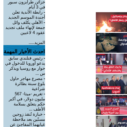
خزائن طرابزون سبور
في 3 أيام
-
رابطة الأندية تعلن
أجندة الموسم الجديد
-
الأهلي يكلف وائل
جمعة لإنهاء ملف تجديد
عقود 4 لاعبين
المزيد.....
احدث الأخبار المهمة
-
رئيس فنلندي سابق
يدعو أوروبا للدخول في
حوار مع روسيا ويذكر
س ...
-
مصرع مهاجر حاول
بلوغ سبتة بطائرة
شراعية
-
تغريم -ميتا- 567
مليون دولار، في أكبر
حكم يتعلق بسلامة
الأطف ...
-
خبازة تُنقذ زوجين
مسنّين بعد ملاحظة
غيابهما المفاجئ عن