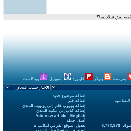
ذبة نفق فيلادلفيا؟
بنترست
بلوكر
فليبورد
الموبايل
بودكاست
اضافة موضوع جديد
التضامنية
اضافة خبر
إضافة يوتيوب-فلم إلى يوتيوب التمدن
إضافة كتاب إلى مكتبة التمدن
Add new article - English
أضف حملة
3,732,97
تعديل الموقع الفرعي للكاتب-ة
ابحث في موقع الحوار المتمدن