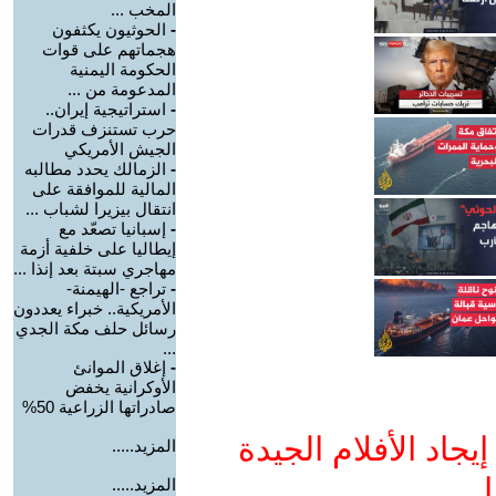
المخب ...
-
الحوثيون يكثفون
هجماتهم على قوات
الحكومة اليمنية
المدعومة من ...
-
استراتيجية إيران..
حرب تستنزف قدرات
الجيش الأمريكي
-
الزمالك يحدد مطالبه
المالية للموافقة على
انتقال بيزيرا لشباب ...
-
إسبانيا تصعّد مع
إيطاليا على خلفية أزمة
مهاجري سبتة بعد إنذا ...
-
تراجع -الهيمنة-
الأمريكية.. خبراء يعددون
رسائل حلف مكة الجدي
...
-
إغلاق الموانئ
الأوكرانية يخفض
صادراتها الزراعية 50%
جاد الأفلام الجيدة
المزيد.....
ا
المزيد.....