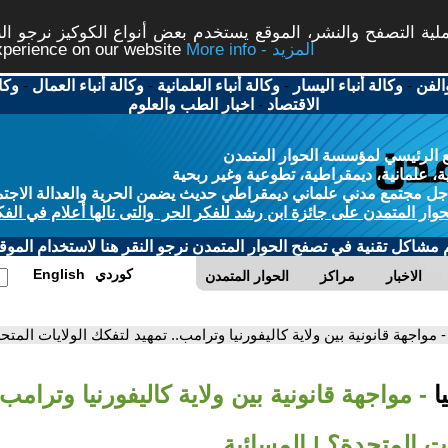
ة التصفح والنشر، الموقع يستخدم بعض أنواع الكوكيز نرجو النق
More info - المزيد
experience on our website
الفن
-
وكالة أنباء اليسار
-
وكالة أنباء العلمانية
-
وكالة أنباء العمال
-
وكا
الاقتصاد
-
اخبار الطب والعلوم
 الرئيسي لمؤسسة الحوار المتمدن
، علمانية، ديمقراطية، تطوعية وغير ربحية
ل مجتمع مدني علماني ديمقراطي حديث يضمن الحرية والعدالة الاجتم
حوار المتمدن على جائزة ابن رشد للفكر الحر والتى نالها أعلام في الفك
م مشاكل تقنية في تصفح الحوار المتمدن نرجو النقر هنا لاستخدام الموقع
كوردي
English
الاخبار
مراكز
الحوار المتمدن
- مواجهة قانونية بين ولاية كاليفورنيا وترامب.. تمهيد لتفكك الولايات المتح
ا
- مواجهة قانونية بين ولاية كاليفورنيا وترامب.
ات المتحدة؟ | المسائية