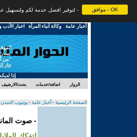
موافق - OK
لتوفير افضل خدمة لكم ولتسهيل عملي
أخبار عامة
-
وكالة أنباء المرأة
-
اخبار الأدب و
الموقع
يسارية
"من أج
حاز ال
إذا لديك
الزوار
اضافة/خدمات
بحث/الارشيف
الصفحة الرئيسية
-
أخبار عامة
-
يوتيوب التمدن
- صوت الماني
لتفكك الولاي