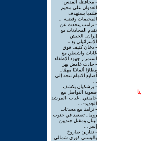
-
محافظة القدس:
العدوان على مخيم
قلنديا يستهدف
المخيمات وقضية ...
-
ترامب يتحدث عن
تقدم المحادثات مع
إيران.. الجيش
الإسرائيلي يع ...
-
دخان كثيف فوق
غابات واشنطن مع
استمرار جهود الإطفاء
-
حادث غامض يهز
مطارًا ألمانيًا مهمًا..
أصابع الاتهام تتجه إلى
...
-
بزشكيان يكشف
ا
صعوبة التواصل مع
خامنئي.. غياب -المرشد
الجديد- ...
-
تزامنا مع محدثات
روما.. تصعيد في جنوب
لبنان ومقتل جنديين
إسر ...
-
تقارير: صاروخ
باليستي كوري شمالي