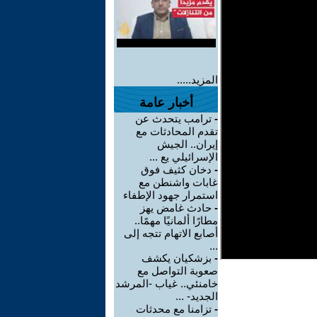
المزيد.....
أخبار عامة
-
ترامب يتحدث عن
تقدم المحادثات مع
إيران.. الجيش
الإسرائيلي يع ...
-
دخان كثيف فوق
غابات واشنطن مع
استمرار جهود الإطفاء
-
حادث غامض يهز
مطارًا ألمانيًا مهمًا..
أصابع الاتهام تتجه إلى
...
-
بزشكيان يكشف
صعوبة التواصل مع
خامنئي.. غياب -المرشد
الجديد- ...
-
تزامنا مع محدثات