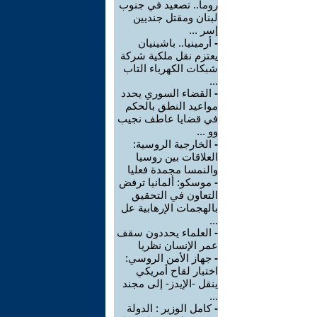
روما.. تصعيد في جنوب
لبنان ومقتل جنديين
إسر ...
-
أرمينيا.. باشينيان
يعتزم نقل ملكية شركة
شبكات الكهرباء التاب
...
-
القضاء السوري يحدد
مواعيد النطق بالحكم
في قضايا عاطف نجيب
وو ...
-
الخارجية الروسية:
العلاقات بين روسيا
والنمسا مجمدة فعليا
-
موسكو: ألمانيا ترفض
التعاون في التحقيق
بالهجمات الإرهابية عل
...
-
العلماء يحددون سقف
عمر الإنسان نظريا
-
جهاز الأمن الروسي:
اختبار لقاح أمريكي
ينقل -الإيدز- إلى مجند
...
-
كامل الوزير : الدولة