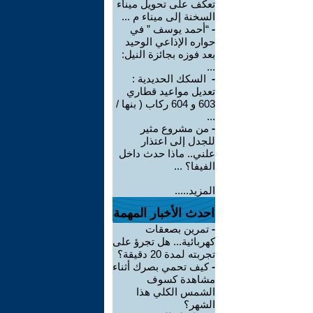
تعكف على تحويل ميناء
السخنة إلى ميناء م ...
-
“أحمد يوسف ” في
حواره الإذاعي الوحيد
بعد فوزه بجائزة النيل:
...
-
السكك الحديدية :
تعديل مواعيد قطاري
603 و 604 ركاب ( بنها /
...
-
من مشروع مثير
للجدل إلى اعتذار
علني.. ماذا حدث داخل
الفيفا؟ ...
المزيد.....
احدث الأخبار المهمة
-
تمرين بصعقات
كهربائية... هل تجرؤ على
تجربته لمدة 20 دقيقة؟
-
كيف تحمي بصرك أثناء
مشاهدة كسوف
الشمس الكلي هذا
الشهر؟