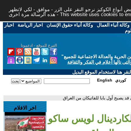
 أنواع الكوكيز نرجو النقر على الزر - موافق - لكي لاتظهر
This website uses cookies to ensure you ge
وكالة أنباء العمال
-
وكالة أنباء حقوق الإنسان
-
اخبار الرياضة
-
اخبار
لوم
التبرع للموقع - ادعمونا
حرية والعدالة الاجتماعية للجميع
"
تى نالها أعلام في الفكر والثقافة
قر هنا لاستخدام الموقع البديل
كوردي
English
قد يصبح أول بابا للفاتيكان من العراق
اخر الافلام
لكاردينال لويس ساكو