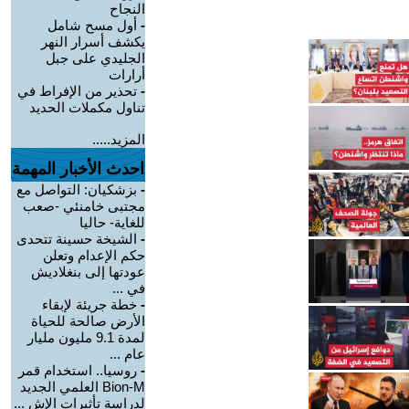
النجاح
-
أول مسح شامل
يكشف أسرار النهر
الجليدي على جبل
أرارات
-
تحذير من الإفراط في
تناول مكملات الحديد
المزيد.....
احدث الأخبار المهمة
-
بزشكيان: التواصل مع
مجتبى خامنئي -صعب
للغاية- حاليا
-
الشيخة حسينة تتحدى
حكم الإعدام وتعلن
عودتها إلى بنغلاديش
في ...
-
خطة جريئة لإبقاء
الأرض صالحة للحياة
لمدة 9.1 مليون مليار
عام ...
-
روسيا.. استخدام قمر
Bion-M العلمي الجديد
لدراسة تأثيرات الإش ...