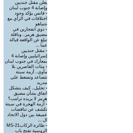
يعلن مقتل جنديين
وإصابة 4 جنوب لبنان
-
فانس يؤكد وجود
اختلافات في الرأي مع
نتنياهو
-
دوي انفجارين في
مضيق هرمز.. وناقلة
تبلغ عن الواقعة قبالة
عما ...
-
مقتل جنديين
إسرائيليين وإصابة 4
بمعارك في جنوب لبنان
-
مئات القاصرين بلا
مأوى.. أزمة سبتة
تتصاعد وتضغط على
مدريد
-
تحليل.. كيف يتشكل
اتفاق بشأن مضيق
هرمز لا يريده ترامب؟
-
أزمة الهجرة في سبتة
تكشف عن تناقضات
عميقة بين دول الاتحاد
ال ...
-
طائرة الركابMS-21
الروسية تفتح باب