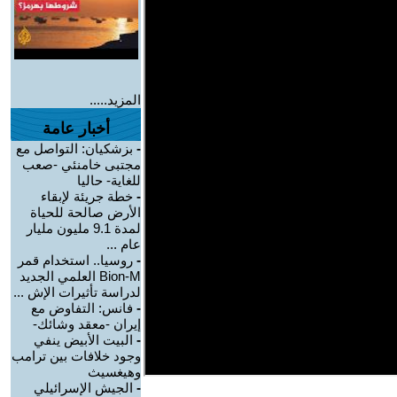
المزيد.....
أخبار عامة
-
بزشكيان: التواصل مع
مجتبى خامنئي -صعب
للغاية- حاليا
-
خطة جريئة لإبقاء
الأرض صالحة للحياة
لمدة 9.1 مليون مليار
عام ...
-
روسيا.. استخدام قمر
Bion-M العلمي الجديد
لدراسة تأثيرات الإش ...
-
فانس: التفاوض مع
إيران -معقد وشائك-
-
البيت الأبيض ينفي
وجود خلافات بين ترامب
وهيغسيث
-
الجيش الإسرائيلي