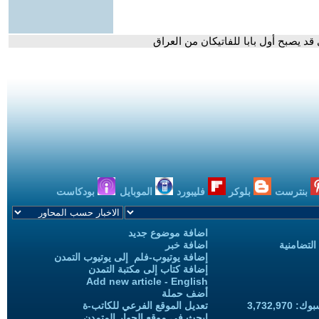
قد يصبح أول بابا للفاتيكان من العراق
بنترست
بلوكر
فليبورد
الموبايل
بودكاست
اضافة موضوع جديد
التضامنية
اضافة خبر
إضافة يوتيوب-فلم إلى يوتيوب التمدن
إضافة كتاب إلى مكتبة التمدن
Add new article - English
أضف حملة
3,732,97
تعديل الموقع الفرعي للكاتب-ة
ابحث في موقع الحوار المتمدن