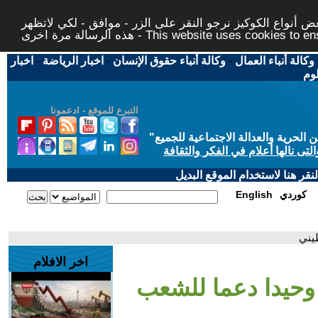
 أنواع الكوكيز نرجو النقر على الزر - موافق - لكي لاتظهر
This website uses cookies to ensure you ge
وكالة أنباء العمال
-
وكالة أنباء حقوق الإنسان
-
اخبار الرياضة
-
اخبار
لوم
التبرع للموقع - ادعمونا
حرية والعدالة الاجتماعية للجميع
"
تى نالها أعلام في الفكر والثقافة
قر هنا لاستخدام الموقع البديل
كوردي
English
يني
اخر الافلام
 وحيدا دعما للشعب