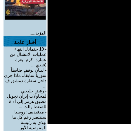
المزيد.....
أخبار عامة
-
19 جثمانا.. انتهاء
عمليات الانتشال من
عمارة -كرم- بغزة
(فيدي ...
-
لبنان يوقف ضابطاً
سورياً سابقاً.. ماذا جرى
داخل سفارة دمشق ف
...
-
رفض خليجي
لمحاولات إيران تحويل
مضيق هرمز إلى أداة
للضغط والت ...
-
مدفيديف: روسيا
ستنتصر رغم كل ما
تهذي به رئيسة
المفوضية الأور ...