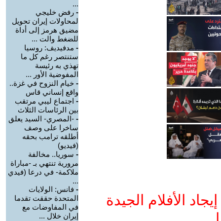
...
-
رفض خليجي
لمحاولات إيران تحويل
مضيق هرمز إلى أداة
للضغط والت ...
-
مدفيديف: روسيا
ستنتصر رغم كل ما
تهذي به رئيسة
المفوضية الأور ...
-
خيام النزوح في غزة..
واقع إنساني قاس
-
اجتماع ليبي مرتقب
بين الرئاسات الثلاث
-
-المصري- السيد يعلق
ساخرا على وصف
أطلقه ترامب بحقه
(فيديو)
-
سوريا.. مخالفة
مرورية تنتهي بـ -مباراة
ملاكمة- في درعا (فيدي
...
-
فانس: الولايات
جاد الأفلام الجيدة
المتحدة حققت تقدما
في المفاوضات مع
ا
إيران خلال ...