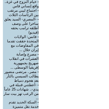
-
خيام النزوح في غزة..
واقع إنساني قاس
-
اجتماع ليبي مرتقب
بين الرئاسات الثلاث
-
-المصري- السيد يعلق
ساخرا على وصف
أطلقه ترامب بحقه
(فيديو)
-
فانس: الولايات
المتحدة حققت تقدما
في المفاوضات مع
إيران خلال ...
-
مصرع وإصابة
العشرات في انقلاب
صهريج بجمهورية
إفريقيا الوسطى ...
-
مصر.. مرتضى منصور
يطالب السيسي بالثأر
بعد هجوم دمياط
-
-أعطتني قنبلة في
يدي-.. شهادات 25 عاماً
من الرعب تهز بيت سار
...
-
السكة الحديد تقدم
خدمة نقل متميزة