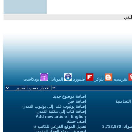
يني
بنترست
بلوكر
فليبورد
الموبايل
بودكاست
اضافة موضوع جديد
التضامنية
اضافة خبر
إضافة يوتيوب-فلم إلى يوتيوب التمدن
إضافة كتاب إلى مكتبة التمدن
Add new article - English
أضف حملة
3,732,97
تعديل الموقع الفرعي للكاتب-ة
ابحث في موقع الحوار المتمدن