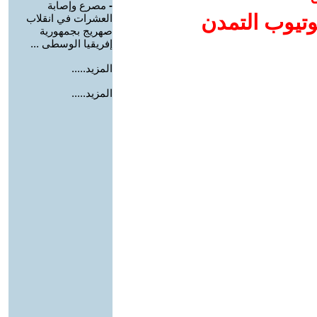
-
مصرع وإصابة
وتيوب التمدن
العشرات في انقلاب
صهريج بجمهورية
إفريقيا الوسطى ...
المزيد.....
المزيد.....