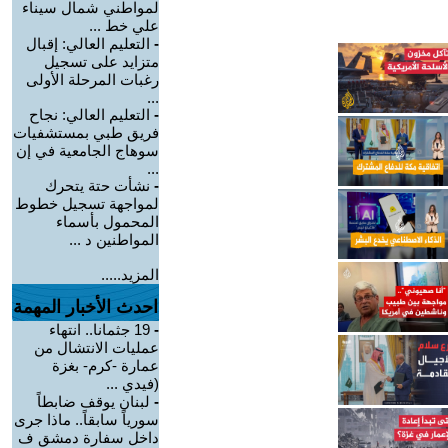
لمواطني شمال سيناء
علي خط ...
-
التعليم العالي: إقبال
متزايد على تسجيل
رغبات المرحلة الأولى
...
-
التعليم العالي: نجاح
فريق طبي بمستشفيات
سوهاج الجامعية في إن
...
-
نشأت حتة يتحرك
لمواجهة تسجيل خطوط
المحمول بأسماء
المواطنين د ...
المزيد.....
احدث الأخبار المهمة
-
19 جثمانا.. انتهاء
عمليات الانتشال من
عمارة -كرم- بغزة
(فيدي ...
-
لبنان يوقف ضابطاً
سورياً سابقاً.. ماذا جرى
داخل سفارة دمشق ف