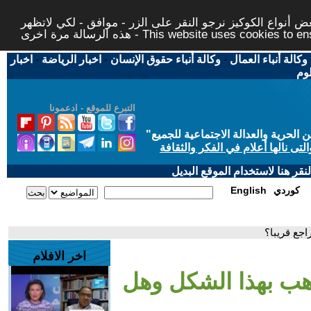
 أنواع الكوكيز نرجو النقر على الزر - موافق - لكي لاتظهر
This website uses cookies to ensure you ge
وكالة أنباء العمال
-
وكالة أنباء حقوق الإنسان
-
اخبار الرياضة
-
اخبار
لوم
التبرع للموقع - ادعمونا
حرية والعدالة الاجتماعية للجميع
"
تى نالها أعلام في الفكر والثقافة
قر هنا لاستخدام الموقع البديل
كوردي
English
اجع قريبا؟
اخر الافلام
لذهب بهذا الشكل وهل