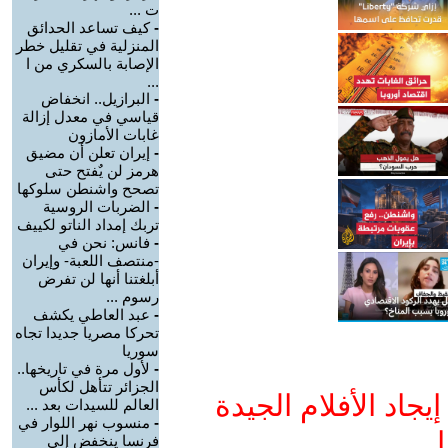
ت ...
-
كيف تساعد الحدائق
المنزلية في تقليل خطر
الإصابة بالسكري من ا
...
-
البرازيل.. انخفاض
قياسي في معدل إزالة
غابات الأمازون
-
إيران تعلن أن مضيق
هرمز لن يٌفتح حتى
تصحح واشنطن سلوكها
-
الضربات الروسية
تربك إمداد الناتو لكييف
-
فانس: نحن في
-منتصف اللعبة- وإيران
أبلغتنا أنها لن تفرض
رسوم ...
-
عبد العاطي يكشف
تحركا مصريا جديدا تجاه
سوريا
-
لأول مرة في تاريخها..
الجزائر تتأهل لكأس
جاد الأفلام الجيدة
العالم للسيدات بعد ...
-
منسوب نهر اللوار في
ا
فرنسا ينخفض إلى