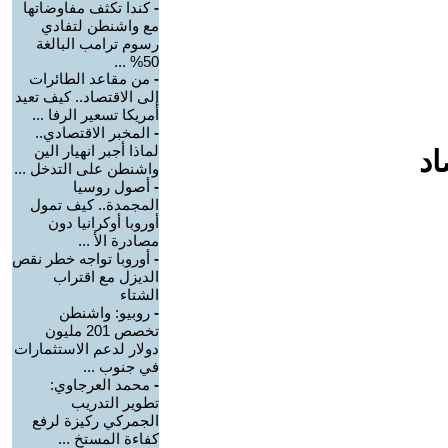
-
كندا تكثف مفاوضاتها
مع واشنطن لتفادي
رسوم ترامب البالغة
50% ...
-
من مقاعد الطائرات
إلى الاقتصاد.. كيف تعيد
أمريكا تسعير الرفا ...
-
المخبر الاقتصادي..
لماذا أجبر انهيار الين
اد
واشنطن على التدخل ...
-
أصول روسيا
المجمدة.. كيف تمول
أوروبا أوكرانيا دون
مصادرة الأ ...
-
أوروبا تواجه خطر نقص
الديزل مع اقتراب
الشتاء
-
روبيو: واشنطن
تخصص 201 مليون
دولار لدعم الاستثمارات
في جنوب ...
-
محمد العرجاوي:
تطوير التدريب
الجمركي ركيزة لرفع
كفاءة المستخ ...