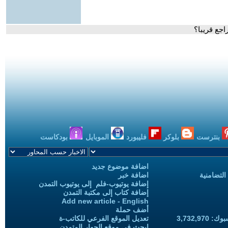
اجع قريبا؟
بنترست
بلوكر
فليبورد
الموبايل
بودكاست
اضافة موضوع جديد
التضامنية
اضافة خبر
إضافة يوتيوب-فلم إلى يوتيوب التمدن
إضافة كتاب إلى مكتبة التمدن
Add new article - English
أضف حملة
3,732,97
تعديل الموقع الفرعي للكاتب-ة
ابحث في موقع الحوار المتمدن