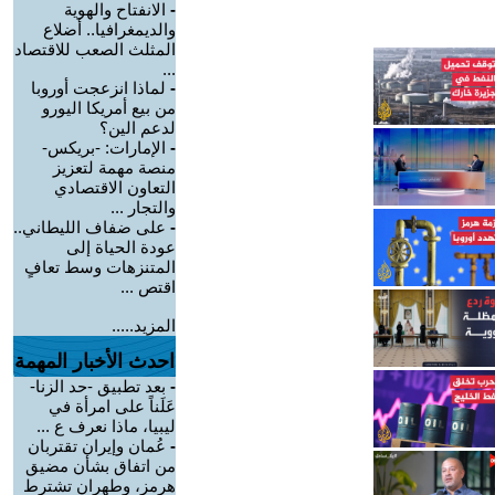
-
الانفتاح والهوية
والديمغرافيا.. أضلاع
المثلث الصعب للاقتصاد
...
-
لماذا انزعجت أوروبا
من بيع أمريكا اليورو
لدعم الين؟
-
الإمارات: -بريكس-
منصة مهمة لتعزيز
التعاون الاقتصادي
والتجار ...
-
على ضفاف الليطاني..
عودة الحياة إلى
المتنزهات وسط تعافٍ
اقتص ...
المزيد.....
احدث الأخبار المهمة
-
بعد تطبيق -حد الزنا-
عَلَناً على امرأة في
ليبيا، ماذا نعرف ع ...
-
عُمان وإيران تقتربان
من اتفاق بشأن مضيق
هرمز، وطهران تشترط