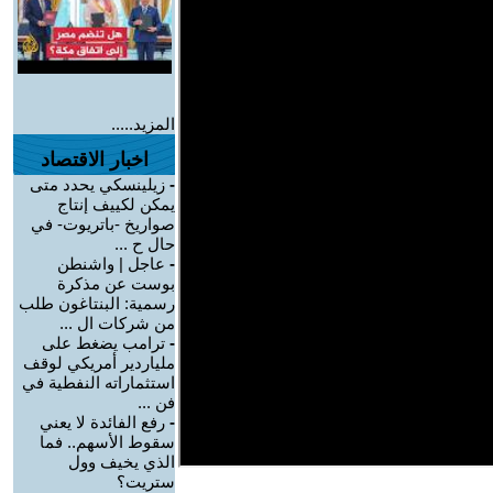
المزيد.....
اخبار الاقتصاد
-
زيلينسكي يحدد متى
يمكن لكييف إنتاج
صواريخ -باتريوت- في
حال ح ...
-
عاجل | واشنطن
بوست عن مذكرة
رسمية: البنتاغون طلب
من شركات ال ...
-
ترامب يضغط على
ملياردير أمريكي لوقف
استثماراته النفطية في
فن ...
-
رفع الفائدة لا يعني
سقوط الأسهم.. فما
الذي يخيف وول
ستريت؟