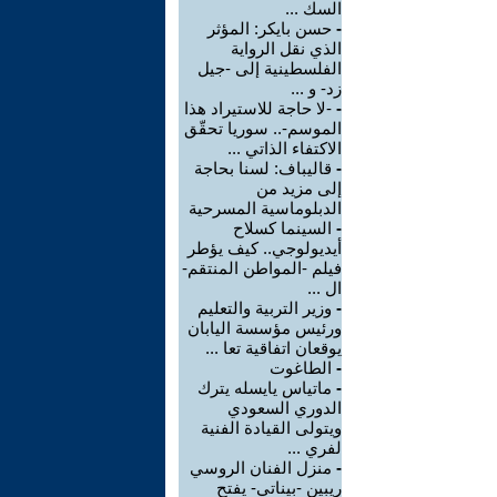
السك ...
-
حسن بايكر: المؤثر
الذي نقل الرواية
الفلسطينية إلى -جيل
زد- و ...
-
-لا حاجة للاستيراد هذا
الموسم-.. سوريا تحقّق
الاكتفاء الذاتي ...
-
قاليباف: لسنا بحاجة
إلى مزيد من
الدبلوماسية المسرحية
-
السينما كسلاح
أيديولوجي.. كيف يؤطر
فيلم -المواطن المنتقم-
ال ...
-
وزير التربية والتعليم
ورئيس مؤسسة اليابان
يوقعان اتفاقية تعا ...
-
الطاغوت
-
ماتياس يايسله يترك
الدوري السعودي
ويتولى القيادة الفنية
لفري ...
-
منزل الفنان الروسي
ريبين -بيناتي- يفتح