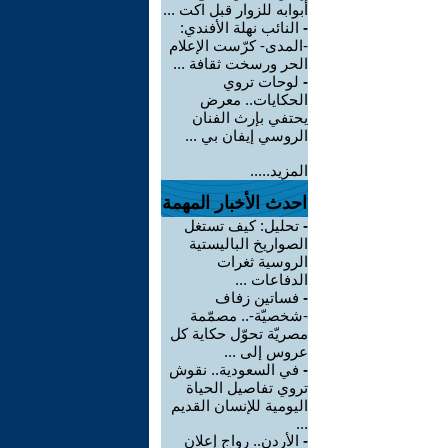
أبوابه للزوار قبل اكت ...
-
النائب نهلة الأفندي:
-المدى- كرّست الإعلام
الحر ورسخت ثقافة ...
-
لوحات تروي
الحكايات.. معرض
يحتفي بإرث الفنان
الروسي إيفان بي ...
المزيد.....
احدث الأخبار المهمة
-
تحليل: كيف تستغل
الصواريخ الباليستية
الروسية ثغرات
الدفاعات ...
-
فساتين زفاف
-شخصيّة-.. مصمّمة
مصريّة تحوّل حكاية كل
عروس إلى ...
-
في السعودية.. نقوش
تروي تفاصيل الحياة
اليومية للإنسان القديم
...
-
الأردن.. رواج إعلان