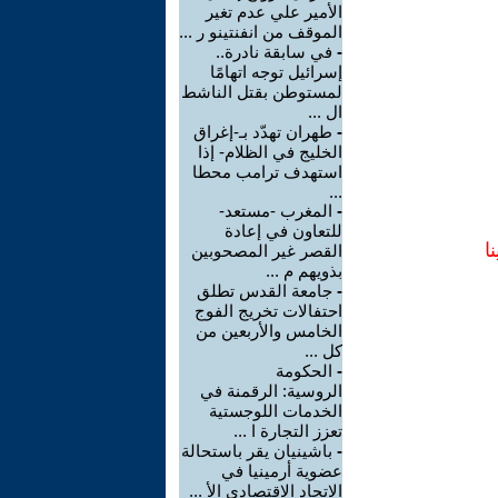
الأمير علي عدم تغير
الموقف من انفنتينو ر ...
-
في سابقة نادرة..
إسرائيل توجه اتهامًا
لمستوطن بقتل الناشط
ال ...
-
طهران تهدّد بـ-إغراق
الخليج في الظلام- إذا
استهدف ترامب محطا
...
-
المغرب -مستعد-
للتعاون في إعادة
ا
القصر غير المصحوبين
بذويهم م ...
-
جامعة القدس تطلق
احتفالات تخريج الفوج
الخامس والأربعين من
كل ...
-
الحكومة
الروسية: الرقمنة في
الخدمات اللوجستية
تعزز التجارة ا ...
-
باشينيان يقر باستحالة
عضوية أرمينيا في
الاتحاد الاقتصادي الأ ...