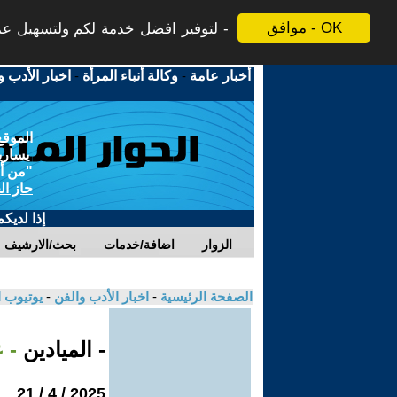
موافق - OK
لتوفير افضل خدمة لكم ولتسهيل عملي
أخبار عامة
-
وكالة أنباء المرأة
-
اخبار الأدب و
الموقع
يسارية
"من أج
حاز ال
إذا لديك
الزوار
اضافة/خدمات
بحث/الارشيف
الصفحة الرئيسية
-
اخبار الأدب والفن
-
يوتيوب 
- الميادين
- ع
2025 / 4 / 21