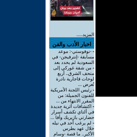
المزيد.....
اخبار الأدب والفن
-
-نوفوستي-: موعد
مسابقة -إنترفيجن- في
السعودية لم يحدد بعد
-
من شقة غوركي إلى
متحف الشرق.. أربع
لوحات قاجارية نادرة
تُعرض ...
-
رئيس اللجنة الأمريكية
للفنون الجميلة: من
المقرر الانتهاء من ...
-
اكتشافات أثرية جديدة
في ألتاي تكشف أسرار
حضارتي بازيريك وأفا ...
-
لم يرغب أحد في نيله
خلال عهد بطرس
الأكبر.. ما قصة -وسام