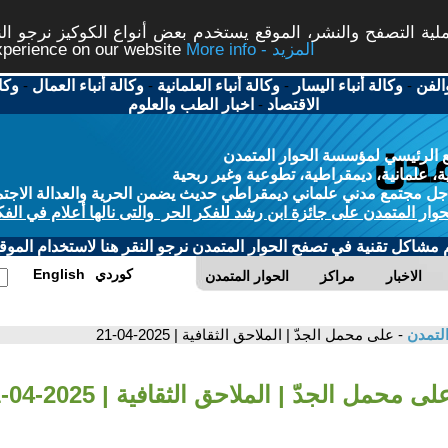
ة التصفح والنشر، الموقع يستخدم بعض أنواع الكوكيز نرجو النق
More info - المزيد
experience on our website
الفن
-
وكالة أنباء اليسار
-
وكالة أنباء العلمانية
-
وكالة أنباء العمال
-
وكا
الاقتصاد
-
اخبار الطب والعلوم
 الرئيسي لمؤسسة الحوار المتمدن
، علمانية، ديمقراطية، تطوعية وغير ربحية
ل مجتمع مدني علماني ديمقراطي حديث يضمن الحرية والعدالة الاجتم
حوار المتمدن على جائزة ابن رشد للفكر الحر والتى نالها أعلام في الفك
م مشاكل تقنية في تصفح الحوار المتمدن نرجو النقر هنا لاستخدام الموقع
كوردي
English
الاخبار
مراكز
الحوار المتمدن
التمدن
- على محمل الجدّ | الملاحق الثقافية | 2025-04-21
لى محمل الجدّ | الملاحق الثقافية | 2025-04-21