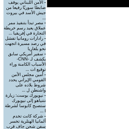
-
الأمن اللبناني يوقف
ضابطا سوريّا رفيعا من
جيش الأسد في بيروت
...
-
مصر تبدأ بتنفيذ ممر
عملاق يعيد رسم خريطة
التجارة في إفريقيا ...
-
رادارات رومانيا تفشل
في رصد مسيرة اتجهت
نحو بلغاريا
-
سفير أمريكي سابق
يكشف لـ -CNN-
الأسباب الكامنة وراء
توقيع ات ...
-
أمين مجلس الأمن
القومي الإيراني يحدد
شروط بلاده على
واشنطن ل ...
-
نيويورك بوست: زيارة
نتنياهو إلى نيويورك
ستصبح كابوسا لشرطة
ا ...
-
شركة كانت تخدم
ألمانيا الهتلرية تخسر
سفن شحن جاف قرب