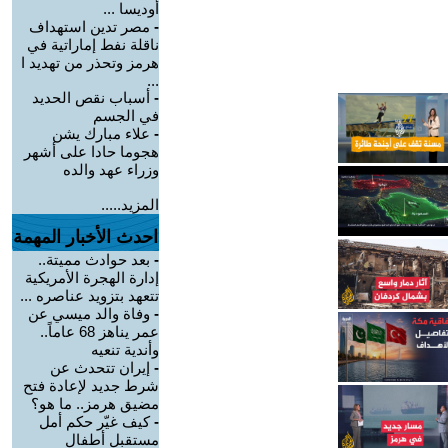
أوديسا ...
-
مصر تدين استهداف
ناقلة نفط إماراتية في
هرمز وتحذر من تهديد ا
...
-
أسباب نقص الحديد
في الجسم
-
علاء مبارك يشن
هجوما حادا على أشهر
وزراء عهد والده
المزيد.....
احدث الأخبار المهمة
-
بعد حوادث مميتة..
إدارة الهجرة الأمريكية
تتعهد بتزويد عناصره ...
-
وفاة والد ميسي عن
عمر يناهز 68 عاماً..
وأندية تنعيه
-
إيران تتحدث عن
شرط جديد لإعادة فتح
مضيق هرمز.. ما هو؟
-
كيف غيّر حكم أمل
مستقبل أطفال