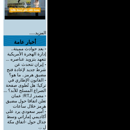
المزيد.....
أخبار عامة
-
بعد حوادث مميتة..
إدارة الهجرة الأمريكية
تتعهد بتزويد عناصره ...
-
إيران تتحدث عن
شرط جديد لإعادة فتح
مضيق هرمز.. ما هو؟
-
القانون الإطاري في
تركيا: هل تُطوى صفحة
الصراع المسلح للأبد؟ ...
-
مصدر لـRT: عمان
تعلن اتفاقا حول مضيق
هرمز خلال ساعات
-
أمير سعودي يرد على
أكاديمي إماراتي وسط
جدال حول -اتفاق مكة
ل ...