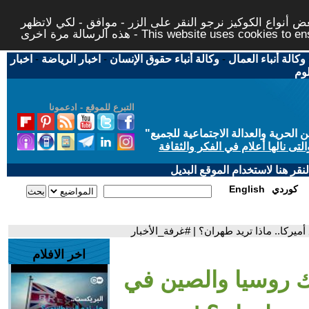
 أنواع الكوكيز نرجو النقر على الزر - موافق - لكي لاتظهر
This website uses cookies to ensure you ge
وكالة أنباء العمال
-
وكالة أنباء حقوق الإنسان
-
اخبار الرياضة
-
اخبار
لوم
التبرع للموقع - ادعمونا
حرية والعدالة الاجتماعية للجميع
"
تى نالها أعلام في الفكر والثقافة
قر هنا لاستخدام الموقع البديل
كوردي
English
ميركا.. ماذا تريد طهران؟ | #غرفة_الأخبار
اخر الافلام
ك روسيا والصين في