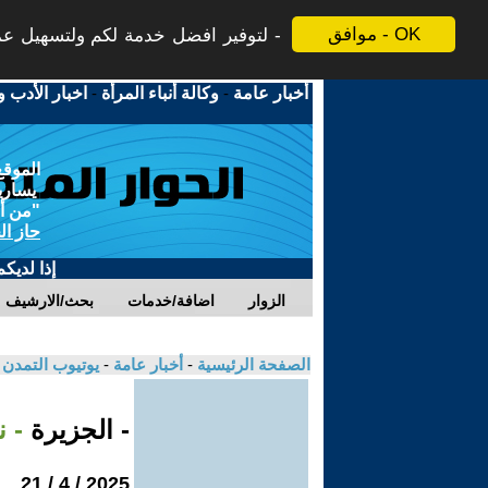
موافق - OK
لتوفير افضل خدمة لكم ولتسهيل عملي
أخبار عامة
-
وكالة أنباء المرأة
-
اخبار الأدب و
الموقع
يسارية
"من أج
حاز ال
إذا لديك
الزوار
اضافة/خدمات
بحث/الارشيف
الصفحة الرئيسية
-
أخبار عامة
-
يوتيوب التمدن
- الجزيرة
- 
2025 / 4 / 21