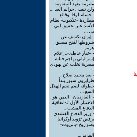
ملتزمة بعهد المقاومة
ولن تنسى جرائم العد ...
-
حسام لوقا: وقائع
مطاردة -عنكبوت- نظام
الأسد عبر تحقيق لبي
بي ...
-
إيران تكشف عن
شروطها لفتح مضيق
هرمز
-
-خيار خاطئ-.. إعلام
إسرائيلي يهاجم فنانة
مصرية تخلت عن يهودي
...
ا
-
بعد محمد صلاح..
طرابزون سبور يبدأ
خطواته لضم نجم الهلال
السع ...
-
-الغارديان-: اليمن هو
الاختبار الأول لـ-اتفاقية
الدفاع المشت ...
-
وزير الدفاع الفنلندي
يرفض تزويد أوكرانيا
بصواريخ -باتريوت-
المزيد.....