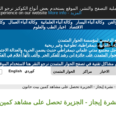
ة التصفح والنشر، الموقع يستخدم بعض أنواع الكوكيز نرجو النق
More info - المزيد
experience on our website
الفن
-
وكالة أنباء اليسار
-
وكالة أنباء العلمانية
-
وكالة أنباء العمال
-
وكا
الاقتصاد
-
اخبار الطب والعلوم
 الرئيسي لمؤسسة الحوار المتمدن
، علمانية، ديمقراطية، تطوعية وغير ربحية
ل مجتمع مدني علماني ديمقراطي حديث يضمن الحرية والعدالة الاجتم
حوار المتمدن على جائزة ابن رشد للفكر الحر والتى نالها أعلام في الفك
م مشاكل تقنية في تصفح الحوار المتمدن نرجو النقر هنا لاستخدام الموقع
كوردي
English
الاخبار
مراكز
الحوار المتمدن
- نشرة إيجاز - الجزيرة تحصل على مشاهد كمين بيت حانون
نشرة إيجاز - الجزيرة تحصل على مشاهد كمين