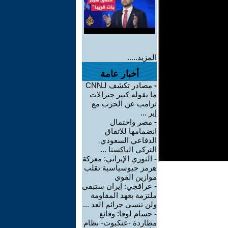
المزيد.....
أخبار عامة
-
مصادر تكشف لـCNN
ما يقوله كبير جنرالات
ترامب عن الحرب مع
إير ...
-
مصر واحتمال
انضمامها للاتفاق
الدفاعي السعودي
التركي الباكستا ...
-
الثوري الإيراني: معركة
هرمز جيوسياسية تقلب
موازين القوى
-
عراقجي: إيران ستبقى
ملتزمة بعهد المقاومة
ولن تنسى جرائم العد ...
-
حسام لوقا: وقائع
مطاردة -عنكبوت- نظام