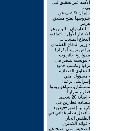
الأسد عبر تحقيق لبي
بي ...
-
إيران تكشف عن
شروطها لفتح مضيق
هرمز
-
-الغارديان-: اليمن هو
الاختبار الأول لـ-اتفاقية
الدفاع المشت ...
-
وزير الدفاع الفنلندي
يرفض تزويد أوكرانيا
بصواريخ -باتريوت-
-
بيونسيه تنتصر في
تركيا وتكسب جميع
الدعاوى القضائية
-
مسؤول أمني
إسرائيلي يزعم:
مستشارو نتنياهو زودوا
قطر بأسرار أ ...
-
إصابة 20 شخصا
بتصادم قطارين في
كرواتيا (صور+فيديو)
-
أفضل نظام غذائي في
الطقس الحار
-
فوائد الكمثرى
الصحية.. متى تصبح غير