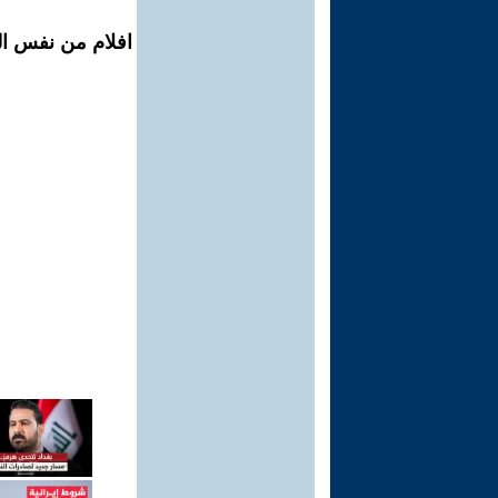
افلام من نفس ال