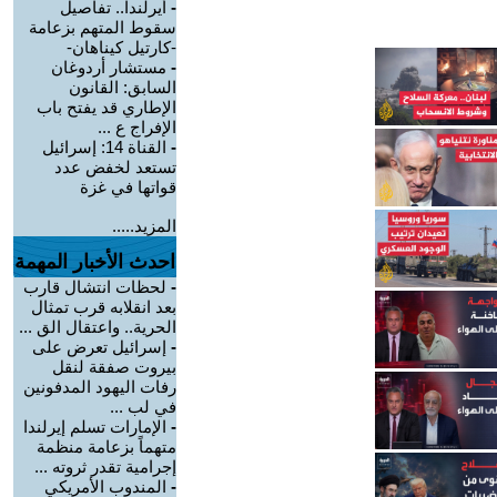
-
أيرلندا.. تفاصيل
سقوط المتهم بزعامة
-كارتيل كيناهان-
-
مستشار أردوغان
السابق: القانون
الإطاري قد يفتح باب
الإفراج ع ...
-
القناة 14: إسرائيل
تستعد لخفض عدد
قواتها في غزة
المزيد.....
احدث الأخبار المهمة
-
لحظات انتشال قارب
بعد انقلابه قرب تمثال
الحرية.. واعتقال الق ...
-
إسرائيل تعرض على
بيروت صفقة لنقل
رفات اليهود المدفونين
في لب ...
-
الإمارات تسلم إيرلندا
متهماً بزعامة منظمة
إجرامية تقدر ثروته ...
-
المندوب الأمريكي