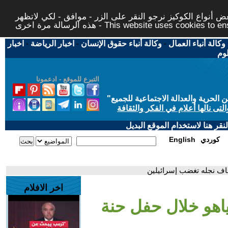
 أنواع الكوكيز نرجو النقر على الزر - موافق - لكي لاتظهر
This website uses cookies to ensure you ge
وكالة أنباء العمال
-
وكالة أنباء حقوق الإنسان
-
اخبار الرياضة
-
اخبار
لوم
التبرع للموقع - ادعمونا
حرية والعدالة الاجتماعية للجميع
"
تى نالها أعلام في الفكر والثقافة
قر هنا لاستخدام الموقع البديل
كوردي
English
فاف نجله تغضب إسرائيلين
اخر الافلام
ياهو خلال حفل حنة