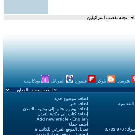
فاف نجله تغضب إسرائيلين
بنترست
بلوكر
فليبورد
الموبايل
بودكاست
اضافة موضوع جديد
التضامنية
اضافة خبر
إضافة يوتيوب-فلم إلى يوتيوب التمدن
إضافة كتاب إلى مكتبة التمدن
Add new article - English
أضف حملة
3,732,97
تعديل الموقع الفرعي للكاتب-ة
ابحث في موقع الحوار المتمدن