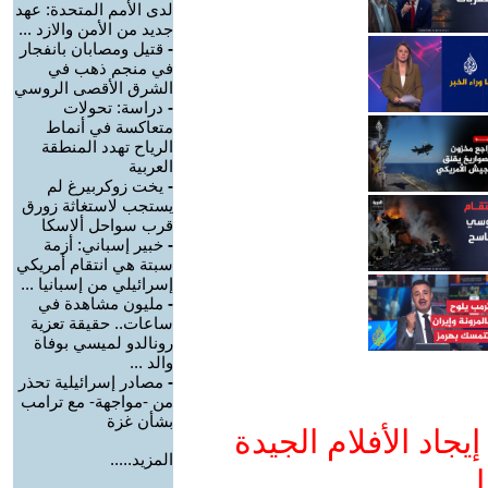
لدى الأمم المتحدة: عهد
جديد من الأمن والازد ...
-
قتيل ومصابان بانفجار
في منجم ذهب في
الشرق الأقصى الروسي
-
دراسة: تحولات
متعاكسة في أنماط
الرياح تهدد المنطقة
العربية
-
يخت زوكربيرغ لم
يستجب لاستغاثة زورق
قرب سواحل ألاسكا
-
خبير إسباني: أزمة
سبتة هي انتقام أمريكي
إسرائيلي من إسبانيا ...
-
مليون مشاهدة في
ساعات.. حقيقة تعزية
رونالدو لميسي بوفاة
والد ...
-
مصادر إسرائيلية تحذر
من -مواجهة- مع ترامب
بشأن غزة
جاد الأفلام الجيدة
المزيد.....
ا