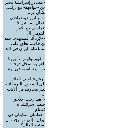
-
مصادر إسرائيلية تحذر
من -مواجهة- مع ترامب
بشأن غزة
-
سيناتور ديمقراطي:
أفعال إسرائيل لا
تتماشى مع الأمن
القومي ال ...
-
-لإرباك المشهد-.. حمد
بن جاسم يعلق على
-مماطلة- إيران في الت
...
-
-كوبرنيكوس-: أوروبا
الغربية تسجل درجات
حرارة قياسية في يونيو
...
-
رقم قياسي للعائدين
إلى السجون البريطانية
يثير مخاوف من الاكت
...
-
-هند رجب- تلاحق
جنديا إسرائيليا في
فيتنام
-
خطابان متباينان في
إيران.. إلى من يجب أن
يستمع العالم؟