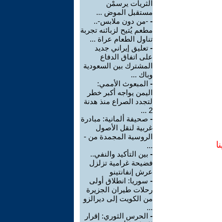
الثريات يرسمْن
مستقبل الموض ...
-
-من دون ملابس-..
مطعم يُتيح لزبائنه تجربة
تناول الطعام عراة ...
-
تعليق إيراني جديد
على اتفاق الدفاع
المشترك بين السعودية
وباك ...
-
المبعوث الأممي:
اليمن يواجه أكبر خطر
لتجدد الصراع منذ هدنة
2 ...
-
صحيفة ألمانية: مبادرة
غربية لنقل الأصول
الروسية المجمدة من -
ا
...
-
بين التأكيد والنفي..
فضيحة غرامية تزلزل
عرش إنفانتينو
-
سوريا: انطلاق أولى
رحلات طيران الجزيرة
من الكويت إلى ديرالزو
...
-
الحرس الثوري: إقرار