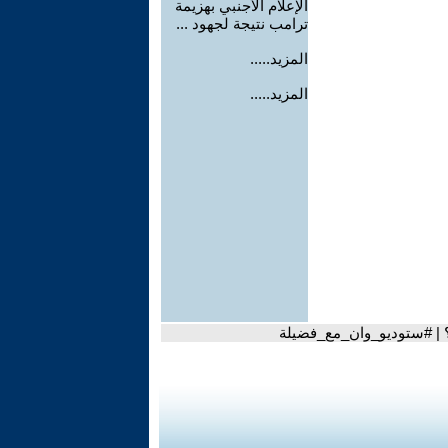
الإعلام الأجنبي بهزيمة
ترامب نتيجة لجهود ...
المزيد.....
المزيد.....
يد؟ | #ستوديو_وان_مع_فضيلة