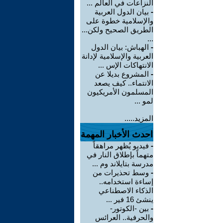
النزاعات في العالم ...
-
بيان الدول العربية
والإسلامية خطوة على
الطريق الصحيح ولكن...
...
-
الهباش: بيان الدول
العربية والإسلامية لإدانة
الانتهاكات الإس ...
-
المشروع بديلا عن
الانتماء.. كيف يصعد
المسلمون الأمريكيون
لمو ...
المزيد.....
احدث الأخبار المهمة
-
فيديو يُظهر مراهقاً
متهماً بإطلاق النار في
مدرسة بتايلاند وم ...
-
وسط تحذيرات من
إساءة استخدامه..
الذكاء الاصطناعي
ينشئ 16 فير ...
-
بين -الكوتور-
والحرفية.. العرائس