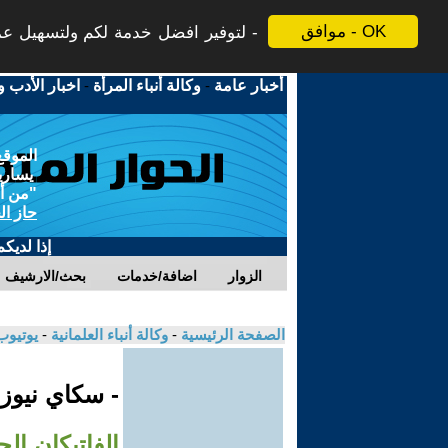
موافق - OK
لتوفير افضل خدمة لكم ولتسهيل عملي
أخبار عامة
-
وكالة أنباء المرأة
-
اخبار الأدب و
الموقع
يسارية
"من أج
حاز ال
إذا لديك
الزوار
اضافة/خدمات
بحث/الارشيف
الصفحة الرئيسية
-
وكالة أنباء العلمانية
-
يوتيوب
- سكاي نيوز
الفاتيكان ا