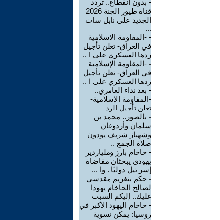
-
بدون انقطاع.. تردد
قناة طيور الجنة 2026
الجديد على نايل سات
...
-
-المقاومة الإسلامية
في العراق- تعلن تأجيل
ردها العسكري على ا ...
-
-المقاومة الإسلامية
في العراق- تعلن تأجيل
ردها العسكري على ا ...
-
بعد نداء العامري..
-المقاومة الإسلامية-
تعلن تأجيل الرد
-
بالصور.. محمد بن
سلمان وأردوغان
وشهباز شريف يؤدون
صلاة الجمع ...
-
حاخام بارز وملياردير
يهودي يبحثان مقاضاة
إسرائيل دوليًا.. وا ...
-
حكم بتغريم مقدسي
لصالح الحاخام يهودا
غليك.. إليكم السبب
-
حاخام اليهود الأكبر في
روسيا: يمكن تسوية