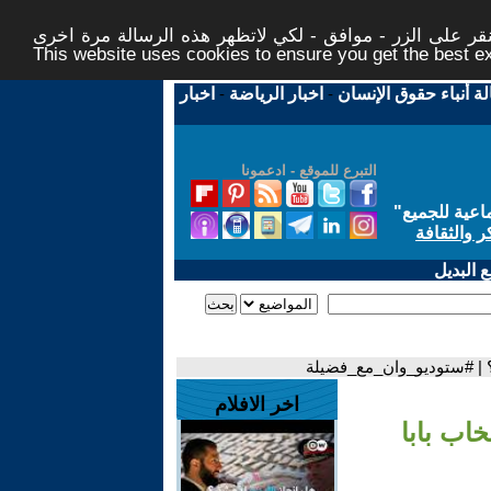
ر على الزر - موافق - لكي لاتظهر هذه الرسالة مرة اخرى -
This website uses cookies to ensure you get the best 
لة أنباء حقوق الإنسان
-
اخبار الرياضة
-
اخبار
التبرع للموقع - ادعمونا
اعية للجميع
"
ر والثقافة
 البديل
يد؟ | #ستوديو_وان_مع_فضيلة
اخر الافلام
خاب بابا