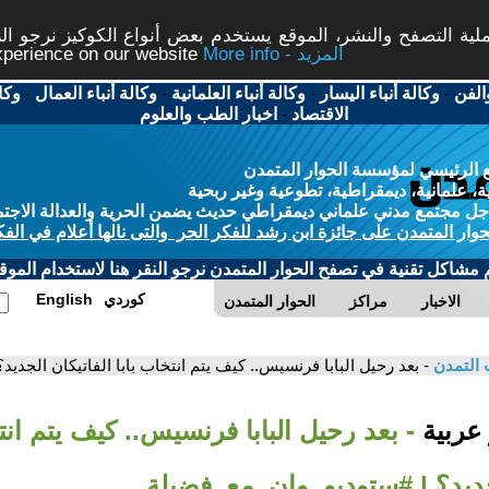
ة التصفح والنشر، الموقع يستخدم بعض أنواع الكوكيز نرجو النق
More info - المزيد
experience on our website
الفن
-
وكالة أنباء اليسار
-
وكالة أنباء العلمانية
-
وكالة أنباء العمال
-
وكا
الاقتصاد
-
اخبار الطب والعلوم
 الرئيسي لمؤسسة الحوار المتمدن
، علمانية، ديمقراطية، تطوعية وغير ربحية
ل مجتمع مدني علماني ديمقراطي حديث يضمن الحرية والعدالة الاجتم
حوار المتمدن على جائزة ابن رشد للفكر الحر والتى نالها أعلام في الفك
م مشاكل تقنية في تصفح الحوار المتمدن نرجو النقر هنا لاستخدام الموقع
كوردي
English
الاخبار
مراكز
الحوار المتمدن
 التمدن
- بعد رحيل البابا فرنسيس.. كيف يتم انتخاب بابا الفاتيكان الجد
 عربية
- بعد رحيل البابا فرنسيس.. كيف يتم انت
لجديد؟ | #ستوديو_وان_مع_فضيلة