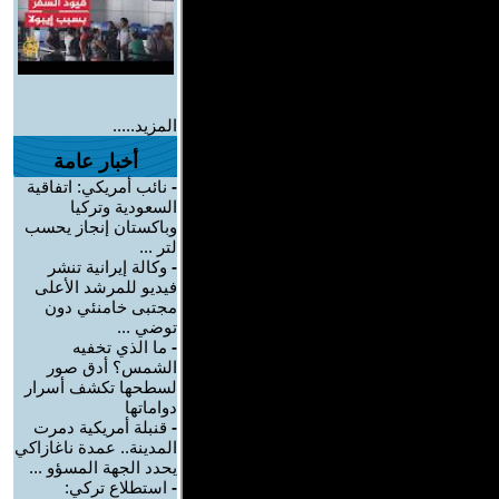
المزيد.....
أخبار عامة
-
نائب أمريكي: اتفاقية
السعودية وتركيا
وباكستان إنجاز يحسب
لتر ...
-
وكالة إيرانية تنشر
فيديو للمرشد الأعلى
مجتبى خامنئي دون
توضي ...
-
ما الذي تخفيه
الشمس؟ أدق صور
لسطحها تكشف أسرار
دواماتها
-
قنبلة أمريكية دمرت
المدينة.. عمدة ناغازاكي
يحدد الجهة المسؤو ...
-
استطلاع تركي: