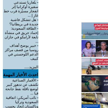
-
بلغاريا تستدعي
سفيرة أوكرانيا إثر
انفجار مسيّرة قرب خط
غاز إ ...
-
هل تتشكل فاشية
جديدة في بريطانيا؟
-
الطاقة السعودية:
إخماد حريق في منشأة
تابعة لأرامكو في جازان
...
-
خبير يوضح أهداف
روسيا من قصف مراكز
الدعم اللوجستي في
كييف
المزيد.....
احدث الأخبار المهمة
-
الأقمار الصناعية
تكشف عن تدهور كبير
لوضع ناقلة نفط جانحة
قبا ...
-
نائب أمريكي: اتفاقية
السعودية وتركيا
وباكستان إنجاز يحسب