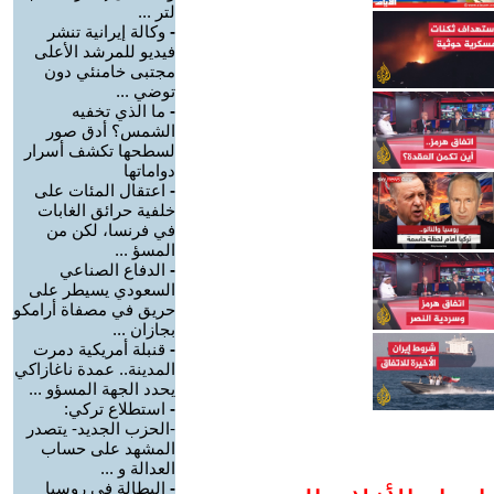
لتر ...
-
وكالة إيرانية تنشر
فيديو للمرشد الأعلى
مجتبى خامنئي دون
توضي ...
-
ما الذي تخفيه
الشمس؟ أدق صور
لسطحها تكشف أسرار
دواماتها
-
اعتقال المئات على
خلفية حرائق الغابات
في فرنسا، لكن من
المسؤ ...
-
الدفاع الصناعي
السعودي يسيطر على
حريق في مصفاة أرامكو
بجازان ...
-
قنبلة أمريكية دمرت
المدينة.. عمدة ناغازاكي
يحدد الجهة المسؤو ...
-
استطلاع تركي:
-الحزب الجديد- يتصدر
المشهد على حساب
العدالة و ...
-
البطالة في روسيا