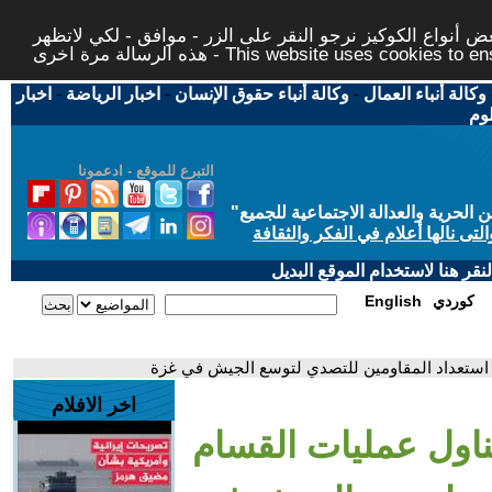
 أنواع الكوكيز نرجو النقر على الزر - موافق - لكي لاتظهر
This website uses cookies to ensure you ge
وكالة أنباء العمال
-
وكالة أنباء حقوق الإنسان
-
اخبار الرياضة
-
اخبار
لوم
التبرع للموقع - ادعمونا
حرية والعدالة الاجتماعية للجميع
"
تى نالها أعلام في الفكر والثقافة
قر هنا لاستخدام الموقع البديل
كوردي
English
كد استعداد المقاومين للتصدي لتوسع الجيش في غزة
اخر الافلام
تناول عمليات القسام