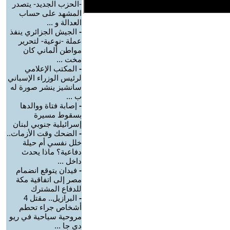
-الحزب الجديد- يتصدر
المشهد على حساب
العدالة و ...
-
الجيش الجزائري ينفذ
عملة -نوعية- لتحرير
مواطن ألماني كان
مخت ...
-
المكتب الإعلامي
لرئيس الوزراء الإسباني
سانشيز ينشر صورة له
ب ...
-
إصابة فتاة ووالدها
بسقوط مسيرة
إسرائيلية جنوبي لبنان
-
الضحك وقت الأزمات..
خلل نفسي أم حيلة
دفاعية؟ ماذا يحدث
داخل ...
-
فيدان يتوقع انضمام
مصر إلى اتفاقية مكة
للدفاع المشترك
-
البرازيل.. مقتل 4
أشخاص جراء تحطم
مروحية سياحية في ريو
دي جا ...