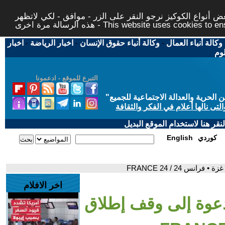
 أنواع الكوكيز نرجو النقر على الزر - موافق - لكي لاتظهر
This website uses cookies to ensure you ge
وكالة أنباء العمال
-
وكالة أنباء حقوق الإنسان
-
اخبار الرياضة
-
اخبار
لوم
التبرع للموقع - ادعمونا
حرية والعدالة الاجتماعية للجميع
"
تى نالها أعلام في الفكر والثقافة
قر هنا لاستخدام الموقع البديل
كوردي
English
س 24 / FRANCE 24
اخر الافلام
 دعوة إلى وقف إطلاق