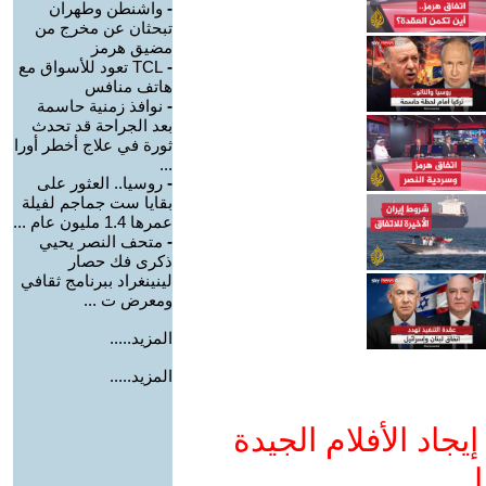
-
واشنطن وطهران
تبحثان عن مخرج من
مضيق هرمز
-
TCL تعود للأسواق مع
هاتف منافس
-
نوافذ زمنية حاسمة
بعد الجراحة قد تحدث
ثورة في علاج أخطر أورا
...
-
روسيا.. العثور على
بقايا ست جماجم لفيلة
عمرها 1.4 مليون عام ...
-
متحف النصر يحيي
ذكرى فك حصار
لينينغراد ببرنامج ثقافي
ومعرض ت ...
المزيد.....
المزيد.....
جاد الأفلام الجيدة
ا