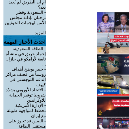
أم أن الطريق لم يُعبد
بعد؟
-
السعودية وقطر
ترحبان بإدانة مجلس
الأمن لهجمات الحوثيين
المزيد.....
احدث الأخبار المهمة
-
الطاقة السعودية:
إخماد حريق في منشأة
تابعة لأرامكو في جازان
...
-
خبير يوضح أهداف
روسيا من قصف مراكز
الدعم اللوجستي في
كييف
-
الاتحاد الأوروبي يشدّد
شروط توفير الحماية
للأوكرانيين
-
الإدارة الأمريكية
تخطط لمواجهة طويلة
مع إيران
-
الصين قد تحوز على
مستقبل الطاقة