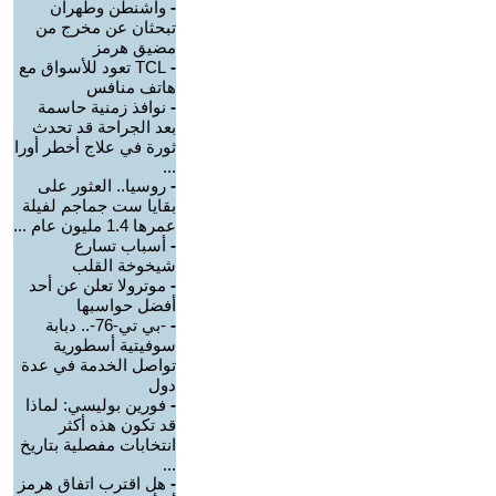
-
واشنطن وطهران
تبحثان عن مخرج من
مضيق هرمز
-
TCL تعود للأسواق مع
هاتف منافس
-
نوافذ زمنية حاسمة
بعد الجراحة قد تحدث
ثورة في علاج أخطر أورا
...
-
روسيا.. العثور على
بقايا ست جماجم لفيلة
عمرها 1.4 مليون عام ...
-
أسباب تسارع
شيخوخة القلب
-
موترولا تعلن عن أحد
أفضل حواسبها
-
-بي تي-76-.. دبابة
سوفيتية أسطورية
تواصل الخدمة في عدة
دول
-
فورين بوليسي: لماذا
قد تكون هذه أكثر
انتخابات مفصلية بتاريخ
...
-
هل اقترب اتفاق هرمز