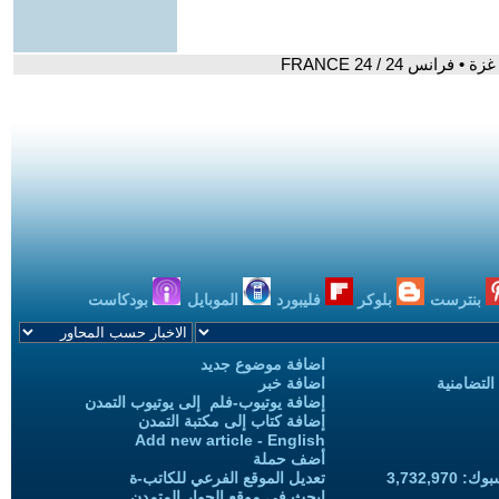
س 24 / FRANCE 24
بنترست
بلوكر
فليبورد
الموبايل
بودكاست
اضافة موضوع جديد
التضامنية
اضافة خبر
إضافة يوتيوب-فلم إلى يوتيوب التمدن
إضافة كتاب إلى مكتبة التمدن
Add new article - English
أضف حملة
3,732,97
تعديل الموقع الفرعي للكاتب-ة
ابحث في موقع الحوار المتمدن