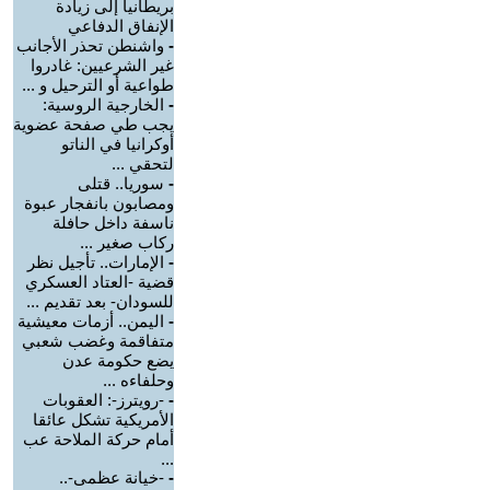
بريطانيا إلى زيادة
الإنفاق الدفاعي
-
واشنطن تحذر الأجانب
غير الشرعيين: غادروا
طواعية أو الترحيل و ...
-
الخارجية الروسية:
يجب طي صفحة عضوية
أوكرانيا في الناتو
لتحقي ...
-
سوريا.. قتلى
ومصابون بانفجار عبوة
ناسفة داخل حافلة
ركاب صغير ...
-
الإمارات.. تأجيل نظر
قضية -العتاد العسكري
للسودان- بعد تقديم ...
-
اليمن.. أزمات معيشية
متفاقمة وغضب شعبي
يضع حكومة عدن
وحلفاءه ...
-
-رويترز-: العقوبات
الأمريكية تشكل عائقا
أمام حركة الملاحة عب
...
-
-خيانة عظمى-..