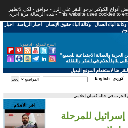
 أنواع الكوكيز نرجو النقر على الزر - موافق - لكي لاتظهر
This website uses cookies to ensure you ge
وكالة أنباء العمال
-
وكالة أنباء حقوق الإنسان
-
اخبار الرياضة
-
اخبار
لوم
التبرع للموقع - ادعمونا
حرية والعدالة الاجتماعية للجميع
"
تى نالها أعلام في الفكر والثقافة
قر هنا لاستخدام الموقع البديل
كوردي
English
ن الحرب في حالة كتمان إعلامي
اخر الافلام
 إسرائيل للمرحلة