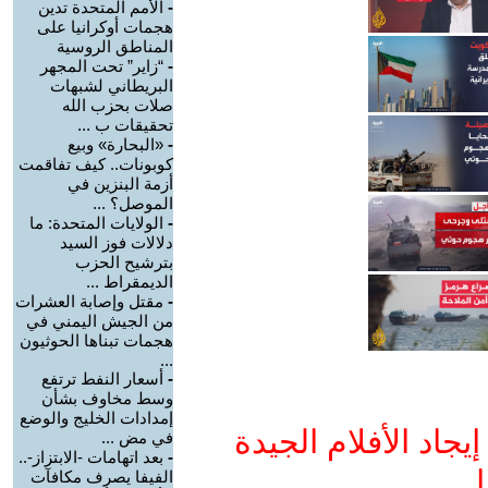
-
الأمم المتحدة تدين
هجمات أوكرانيا على
المناطق الروسية
-
“زاير” تحت المجهر
البريطاني لشبهات
صلات بحزب الله
تحقيقات ب ...
-
«البحارة» وبيع
كوبونات.. كيف تفاقمت
أزمة البنزين في
الموصل؟ ...
-
الولايات المتحدة: ما
دلالات فوز السيد
بترشيح الحزب
الديمقراط ...
-
مقتل وإصابة العشرات
من الجيش اليمني في
هجمات تبناها الحوثيون
...
-
أسعار النفط ترتفع
وسط مخاوف بشأن
إمدادات الخليج والوضع
جاد الأفلام الجيدة
في مض ...
-
بعد اتهامات -الابتزاز-..
ا
الفيفا يصرف مكافآت