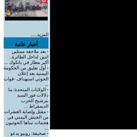
المزيد.....
أخبار عامة
-
بعد ملاحقة ممثلين
اثنين لداخل الطائرة..
أكبر مطار في بانكوك ...
-
أول تعليق من الحكومة
اليمنية بعد إعلان
الحوثي استهداف -قوات
...
-
الولايات المتحدة: ما
دلالات فوز السيد
بترشيح الحزب
الديمقراط ...
-
مقتل وإصابة العشرات
من الجيش اليمني في
هجمات تبناها الحوثيون
...
-
صحيفة: روبيو يدعو