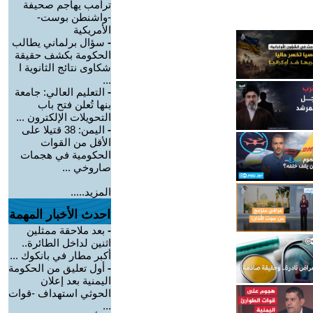
ترامب يهاجم صحيفة
-واشنطن بوست-
الأمريكية
-
سؤال برلماني يطالب
الحكومة بكشف حقيقة
شكاوى نتائج الثانوية ا
...
-
التعليم العالي: جامعة
بنها تُعلن فتح باب
التحويلات الإلكترون ...
-
اليمن: 38 قتيلا على
الأقل من القوات
الحكومية في هجمات
صاروخي ...
المزيد.....
احدث الأخبار المهمة
-
بعد ملاحقة ممثلين
اثنين لداخل الطائرة..
أكبر مطار في بانكوك ...
-
أول تعليق من الحكومة
اليمنية بعد إعلان
الحوثي استهداف -قوات
...