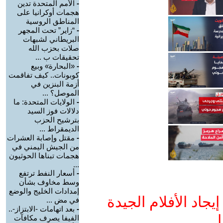
-
الأمم المتحدة تدين
هجمات أوكرانيا على
المناطق الروسية
-
“زاير” تحت المجهر
البريطاني لشبهات
صلات بحزب الله
تحقيقات ب ...
-
«البحارة» وبيع
كوبونات.. كيف تفاقمت
أزمة البنزين في
الموصل؟ ...
-
الولايات المتحدة: ما
دلالات فوز السيد
بترشيح الحزب
الديمقراط ...
-
مقتل وإصابة العشرات
من الجيش اليمني في
هجمات تبناها الحوثيون
...
-
أسعار النفط ترتفع
وسط مخاوف بشأن
إمدادات الخليج والوضع
جاد الأفلام الجيدة
في مض ...
-
بعد اتهامات -الابتزاز-..
ا
الفيفا يصرف مكافآت