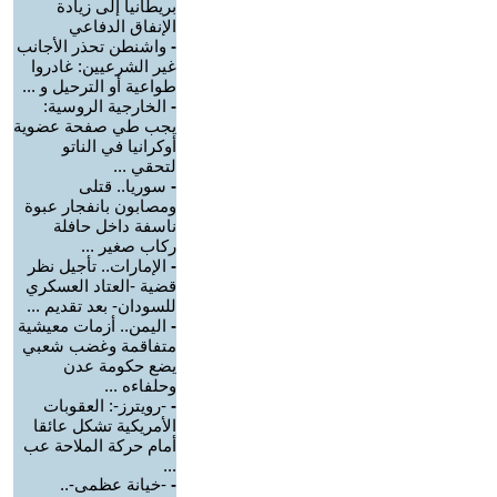
بريطانيا إلى زيادة
الإنفاق الدفاعي
-
واشنطن تحذر الأجانب
غير الشرعيين: غادروا
طواعية أو الترحيل و ...
-
الخارجية الروسية:
يجب طي صفحة عضوية
أوكرانيا في الناتو
لتحقي ...
-
سوريا.. قتلى
ومصابون بانفجار عبوة
ناسفة داخل حافلة
ركاب صغير ...
-
الإمارات.. تأجيل نظر
قضية -العتاد العسكري
للسودان- بعد تقديم ...
-
اليمن.. أزمات معيشية
متفاقمة وغضب شعبي
يضع حكومة عدن
وحلفاءه ...
-
-رويترز-: العقوبات
الأمريكية تشكل عائقا
أمام حركة الملاحة عب
...
-
-خيانة عظمى-..