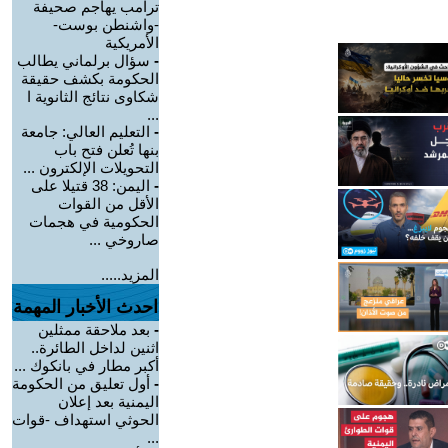
ترامب يهاجم صحيفة
-واشنطن بوست-
الأمريكية
-
سؤال برلماني يطالب
الحكومة بكشف حقيقة
شكاوى نتائج الثانوية ا
...
-
التعليم العالي: جامعة
بنها تُعلن فتح باب
التحويلات الإلكترون ...
-
اليمن: 38 قتيلا على
الأقل من القوات
الحكومية في هجمات
صاروخي ...
المزيد.....
احدث الأخبار المهمة
-
بعد ملاحقة ممثلين
اثنين لداخل الطائرة..
أكبر مطار في بانكوك ...
-
أول تعليق من الحكومة
اليمنية بعد إعلان
الحوثي استهداف -قوات
...