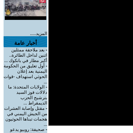
المزيد.....
أخبار عامة
-
بعد ملاحقة ممثلين
اثنين لداخل الطائرة..
أكبر مطار في بانكوك ...
-
أول تعليق من الحكومة
اليمنية بعد إعلان
الحوثي استهداف -قوات
...
-
الولايات المتحدة: ما
دلالات فوز السيد
بترشيح الحزب
الديمقراط ...
-
مقتل وإصابة العشرات
من الجيش اليمني في
هجمات تبناها الحوثيون
...
-
صحيفة: روبيو يدعو