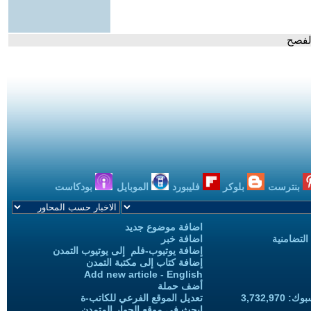
لفصح
بنترست
بلوكر
فليبورد
الموبايل
بودكاست
اضافة موضوع جديد
التضامنية
اضافة خبر
إضافة يوتيوب-فلم إلى يوتيوب التمدن
إضافة كتاب إلى مكتبة التمدن
Add new article - English
أضف حملة
3,732,97
تعديل الموقع الفرعي للكاتب-ة
ابحث في موقع الحوار المتمدن