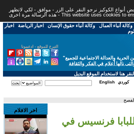
 أنواع الكوكيز نرجو النقر على الزر - موافق - لكي لاتظهر
This website uses cookies to ensure you ge
وكالة أنباء العمال
-
وكالة أنباء حقوق الإنسان
-
اخبار الرياضة
-
اخبار
لوم
التبرع للموقع - ادعمونا
حرية والعدالة الاجتماعية للجميع
"
تى نالها أعلام في الفكر والثقافة
قر هنا لاستخدام الموقع البديل
كوردي
English
لفصح
اخر الافلام
للبابا فرنسيس في