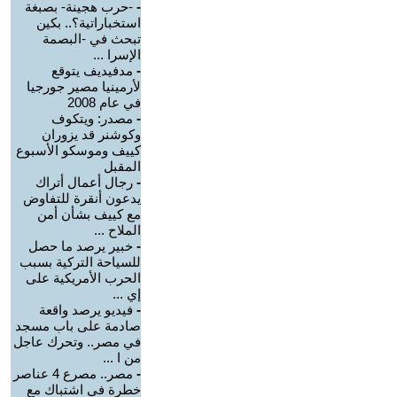
-
-حرب هجينة- بصبغة
استخباراتية؟.. بكين
تبحث في -البصمة
الإسرا ...
-
مدفيديف يتوقع
لأرمينيا مصير جورجيا
في عام 2008
-
مصدر: ويتكوف
وكوشنر قد يزوران
كييف وموسكو الأسبوع
المقبل
-
رجال أعمال أتراك
يدعون أنقرة للتفاوض
مع كييف بشأن أمن
الملاح ...
-
خبير يرصد ما حصل
للسياحة التركية بسبب
الحرب الأمريكية على
إي ...
-
فيديو يرصد واقعة
صادمة على باب مسجد
في مصر.. وتحرك عاجل
من ا ...
-
مصر.. مصرع 4 عناصر
خطرة في اشتباك مع