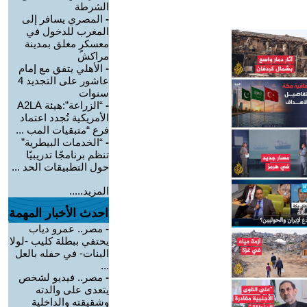
الشرطة
-
المصري يسافر إلى
المغرب للدخول في
معسكرٍ مغلق بمدينة
مراكش
-
الأهلي يتفق مع إمام
عاشور على التجديد 4
سنوات
-
“الزراعة”:هيئة A2LA
الأمريكية تُجدد اعتماد
فرع “متبقيات المب ...
-
“الخدمات البيطرية”
تنظم برنامجًا تدريبيًا
حول التطبيقات الحد ...
المزيد.....
احدث الأخبار المهمة
-
مصر.. عمرو دياب
يحتفي ببطلة كليب -لولا
البنات- في حفله بالعل
...
-
مصر.. فيديو لشخص
يتعدى على والدته
وشقيقته والداخلية