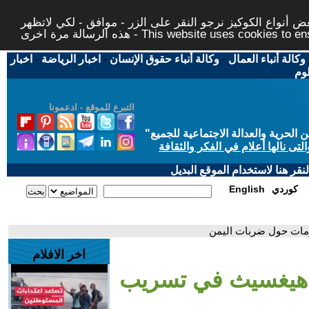
 أنواع الكوكيز نرجو النقر على الزر - موافق - لكي لاتظهر
This website uses cookies to ensure you ge
وكالة أنباء العمال
-
وكالة أنباء حقوق الإنسان
-
اخبار الرياضة
-
اخبار
لوم
التبرع للموقع - ادعمونا
حرية والعدالة الاجتماعية للجميع
"
تى نالها أعلام في الفكر والثقافة
قر هنا لاستخدام الموقع البديل
كوردي
English
ومات حول ضربات اليمن
اخر الافلام
ط هيغسيث في تسريب