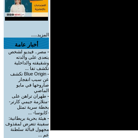
المزيد.....
أخبار عامة
-
مصر.. فيديو لشخص
يتعدى على والدته
وشقيقته والداخلية
تكشف تفا ...
-
Blue Origin تكشف
عن سبب انفجار
صاروخها في مايو
الماضي
-
طهران تراهن على
-متلازمة جيمي كارتر-
بخطة سرية تمثل
-كابوسا- ...
-
هيئة بحرية بريطانية:
سفينة تتعرض لمقذوف
مجهول قبالة سلطنة
عم ...