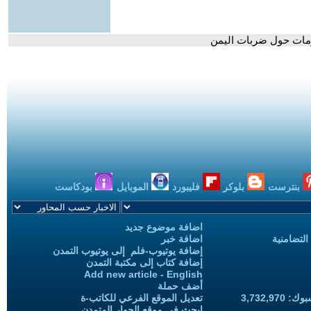
ومات حول ضربات اليمن
بنترست
بلوكر
فليبورد
الموبايل
بودكاست
اضافة موضوع جديد
التضامنية
اضافة خبر
إضافة يوتيوب-فلم إلى يوتيوب التمدن
إضافة كتاب إلى مكتبة التمدن
Add new article - English
أضف حملة
3,732,97
تعديل الموقع الفرعي للكاتب-ة
ابحث في موقع الحوار المتمدن