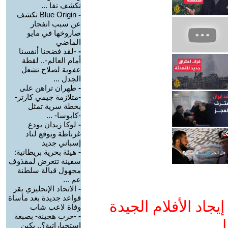
تكشف تفا ...
-
Blue Origin تكشف
عن سبب انفجار
صاروخها في مايو
الماضي
-
-لقد فضحنا أنفسنا
أمام العالم-.. لقطة
عفوية لصلاح تشعل
الجدل ...
-
طهران تراهن على
-متلازمة جيمي كارتر-
بخطة سرية تمثل
-كابوسا- ...
-
لوكا زيدان يودع
غرناطة ويوقع لناد
إسباني جديد
-
هيئة بحرية بريطانية:
سفينة تتعرض لمقذوف
مجهول قبالة سلطنة
عم ...
-
الاتحاد الإنجليزي يقر
قواعد جديدة بعد مأساة
جاد الأفلام الجيدة
وفاة لاعب شاب
-
-حرب هجينة- بصبغة
ا
استخباراتية؟.. بكين