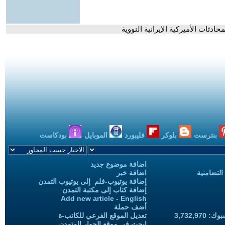
دثات الأميركية الإيرانية النووية
بنترست
بلوكر
فليبورد
الموبايل
بودكاست
اضافة موضوع جديد
التضامنية
اضافة خبر
إضافة يوتيوب-فلم إلى يوتيوب التمدن
إضافة كتاب إلى مكتبة التمدن
Add new article - English
أضف حملة
3,732,97
تعديل الموقع الفرعي للكاتب-ة
ابحث في موقع الحوار المتمدن