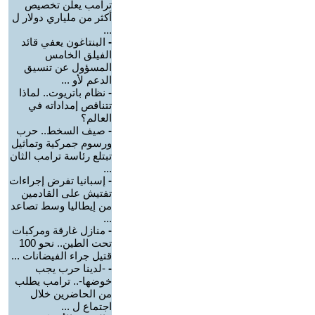
ترامب يعلن تخصيص
أكثر من ملياري دولار ل
...
-
البنتاغون يعفي قائد
الفيلق الخامس
المسؤول عن تنسيق
الدعم لأو ...
-
نظام باتريوت.. لماذا
تتناقص إمداداته في
العالم؟
-
صيف السخط.. حرب
ورسوم جمركية وتماثيل
تبتلع رئاسة ترامب الثان
...
-
إسبانيا تفرض إجراءات
تفتيش على القادمين
من إيطاليا وسط تصاعد
...
-
منازل غارقة ومركبات
تحت الطين.. نحو 100
قتيل جراء الفيضانات ...
-
-لدينا حرب يجب
خوضها-.. ترامب يطلب
من الحاضرين خلال
اجتماع ل ...