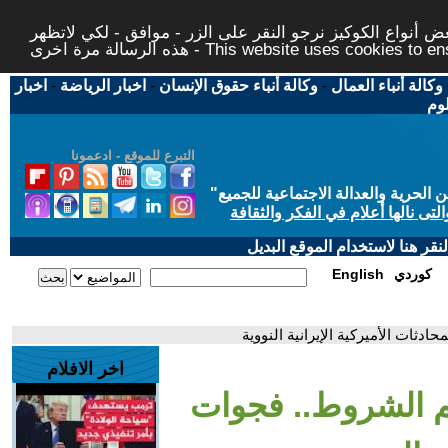
 أنواع الكوكيز نرجو النقر على الزر - موافق - لكي لاتظهر
This website uses cookies to ensure you ge
وكالة أنباء العمال
-
وكالة أنباء حقوق الإنسان
-
اخبار الرياضة
-
اخبار
لوم
التبرع للموقع - ادعمونا
حرية والعدالة الاجتماعية للجميع
"
تى نالها أعلام في الفكر والثقافة
قر هنا لاستخدام الموقع البديل
كوردي
English
دثات الأميركية الإيرانية النووية
اخر الافلام
كم الشروط.. فجوات