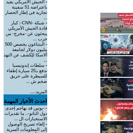
-
الجيش الأمريكي يفيد
باعتراضه 51 سفينة
تجارية في إطار الحصار
...
-
شبكة -CNN-: كبار
قادة الجيش الأمريكي
يبحثون عن -مخرج- من
حرب ...
-
البنتاغون يخصص 500
مليون دولار لجامعة
ألاسكا للِكشف عن التهد
...
-
سلطات إندونيسيا
تدفع بـ25 سيارة إطفاء
للسيطرة على حريق
ضخم ش ...
المزيد.....
احدث الأخبار المهمة
-
-بوتين قد يهاجم إحدى
دول الناتو-.. ما تقديرات
الاستخبارات ال ...
-
إلغاء تصريح الوصول
إلى المعلومات السرية