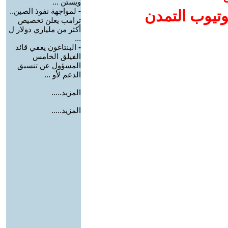
ويستن ...
-
لمواجهة نفوذ الصين..
وتيوب التمدن
ترامب يعلن تخصيص
أكثر من ملياري دولار ل
...
-
البنتاغون يعفي قائد
الفيلق الخامس
المسؤول عن تنسيق
الدعم لأو ...
المزيد.....
المزيد.....