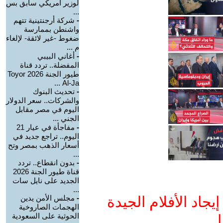
لوزير أمريكي سابق بس
...
-
شركة أرجنتينية تتهم
واشنطن بممارسة
ضغوط -غير لائقة- لإلغاء
م ...
-
أغاني البيبي
المفضلة.. تردد قناة
طيور الجنة 2026 Toyor
Al-Ja ...
-
تحديث البنوك
والشركات.. سعر الدولار
اليوم في مصر مقابل
الجني ...
-
مفاجأة في عيار 21
اليوم.. تراجع جديد في
أسعار الذهب بمصر وتح
...
-
بدون انقطاع.. تردد
قناة طيور الجنة 2026
الجديد على نايل سات
...
جاد الأفلام الجيدة
-
مجلس الأمن يدين
الهجمات الصاروخية
الحوثية على السعودية
ا