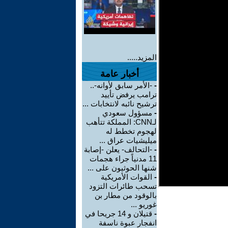
المزيد.....
أخبار عامة
-
-الأمر سابق لأوانه-..
ترامب يرفض تأييد
ترشيح نائبه لانتخابات ...
-
مسؤول سعودي
لـCNN: المملكة تتأهب
لهجوم تخطط له
ميليشيات عراق ...
-
-التحالف- يعلن -إصابة
11 مدنياً جراء هجمات
شنها الحوثيون على ...
-
القوات الأمريكية
تسحب طائرات التزود
بالوقود من مطار بن
غوريو ...
-
قتيلان و 14 جريحا في
انفجار عبوة ناسفة