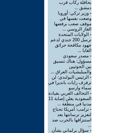
بحافلة ركاب قرب
دمشق ...
-
وزير تركي: أوروبا
وضعت نفسها في
موقف صعب برفضها
الغاز الروسي ...
-
الولايات المتحدة
ترسل 200 جندي لدعم
جهود مكافحة حرائق
الغابا ...
-
مصدر سعودي
مسؤول: هناك تنسيق
بين الحوثيين
والميليشيات العراق ...
-
الرئيس البولندي: لن
ترفرف رايات بانديرا في
سماء وارسو
-
التحالف العربي بقيادة
السعودية يعلن إصابة 11
مدنيا في منطقة ...
-
ترامب: أمريكا تحتاج
لتعزيز ترسانتها بعد
استنزافها بالحرب ضد
...
-
سؤال برلماني بشأن