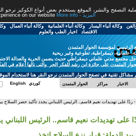
ة التصفح والنشر، الموقع يستخدم بعض أنواع الكوكيز نرجو النق
More info - المزيد
experience on our website
الفن
-
وكالة أنباء اليسار
-
وكالة أنباء العلمانية
-
وكالة أنباء العمال
-
وكا
الاقتصاد
-
اخبار الطب والعلوم
 الرئيسي لمؤسسة الحوار المتمدن
، علمانية، ديمقراطية، تطوعية وغير ربحية
ل مجتمع مدني علماني ديمقراطي حديث يضمن الحرية والعدالة الاجتم
حوار المتمدن على جائزة ابن رشد للفكر الحر والتى نالها أعلام في الفك
م مشاكل تقنية في تصفح الحوار المتمدن نرجو النقر هنا لاستخدام الموقع
كوردي
English
الاخبار
مراكز
الحوار المتمدن
- ردًا على تهديدات نعيم قاسم.. الرئيس اللبناني يجدد تأكيد حصر السلاح بيد
ًا على تهديدات نعيم قاسم.. الرئيس اللبناني يج
يد الدولة: قرار نزع السلاح اتخذ