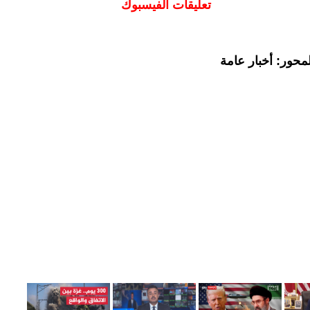
تعليقات الفيسبوك
محور: أخبار عامة