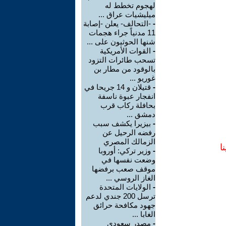
لهجوم تخطط له
ميليشيات عراق ...
-
-التحالف- يعلن -إصابة
11 مدنياً جراء هجمات
شنها الحوثيون على ...
-
القوات الأمريكية
تسحب طائرات التزود
بالوقود من مطار بن
غوريو ...
-
قتيلان و 14 جريحا في
انفجار عبوة ناسفة
بحافلة ركاب قرب
دمشق ...
-
بيزيرا يكشف سبب
رفضه الرحيل عن
الزمالك المصري
ا
-
وزير تركي: أوروبا
وضعت نفسها في
موقف صعب برفضها
الغاز الروسي ...
-
الولايات المتحدة
ترسل 200 جندي لدعم
جهود مكافحة حرائق
الغابا ...
-
مصدر سعودي