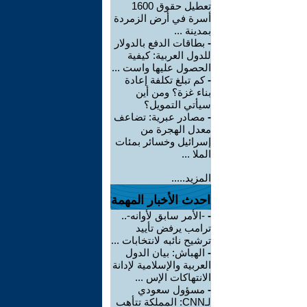
تعطيل حقوق 1600
أسرة في أرض الزمردة
بمدينة ...
-
بطاقات الدفع بالدولار
للدول العربية: كيفية
الحصول عليها واست ...
-
كم تبلغ تكلفة إعادة
بناء غزة؟ ومن أين
سيأتي التمويل؟
-
مصادر عبرية: تضاعف
معدل الهجرة من
إسرائيل وخسائر بمئات
الملا ...
المزيد.....
احدث الأخبار المهمة
-
-الأمر سابق لأوانه-..
ترامب يرفض تأييد
ترشيح نائبه لانتخابات ...
-
الهباش: بيان الدول
العربية والإسلامية لإدانة
الانتهاكات الإس ...
-
مسؤول سعودي
لـCNN: المملكة تتأهب