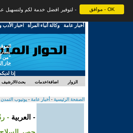
موافق - OK
لتوفير افضل خدمة لكم ولتسهيل عملي
أخبار عامة
-
وكالة أنباء المرأة
-
اخبار الأدب و
الموقع
يسارية
"من أج
حاز ال
إذا لديك
الزوار
اضافة/خدمات
بحث/الارشيف
الصفحة الرئيسية
-
أخبار عامة
-
يوتيوب التمدن
- العربية
- رد
حصر السلاح ب