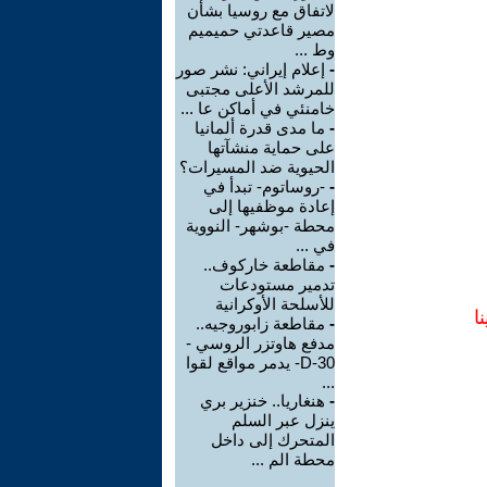
لاتفاق مع روسيا بشأن
مصير قاعدتي حميميم
وط ...
-
إعلام إيراني: نشر صور
للمرشد الأعلى مجتبى
خامنئي في أماكن عا ...
-
ما مدى قدرة ألمانيا
على حماية منشآتها
الحيوية ضد المسيرات؟
-
-روساتوم- تبدأ في
إعادة موظفيها إلى
محطة -بوشهر- النووية
في ...
-
مقاطعة خاركوف..
تدمير مستودعات
للأسلحة الأوكرانية
ا
-
مقاطعة زابوروجيه..
مدفع هاوتزر الروسي -
D-30- يدمر مواقع لقوا
...
-
هنغاريا.. خنزير بري
ينزل عبر السلم
المتحرك إلى داخل
محطة الم ...