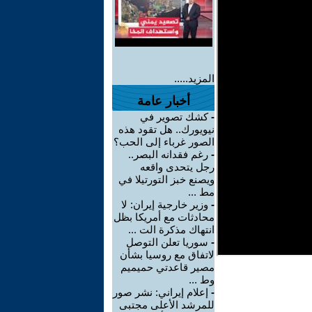
المزيد.....
أخبار عامة
-
كشك تصوير في
نيويورك.. هل تقود هذه
الصور غرباء إلى الحب؟
-
رغم فقدانه البصر..
رجل يتحدى واقعه
ويصنع خبز التورتيلا في
مط ...
-
وزير خارجية إيران: لا
محادثات مع أمريكا بظل
انتهاك مذكرة الت ...
-
سوريا تعلن التوصل
لاتفاق مع روسيا بشأن
مصير قاعدتي حميميم
وط ...
-
إعلام إيراني: نشر صور
للمرشد الأعلى مجتبى