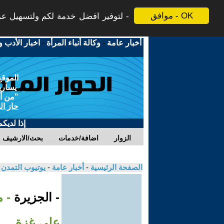
موافق - OK
لتوفير افضل خدمة لكم ولتسهيل عملي
أخبار عامة
-
وكالة أنباء المرأة
-
اخبار الأدب و
الموقع
يسارية
"من أج
حاز ال
إذا لديك
الزوار
اضافة/خدمات
بحث/الارشيف
الصفحة الرئيسية
-
أخبار عامة
-
يوتيوب التمدن
- الجزيرة
- 
على غزة