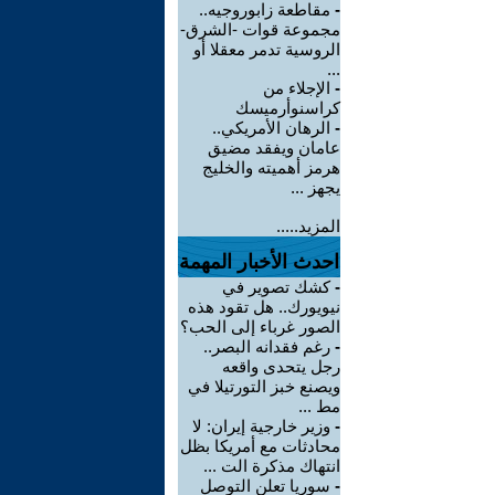
-
مقاطعة زابوروجيه..
مجموعة قوات -الشرق-
الروسية تدمر معقلا أو
...
-
الإجلاء من
كراسنوأرميسك
-
الرهان الأمريكي..
عامان ويفقد مضيق
هرمز أهميته والخليج
يجهز ...
المزيد.....
احدث الأخبار المهمة
-
كشك تصوير في
نيويورك.. هل تقود هذه
الصور غرباء إلى الحب؟
-
رغم فقدانه البصر..
رجل يتحدى واقعه
ويصنع خبز التورتيلا في
مط ...
-
وزير خارجية إيران: لا
محادثات مع أمريكا بظل
انتهاك مذكرة الت ...
-
سوريا تعلن التوصل