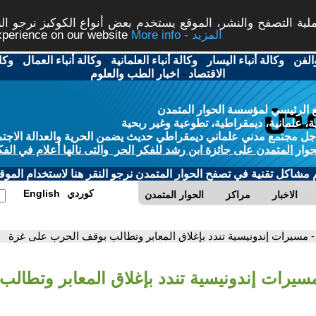
ة التصفح والنشر، الموقع يستخدم بعض أنواع الكوكيز نرجو النق
More info - المزيد
experience on our website
الفن
-
وكالة أنباء اليسار
-
وكالة أنباء العلمانية
-
وكالة أنباء العمال
-
وكا
الاقتصاد
-
اخبار الطب والعلوم
 الرئيسي لمؤسسة الحوار المتمدن
، علمانية، ديمقراطية، تطوعية وغير ربحية
ل مجتمع مدني علماني ديمقراطي حديث يضمن الحرية والعدالة الاجتم
حوار المتمدن على جائزة ابن رشد للفكر الحر والتى نالها أعلام في الفك
م مشاكل تقنية في تصفح الحوار المتمدن نرجو النقر هنا لاستخدام الموقع
كوردي
English
الاخبار
مراكز
الحوار المتمدن
- مسيرات إندونيسية تندد بإغلاق المعابر وتطالب بوقف الحرب على غزة
مسيرات إندونيسية تندد بإغلاق المعابر وتطال