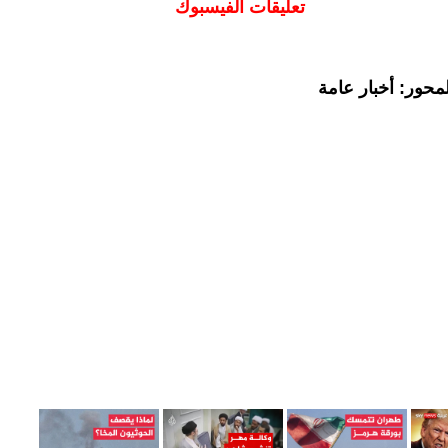
تعليقات الفيسبوك
محور: أخبار عامة