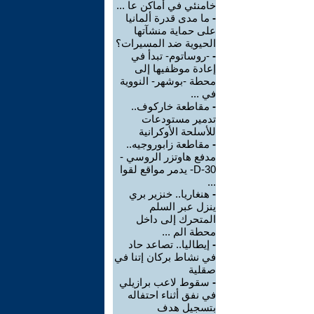
خامنئي في أماكن عا ...
-
ما مدى قدرة ألمانيا
على حماية منشآتها
الحيوية ضد المسيرات؟
-
-روساتوم- تبدأ في
إعادة موظفيها إلى
محطة -بوشهر- النووية
في ...
-
مقاطعة خاركوف..
تدمير مستودعات
للأسلحة الأوكرانية
-
مقاطعة زابوروجيه..
مدفع هاوتزر الروسي -
D-30- يدمر مواقع لقوا
...
-
هنغاريا.. خنزير بري
ينزل عبر السلم
المتحرك إلى داخل
محطة الم ...
-
إيطاليا.. تصاعد حاد
في نشاط بركان إتنا في
صقلية
-
سقوط لاعب برازيلي
في نفق أثناء احتفاله
بتسجيل هدف