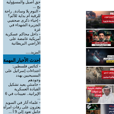
حق أصيل والمسؤولية
يج ...
-
النوم بلا وسادة.. راحة
للرقبة أم بداية للألم؟
-
إحياء ذكرى صحفيي
الجزيرة الشهداء في
غزة
-
داخل محاكم عسكرية
أمريكية غامضة على
الأراضي البريطانية
المزيد.....
احدث الأخبار المهمة
-
كنائس فلسطين:
اعتداءات إسرائيل على
المسيحيين يهدد
وجودهم
-
خامنئي يعيد تشكيل
القيادة العسكرية
الإيرانية.. تعيينات في 6
...
-
علماء آثار في السويد
يعثرون على رفات امرأة
حامل تعود إلى 9 آ ...