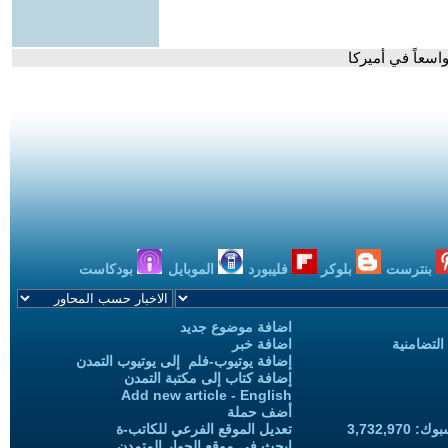
اسعاً في أميركا
بنترست
بلوكر
فليبورد
الموبايل
بودكاست
اضافة موضوع جديد
التضامنية
اضافة خبر
إضافة يوتيوب-فلم إلى يوتيوب التمدن
إضافة كتاب إلى مكتبة التمدن
Add new article - English
أضف حملة
3,732,97
تعديل الموقع الفرعي للكاتب-ة
ابحث في موقع الحوار المتمدن