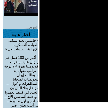
المزيد.....
أخبار عامة
-
خامنئي يعيد تشكيل
القيادة العسكرية
الإيرانية.. تعيينات في 6
...
-
أكثر من 100 قتيل في
زلزال عنيف يضرب
كولومبيا بقوة 7.4 درجة
-
ترامب يقول إنه
سيطالب إيران
بتعويضات لضحايا
المظاهرات و-كول- ...
-
زاخاروفا: النازيون
الجدد في كييف تعمدوا
مهاجمة المدنيين الأج ...
-
-أجرى أول مناورة-..
تل أبيب تعلن رصد