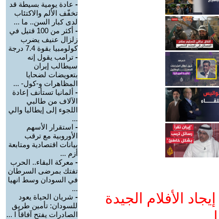
-
عادة يومية بسيطة قد
تخفّف الألم والاكتئاب
لدى كبار السن.. ما ...
-
أكثر من 100 قتيل في
زلزال عنيف يضرب
كولومبيا بقوة 7.4 درجة
-
ترامب يقول إنه
سيطالب إيران
بتعويضات لضحايا
المظاهرات و-كول- ...
-
ألمانيا تستأنف إعادة
الآلاف من طالبي
اللجوء إلى إيطاليا والي
...
-
استقرار الأسهم
الأوروبية مع ترقب
بيانات اقتصادية ومتابعة
أزم ...
-
معركة البقاء.. الحرب
تفتك بمرضى السرطان
في السودان وسط انهيا
...
جاد الأفلام الجيدة
-
شريان الحياة يعود
للسودان: تأمين طريق
ا
الصادرات يفتح آفاقاً ا ...