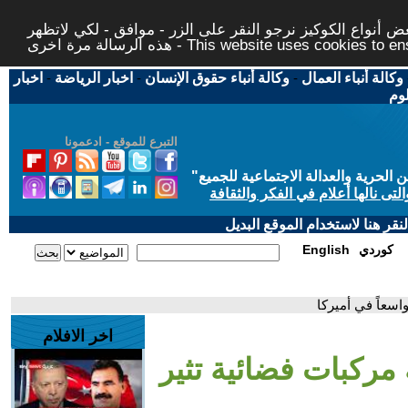
 أنواع الكوكيز نرجو النقر على الزر - موافق - لكي لاتظهر
This website uses cookies to ensure you ge
وكالة أنباء العمال
-
وكالة أنباء حقوق الإنسان
-
اخبار الرياضة
-
اخبار
لوم
التبرع للموقع - ادعمونا
حرية والعدالة الاجتماعية للجميع
"
تى نالها أعلام في الفكر والثقافة
قر هنا لاستخدام الموقع البديل
كوردي
English
اسعاً في أميركا
اخر الافلام
 مركبات فضائية تثير