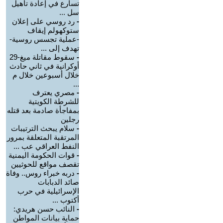
تسارع في إعادة تأهيل
سل ...
-
رد روسي على إعلان
ستوكهولم إيقاف
-عملية تجسس روسية-
تهدف إلى ...
-
سقوط مقاتلة ميغ-29
أوكرانية في ثاني حادث
خلال أسبوعين خلال م
...
-
مصري يعترف
للشرطة الكويتية
بمفاجأة صادمة بعد قتله
رجلين
-
سلام يبحث الترتيبات
المرتقبة المتعلقة بمرور
النفط العراقي عب ...
-
قوات الحكومة اليمنية
تقصف مواقع للحوثيين
-
دربه خبراء روس.. وفاة
صائد الدبابات
الإسرائيلية في حرب
أكتوب ...
-
النائب حسن هريدي:
حماية بيانات المواطن