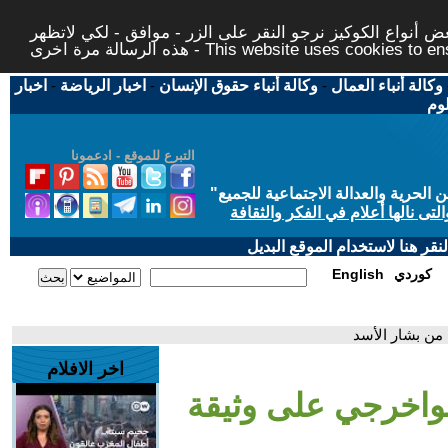
 أنواع الكوكيز نرجو النقر على الزر - موافق - لكي لاتظهر
This website uses cookies to ensure you ge
وكالة أنباء العمال
-
وكالة أنباء حقوق الإنسان
-
اخبار الرياضة
-
اخبار
لوم
التبرع للموقع - ادعمونا
حرية والعدالة الاجتماعية للجميع
"
تى نالها أعلام في الفكر والثقافة
قر هنا لاستخدام الموقع البديل
كوردي
English
 من بشار الأسد
اخر الافلام
فواخرجي على وثيقة