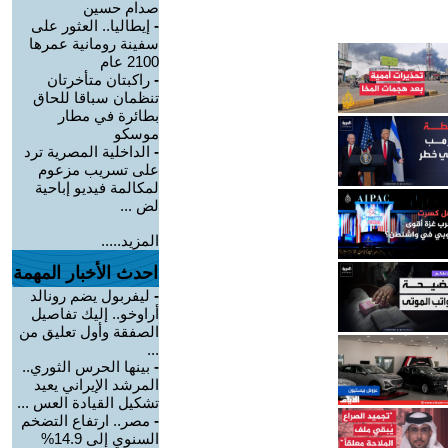
صدام حسين
-
إيطاليا.. العثور على
سفينة رومانية عمرها
2100 عام
-
راكبتان متأخرتان
تنظمان سباقا للحاق
بطائرة في مطار
موسكو
-
الداخلية المصرية ترد
على تسريب مزعوم
لمكالمة فيديو إباحية
لض ...
المزيد.....
احدث الأخبار المهمة
-
ليفربول يضم رونالد
أراوخو.. إليك تفاصيل
الصفقة وأول تعليق من
...
-
بينها الحرس الثوري..
المرشد الإيراني يعيد
تشكيل القيادة العس ...
-
مصر.. ارتفاع التضخم
السنوي إلى 14.9%