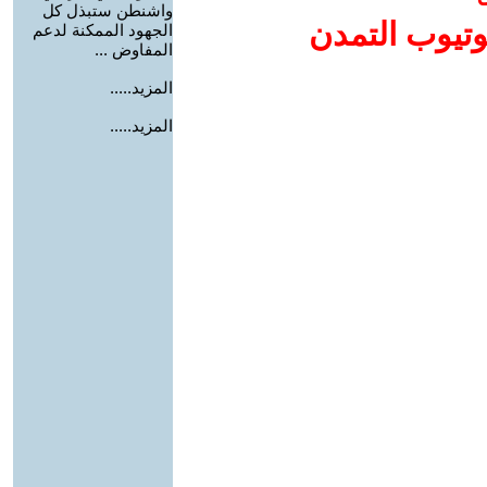
واشنطن ستبذل كل
وتيوب التمدن
الجهود الممكنة لدعم
المفاوض ...
المزيد.....
المزيد.....