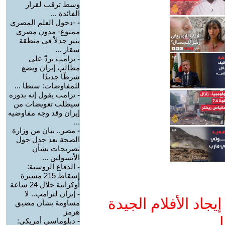
وسط ترقب لقرار
الفائدة ...
-
-دخول العلم المصري
ممنوع- مدون مصري
يثير جدلاً في منطقة
سقار ...
-
ترامب يردّ على
مطالب إيران ويضع
شرطًا جديدًا
للمفاوضات: سنطا ...
-
ترامب يقول إنه بدوره
سيطلب تعويضات من
إيران وقد وجه مفاوضيه
...
-
مصر.. بيان من وزارة
الصحة بعد جدل حول
تصريحات بشأن
الأنسولين ...
-
الدفاع الروسية:
إسقاط 215 مسيرة
أوكرانية خلال 24 ساعة
-
إيران لترامب.. لا
جاد الأفلام الجيدة
مساومة بشأن مضيق
هرمز
ا
-
دبلوماسي أمريكي: