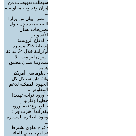
سيطلب تعويضات من
إيران وقد وجه مفاوضيه
...
-
مصر.. بيان من وزارة
الصحة بعد جدل حول
تصريحات بشأن
الأنسولين ...
-
الدفاع الروسية:
إسقاط 215 مسيرة
أوكرانية خلال 24 ساعة
-
إيران لترامب.. لا
مساومة بشأن مضيق
هرمز
-
دبلوماسي أمريكي:
واشنطن ستبذل كل
الجهود الممكنة لدعم
المفاوض ...
-
أوروبا تواجه تهديدا
خطيرا وكارثيا
-
بلومبرغ: ثقة أوروبا
بقدراتها اهتزت جراء
وجود الطائرة المسيرة
...
-
فرح بهلوي تشترط
تسليم خميني للقاء