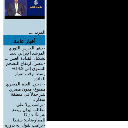
المزيد.....
أخبار عامة
-
بينها الحرس الثوري..
المرشد الإيراني يعيد
تشكيل القيادة العس ...
-
مصر.. ارتفاع التضخم
السنوي إلى 14.9%
وسط ترقب لقرار
الفائدة ...
-
-دخول العلم المصري
ممنوع- مدون مصري
يثير جدلاً في منطقة
سقار ...
-
ترامب يردّ على
مطالب إيران ويضع
شرطًا جديدًا
للمفاوضات: سنطا ...
-
ترامب يقول إنه بدوره