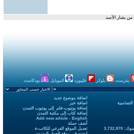
 من بشار الأسد
بنترست
بلوكر
فليبورد
الموبايل
بودكاست
اضافة موضوع جديد
التضامنية
اضافة خبر
إضافة يوتيوب-فلم إلى يوتيوب التمدن
إضافة كتاب إلى مكتبة التمدن
Add new article - English
أضف حملة
3,732,97
تعديل الموقع الفرعي للكاتب-ة
ابحث في موقع الحوار المتمدن