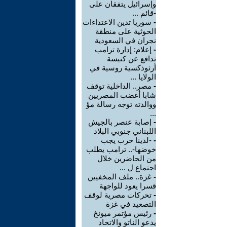
وإسرائيل يتفقان على
-قائم ...
-
سوريا تدين الاعتداءات
الحوثية على منطقة
نجران في السعودية
-
إعلام: إدارة ترامب
تدافع عن كنيسة
أرثوذكسية روسية في
الولايا ...
-
مصر.. الداخلية توقف
شابا أغضب المصريين
ووالدته توجه رسالة مؤ
...
-
إصابة عنصر بالجيش
اللبناني جنوبي البلاد
-
-لدينا حرب يجب
خوضها-.. ترامب يطلب
من الحاضرين خلال
اجتماع ل ...
-
غزة.. ملف المخفيين
قسرا يعود للواجهة
-
تحركات مصرية لوقف
التصعيد في غزة
-
رئيس مؤتمر ميونخ
يدعو الناتو والاتحاد