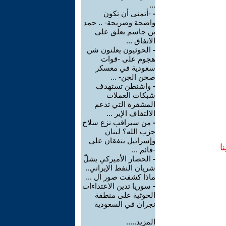
...
-
-أتمنى أن تكون
واضحة وصريحة- .. حمد
بن جاسم يعلق على
الاتفاق ...
-
الحوثيون يعلنون شن
هجوم على -قوات
سعودية في معسكر
صحن الجن- ...
-
واشنطن تستهدف
شبكات العملات
المشفرة التي تدعم
الالتفاف الإير ...
-
من سيراقب نزع سلاح
حزب الله؟ لبنان
وإسرائيل يتفقان على
ا
-قائم ...
-
الحصار الأميركي يشلّ
شريان النفط الإيراني..
ماذا كشفت صور ال ...
-
سوريا تدين الاعتداءات
الحوثية على منطقة
نجران في السعودية
المزيد.....