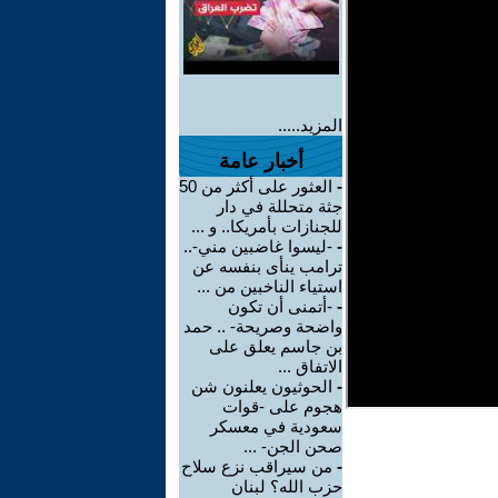
المزيد.....
أخبار عامة
-
العثور على أكثر من 50
جثة متحللة في دار
للجنازات بأمريكا.. و ...
-
-ليسوا غاضبين مني-..
ترامب ينأى بنفسه عن
استياء الناخبين من ...
-
-أتمنى أن تكون
واضحة وصريحة- .. حمد
بن جاسم يعلق على
الاتفاق ...
-
الحوثيون يعلنون شن
هجوم على -قوات
سعودية في معسكر
صحن الجن- ...
-
من سيراقب نزع سلاح
حزب الله؟ لبنان