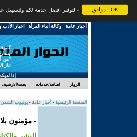
موافق - OK
لتوفير افضل خدمة لكم ولتسهيل عملي
أخبار عامة
-
وكالة أنباء المرأة
-
اخبار الأدب و
الموقع
يسارية
"من أج
حاز ال
إذا لديك
الزوار
اضافة/خدمات
بحث/الارشيف
الصفحة الرئيسية
-
أخبار عامة
-
يوتيوب التمدن
- مؤمنون بلا
للنشر والكتاب ا