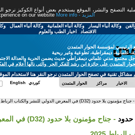
ة التصفح والنشر، الموقع يستخدم بعض أنواع الكوكيز نرجو النق
More info - المزيد
experience on our website
الفن
-
وكالة أنباء اليسار
-
وكالة أنباء العلمانية
-
وكالة أنباء العمال
-
وكا
الاقتصاد
-
اخبار الطب والعلوم
 الرئيسي لمؤسسة الحوار المتمدن
، علمانية، ديمقراطية، تطوعية وغير ربحية
ل مجتمع مدني علماني ديمقراطي حديث يضمن الحرية والعدالة الاجتم
حوار المتمدن على جائزة ابن رشد للفكر الحر والتى نالها أعلام في الفك
م مشاكل تقنية في تصفح الحوار المتمدن نرجو النقر هنا لاستخدام الموقع
كوردي
English
الاخبار
مراكز
الحوار المتمدن
- جناح مؤمنون بلا حدود (D32) في المعرض الدولي للنشر والكتاب الرباط 2025.
 حدود
- جناح مؤمنون بلا حدود
لرباط 2025.