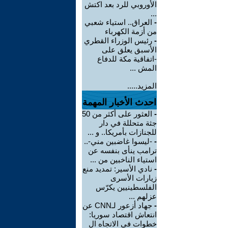
الأوروبي للرد بعد اكتش
...
-
العراق.. استياء شعبي
من أزمة الكهرباء
-
رئيس الوزراء القطري
الأسبق يعلق على
-اتفاقية مكة للدفاع
المش ...
المزيد.....
احدث الأخبار المهمة
-
العثور على أكثر من 50
جثة متحللة في دار
للجنازات بأمريكا.. و ...
-
-ليسوا غاضبين مني-..
ترامب ينأى بنفسه عن
استياء الناخبين من ...
-
نادي الأسير: تمديد منع
زيارات الأسرى
الفلسطينيين يكرّس
عزلهم ...
-
جهاد أزعور لـCNN عن
انتعاش اقتصاد سوريا:
خطوات في الاتجاه ال