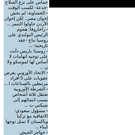
حماس على نزع السلاح
-خدعة- لكسب الوقت
-
الخصاونة: لم نخش
إخوان مصر.. لكن إخوان
الأردن حاولوا التنمر ...
-
زاخاروفا: هجوم
الرئيس البولندي على
روسيا نتاج -عقد
تاريخية- ...
-
روسيا: باريس دأبت
على توجيه اتهامات لا
أساس لها لموسكو ولا
ن ...
-
الاتحاد الأوروبي يفرض
عقوبات على 5 أفراد
مرتبطين بالصناعات ا ...
-
الشرطة الأوروبية
تعتقل ثلاثة أشخاص
بسبب انتمائهم إلى
شبكتي ت ...
-
مسؤول سعودي:
الاتفاقية مع تركيا
وباكستان لا تمثل توجها
لبناء ...
-
حواجز الجيش