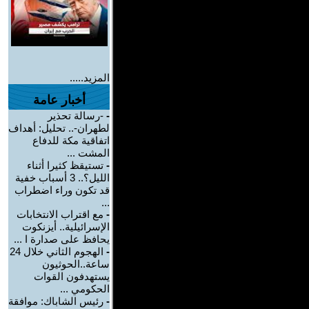
المزيد.....
أخبار عامة
-
-رسالة تحذير
لطهران-.. تحليل: أهداف
اتفاقية مكة للدفاع
المشت ...
-
تستيقظ كثيرا أثناء
الليل؟.. 3 أسباب خفية
قد تكون وراء اضطراب
...
-
مع اقتراب الانتخابات
الإسرائيلية.. أيزنكوت
يحافظ على صدارة ا ...
-
الهجوم الثاني خلال 24
ساعة..الحوثيون
يستهدفون القوات
الحكومي ...
-
رئيس الشاباك: موافقة