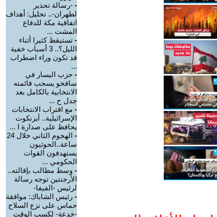
-
-رسالة تحذير
لطهران-.. تحليل: أهداف
اتفاقية مكة للدفاع
المشت ...
-
تستيقظ كثيرا أثناء
الليل؟.. 3 أسباب خفية
قد تكون وراء اضطراب
...
-
حزب اليسار في
سافخو يسحب قائمته
الانتخابية بالكامل بعد
جدل ح ...
-
مع اقتراب الانتخابات
الإسرائيلية.. أيزنكوت
يحافظ على صدارة ا ...
-
الهجوم الثاني خلال 24
ساعة..الحوثيون
يستهدفون القوات
الحكومي ...
-
وسط مطالب بإقالته..
الأرجنتين توجه رسالة
لرئيس -الفيفا-
-
رئيس الشاباك: موافقة
حماس على نزع السلاح
-خدعة- لكسب الوقت