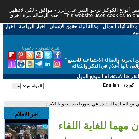
 أنواع الكوكيز نرجو النقر على الزر - موافق - لكي لاتظهر
This website uses cookies to ensure you ge
وكالة أنباء العمال
-
وكالة أنباء حقوق الإنسان
-
اخبار الرياضة
-
اخبار
لوم
التبرع للموقع - ادعمونا
حرية والعدالة الاجتماعية للجميع
"
تى نالها أعلام في الفكر والثقافة
قر هنا لاستخدام الموقع البديل
كوردي
English
كي مع القيادة الجديدة في سوريا بعد سقوط الأسد
اخر الافلام
مهما للغاية اللقاء