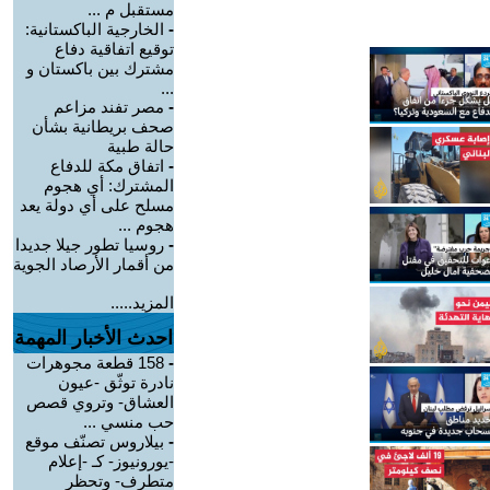
مستقبل م ...
-
الخارجية الباكستانية:
توقيع اتفاقية دفاع
مشترك بين باكستان و
...
-
مصر تفند مزاعم
صحف بريطانية بشأن
حالة طبية
-
‏اتفاق مكة للدفاع
المشترك: أي هجوم
مسلح على أي دولة يعد
هجوم ...
-
روسيا تطور جيلا جديدا
من أقمار الأرصاد الجوية
المزيد.....
احدث الأخبار المهمة
-
158 قطعة مجوهرات
نادرة توثّق -عيون
العشاق- وتروي قصص
حب منسي ...
-
بيلاروس تصنّف موقع
-يورونيوز- كـ -إعلام
متطرف- وتحظر