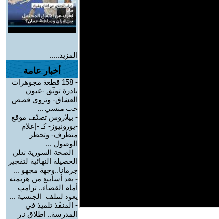
المزيد.....
أخبار عامة
-
158 قطعة مجوهرات
نادرة توثّق -عيون
العشاق- وتروي قصص
حب منسي ...
-
بيلاروس تصنّف موقع
-يورونيوز- كـ -إعلام
متطرف- وتحظر
الوصول ...
-
الصحة السورية تعلن
الحصيلة النهائية لتفجير
جرمانا..وجهة مجهو ...
-
بعد أسابيع من هزيمته
أمام القضاء.. ترامب
يعود لملف -الجنسية ...
-
المنفّذ تلميذ في
المدرسة.. إطلاق نار