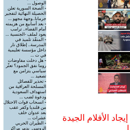
الوصول ...
-
الصحة السورية تعلن
الحصيلة النهائية لتفجير
جرمانا..وجهة مجهو ...
-
بعد أسابيع من هزيمته
أمام القضاء.. ترامب
يعود لملف -الجنسية ...
-
المنفّذ تلميذ في
المدرسة.. إطلاق نار
داخل مؤسسة تعليمية
في ت ...
-
هل دخلت مفاوضات
روما نفق الجمود؟ تعثّر
سياسي يتزامن مع
تصعيد ...
-
تحذير للفصائل
المسلحة العراقية من
استهداف السعودية
ودعوة لضب ...
-
انسحاب قوات الاحتلال
من قلنديا وكفر عقب
بعد عدوان خلف
جاد الأفلام الجيدة
عشرات ...
-
الطيران الحربي
ا
الروسي يدمر مراكز