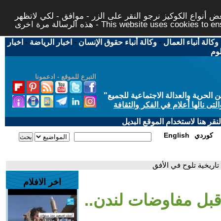
 أنواع الكوكيز نرجو النقر على الزر - موافق - لكي لاتظهر
This website uses cookies to ensure you ge
وكالة أنباء العمال
-
وكالة أنباء حقوق الإنسان
-
اخبار الرياضة
-
اخبار
لوم
التبرع للموقع - ادعمونا
حرية والعدالة الاجتماعية للجميع
"
تى نالها أعلام في الفكر والثقافة
قر هنا لاستخدام الموقع البديل
كوردي
English
تاريخية تلوح في الأفق
اخر الافلام
قبل مفاوضات لندن..