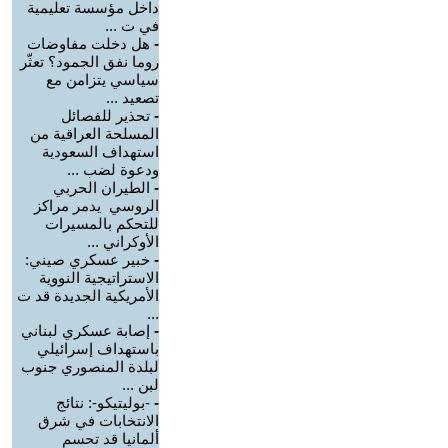
داخل مؤسسة تعليمية
في ت ...
-
هل دخلت مفاوضات
روما نفق الجمود؟ تعثّر
سياسي يتزامن مع
تصعيد ...
-
تحذير للفصائل
المسلحة العراقية من
استهداف السعودية
ودعوة لضب ...
-
الطيران الحربي
الروسي يدمر مراكز
للتحكم بالمسيرات
الأوكراني ...
-
خبير عسكري صيني:
الاستراتيجية النووية
الأمريكية الجديدة قد ت
...
-
إصابة عسكري لبناني
باستهداف إسرائيلي
لبلدة المنصوري جنوب
لبن ...
-
-بوليتيكو-: نتائج
الانتخابات في شرق
ألمانيا قد تحسم