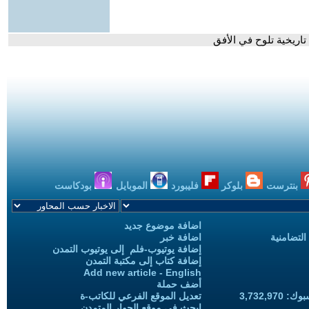
تاريخية تلوح في الأفق
بنترست
بلوكر
فليبورد
الموبايل
بودكاست
اضافة موضوع جديد
التضامنية
اضافة خبر
إضافة يوتيوب-فلم إلى يوتيوب التمدن
إضافة كتاب إلى مكتبة التمدن
Add new article - English
أضف حملة
3,732,97
تعديل الموقع الفرعي للكاتب-ة
ابحث في موقع الحوار المتمدن