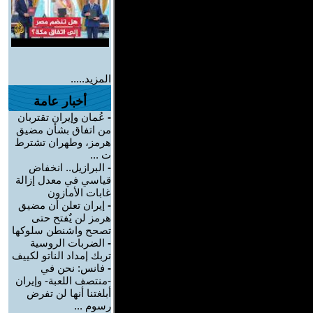
المزيد.....
أخبار عامة
-
عُمان وإيران تقتربان
من اتفاق بشأن مضيق
هرمز، وطهران تشترط
ت ...
-
البرازيل.. انخفاض
قياسي في معدل إزالة
غابات الأمازون
-
إيران تعلن أن مضيق
هرمز لن يٌفتح حتى
تصحح واشنطن سلوكها
-
الضربات الروسية
تربك إمداد الناتو لكييف
-
فانس: نحن في
-منتصف اللعبة- وإيران
أبلغتنا أنها لن تفرض
رسوم ...