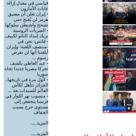
قياسي في معدل إزالة
غابات الأمازون
-
إيران تعلن أن مضيق
هرمز لن يٌفتح حتى
تصحح واشنطن سلوكها
-
الضربات الروسية
تربك إمداد الناتو لكييف
-
فانس: نحن في
-منتصف اللعبة- وإيران
أبلغتنا أنها لن تفرض
رسوم ...
-
عبد العاطي يكشف
تحركا مصريا جديدا تجاه
سوريا
-
لأول مرة في تاريخها..
الجزائر تتأهل لكأس
العالم للسيدات بعد ...
-
منسوب نهر اللوار في
فرنسا ينخفض إلى
مستوى حرج بسبب
الجفاف
المزيد.....
المزيد.....