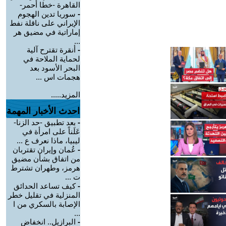
القاهرة -خطا أحمر-
-
سوريا تدين الهجوم
الإيراني على ناقلة نفط
إماراتية في مضيق هر
...
-
أنقرة تقترح آلية
لحماية الملاحة في
البحر الأسود بعد
هجمات اس ...
المزيد.....
احدث الأخبار المهمة
-
بعد تطبيق -حد الزنا-
عَلَناً على امرأة في
ليبيا، ماذا نعرف ع ...
-
عُمان وإيران تقتربان
من اتفاق بشأن مضيق
هرمز، وطهران تشترط
ت ...
-
كيف تساعد الحدائق
المنزلية في تقليل خطر
الإصابة بالسكري من ا
...
-
البرازيل.. انخفاض