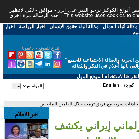
 أنواع الكوكيز نرجو النقر على الزر - موافق - لكي لاتظهر
This website uses cookies to ensure you ge
وكالة أنباء العمال
-
وكالة أنباء حقوق الإنسان
-
اخبار الرياضة
-
اخبار
لوم
التبرع للموقع - ادعمونا
حرية والعدالة الاجتماعية للجميع
"
تى نالها أعلام في الفكر والثقافة
قر هنا لاستخدام الموقع البديل
كوردي
English
حادثات سرية مع فريق ترمب خلال العامين الماضيين
اخر الافلام
رلماني إيراني يكشف