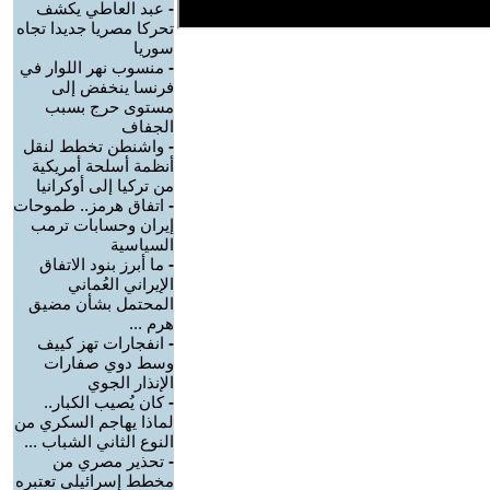
-
عبد العاطي يكشف
تحركا مصريا جديدا تجاه
سوريا
-
منسوب نهر اللوار في
فرنسا ينخفض إلى
مستوى حرج بسبب
الجفاف
-
واشنطن تخطط لنقل
أنظمة أسلحة أمريكية
من تركيا إلى أوكرانيا
-
اتفاق هرمز.. طموحات
إيران وحسابات ترمب
السياسية
-
ما أبرز بنود الاتفاق
الإيراني العُماني
المحتمل بشأن مضيق
هرم ...
-
انفجارات تهز كييف
وسط دوي صفارات
الإنذار الجوي
-
كان يُصيب الكبار..
لماذا يهاجم السكري من
النوع الثاني الشباب ...
-
تحذير مصري من
مخطط إسرائيلي تعتبره