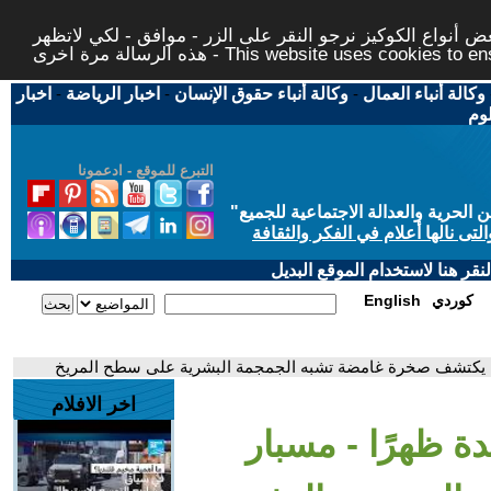
 أنواع الكوكيز نرجو النقر على الزر - موافق - لكي لاتظهر
This website uses cookies to ensure you ge
وكالة أنباء العمال
-
وكالة أنباء حقوق الإنسان
-
اخبار الرياضة
-
اخبار
لوم
التبرع للموقع - ادعمونا
حرية والعدالة الاجتماعية للجميع
"
تى نالها أعلام في الفكر والثقافة
قر هنا لاستخدام الموقع البديل
كوردي
English
ناسا يكتشف صخرة غامضة تشبه الجمجمة البشرية على سطح المريخ
اخر الافلام
دة ظهرًا - مسبار