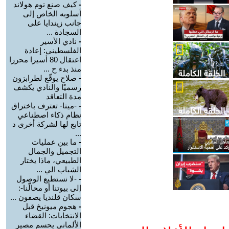
-
كيف صنع توم هولاند
أسلوبه الخاص إلى
جانب زيندايا على
السجادة ...
-
نادي الأسير
الفلسطيني: إعادة
اعتقال 80 أسيرا محررا
منذ بدء ح ...
-
صلاح يوقّع لطرابزون
رسميًا والنادي يكشف
مدة التعاقد
-
-ميتا- تعترف باختراق
نظام ذكاء اصطناعي
تابع لها لشركة أخرى د
...
-
ما بين عمليات
التجميل والجمال
الطبيعي، ماذا يختار
الشباب الي ...
-
-لا نستطيع الوصول
إلى بيوتنا أو محالّنا-:
سكان قلنديا يصفون ...
-
هجوم ميونيخ قبل
الانتخابات: القضاء
الألماني يحسم مصير