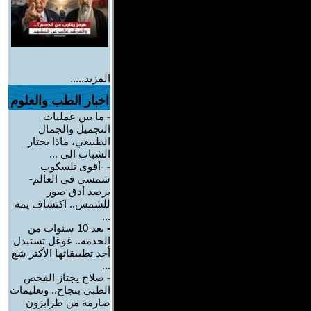
المزيد.....
اخبار الطب والعلوم
-
ما بين عمليات
التجميل والجمال
الطبيعي، ماذا يختار
الشباب الي ...
-
-أقوى تلسكوب
شمسي في العالم-
يرصد أدق صور
للشمس.. اكتشاف يمه
...
-
بعد 10 سنوات من
الخدمة.. غوغل تستبدل
أحد تطبيقاتها الأكثر شع
...
-
صلاح يجتاز الفحص
الطبي بنجاح.. وتعليمات
صارمة من طرابزون