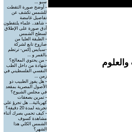
سبو ...
-
أوضح صورة التقطت
للشمس تكشف عن
تفاصيل غامضة
-
شاهد.. علماء يلتقطون
أدق صورة على الإطلاق
لسطح الشمس
-
الطبقة العليا من
صاروخ تابع لشركة
-سبايس إكس- ترتطم
بالقمر و ...
والعلوم
-
من يحتوي المعالج؟
شهادة من داخل الطب
النفسي الفلسطيني في
زمن ...
-
هل يفوز الطبيب ذو
الأصول المصرية بمقعد
في مجلس الشيوخ؟
-
تمرين بصعقات
كهربائية... هل تجرؤ على
تجربته لمدة 20 دقيقة؟
-
كيف تحمي بصرك أثناء
مشاهدة كسوف
الشمس الكلي هذا
الشهر؟