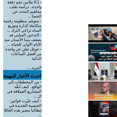
-
6.1 ملايين نجم دفعة
واحدة.. دراسة تقلب
مفاهيم البحث عن
الحضا ...
-
سويلم: منظومة رقمية
متكاملة لإدارة وتوزيع
المياه تراعي الترك ...
-
التدخين السلبي قد
يضعف مينا الأسنان منذ
الأيام الأولى للحياة ...
-
غوغل تعلن عن واحدة
من أفضل الساعات
الذكية
المزيد.....
احدث الأخبار المهمة
-
من المخططات إلى
الواقع.. كيف تُنفَّذ
المشاريع العملاقة في
ال ...
-
كيف غيّرت قوانين
الجنسية الجديدة في
إيطاليا مصير هذه العائلا
...