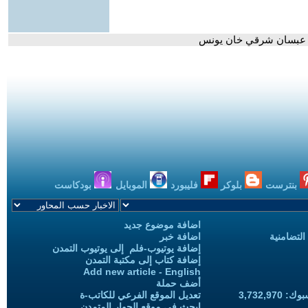
دة عبسان شرقي خان يونس
بنترست
بلوكر
فليبورد
الموبايل
بودكاست
اضافة موضوع جديد
التضامنية
اضافة خبر
إضافة يوتيوب-فلم إلى يوتيوب التمدن
إضافة كتاب إلى مكتبة التمدن
Add new article - English
أضف حملة
3,732,97
تعديل الموقع الفرعي للكاتب-ة
ابحث في موقع الحوار المتمدن