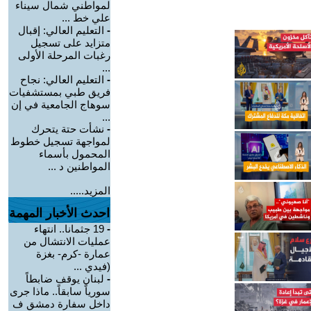
لمواطني شمال سيناء
علي خط ...
-
التعليم العالي: إقبال
متزايد على تسجيل
رغبات المرحلة الأولى
...
-
التعليم العالي: نجاح
فريق طبي بمستشفيات
سوهاج الجامعية في إن
...
-
نشأت حتة يتحرك
لمواجهة تسجيل خطوط
المحمول بأسماء
المواطنين د ...
المزيد.....
احدث الأخبار المهمة
-
19 جثمانا.. انتهاء
عمليات الانتشال من
عمارة -كرم- بغزة
(فيدي ...
-
لبنان يوقف ضابطاً
سورياً سابقاً.. ماذا جرى
داخل سفارة دمشق ف