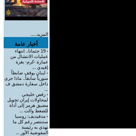
المزيد.....
أخبار عامة
-
19 جثمانا.. انتهاء
عمليات الانتشال من
عمارة -كرم- بغزة
(فيدي ...
-
لبنان يوقف ضابطاً
سورياً سابقاً.. ماذا جرى
داخل سفارة دمشق ف
...
-
رفض خليجي
لمحاولات إيران تحويل
مضيق هرمز إلى أداة
للضغط والت ...
-
مدفيديف: روسيا
ستنتصر رغم كل ما
تهذي به رئيسة
المفوضية الأور ...