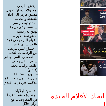
...
-
رفض خليجي
لمحاولات إيران تحويل
مضيق هرمز إلى أداة
للضغط والت ...
-
مدفيديف: روسيا
ستنتصر رغم كل ما
تهذي به رئيسة
المفوضية الأور ...
-
خيام النزوح في غزة..
واقع إنساني قاس
-
اجتماع ليبي مرتقب
بين الرئاسات الثلاث
-
-المصري- السيد يعلق
ساخرا على وصف
أطلقه ترامب بحقه
(فيديو)
-
سوريا.. مخالفة
مرورية تنتهي بـ -مباراة
ملاكمة- في درعا (فيدي
...
-
فانس: الولايات
جاد الأفلام الجيدة
المتحدة حققت تقدما
في المفاوضات مع
ا
إيران خلال ...