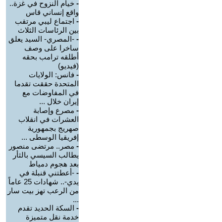
-
خيام النزوح في غزة..
واقع إنساني قاس
-
اجتماع ليبي مرتقب
بين الرئاسات الثلاث
-
-المصري- السيد يعلق
ساخرا على وصف
أطلقه ترامب بحقه
(فيديو)
-
فانس: الولايات
المتحدة حققت تقدما
في المفاوضات مع
إيران خلال ...
-
مصرع وإصابة
العشرات في انقلاب
صهريج بجمهورية
إفريقيا الوسطى ...
-
مصر.. مرتضى منصور
يطالب السيسي بالثأر
بعد هجوم دمياط
-
-أعطتني قنبلة في
يدي-.. شهادات 25 عاماً
من الرعب تهز بيت سار
...
-
السكة الحديد تقدم
خدمة نقل متميزة