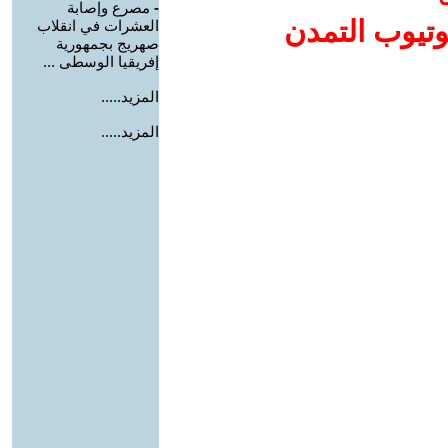
-
مصرع وإصابة
وتيوب التمدن
العشرات في انقلاب
صهريج بجمهورية
إفريقيا الوسطى ...
المزيد.....
المزيد.....