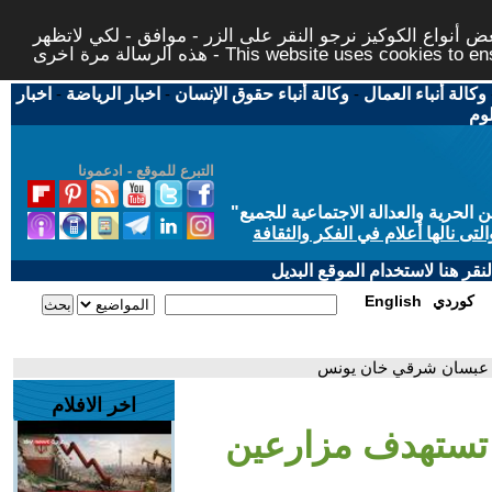
 أنواع الكوكيز نرجو النقر على الزر - موافق - لكي لاتظهر
This website uses cookies to ensure you ge
وكالة أنباء العمال
-
وكالة أنباء حقوق الإنسان
-
اخبار الرياضة
-
اخبار
لوم
التبرع للموقع - ادعمونا
حرية والعدالة الاجتماعية للجميع
"
تى نالها أعلام في الفكر والثقافة
قر هنا لاستخدام الموقع البديل
كوردي
English
دة عبسان شرقي خان يونس
اخر الافلام
ة تستهدف مزارعين